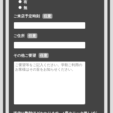
有
無
ご来店予定時刻
任意
ご住所
任意
その他ご要望
任意