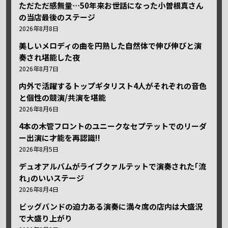
ただただ感無量⋯50年来お世話になった小曽根真さん
の当店最後のステージ
2026年8月8日
美しいメロディの曲を円熟した自然体で伸び伸びと演
奏され堪能した夜
2026年8月7日
内外で活躍するトップギタリスト4人がそれぞれの音色
と個性の競演/共演を堪能
2026年8月6日
4本の木管フロントのユニークなセプテットでのリーダ
ー出演に才能を再認識!!
2026年8月5日
デュオアルバムがライブクァルテットで演奏された｢流
れ｣のいいステージ
2026年8月4日
ビッグバンドの迫力ある演奏に満々席の店内は大盛況
で大盛り上がり