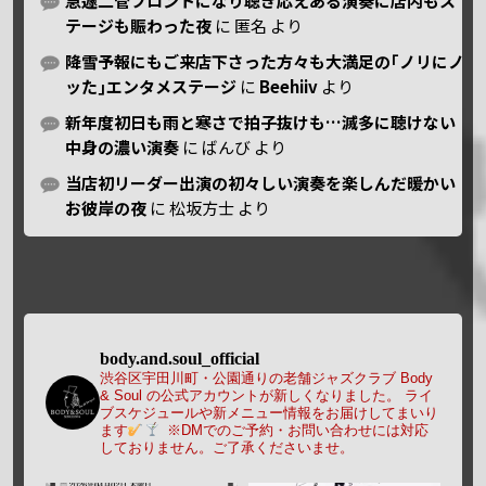
急遽二管フロントになり聴き応えある演奏に店内もス
テージも賑わった夜
に
匿名
より
降雪予報にもご来店下さった方々も大満足の｢ノリにノ
ッた｣エンタメステージ
に
Beehiiv
より
新年度初日も雨と寒さで拍子抜けも…滅多に聴けない
中身の濃い演奏
に
ばんび
より
当店初リーダー出演の初々しい演奏を楽しんだ暖かい
お彼岸の夜
に
松坂方士
より
body.and.soul_official
渋谷区宇田川町・公園通りの老舗ジャズクラブ Body
& Soul の公式アカウントが新しくなりました。
ライ
ブスケジュールや新メニュー情報をお届けしてまいり
ます
※DMでのご予約・お問い合わせには対応
しておりません。ご了承くださいませ。