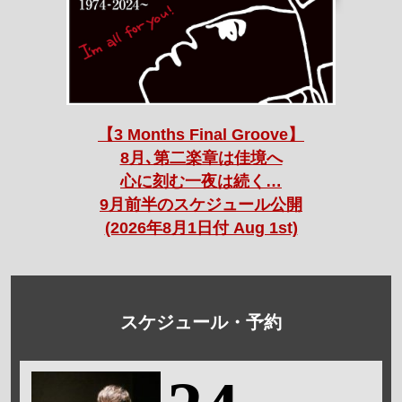
【3 Months Final Groove】
8月､第二楽章は佳境へ
心に刻む一夜は続く…
9月前半のスケジュール公開
(2026年8月1日付 Aug 1st)
スケジュール・予約