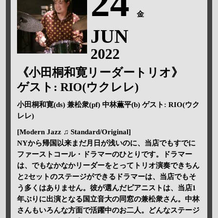
24
金
JUN
2022
《小田桐和寛リーダートリオ》
ゲスト: RIO(ウクレレ)
小田桐和寛(ds) 兼松衆(pf) 中林薫平(b) ゲスト: RIO(ウク
レレ)
[Modern Jazz ♫ Standard/Original]
NYから帰国以来まだ月日が浅いのに、当店でもすでに
ファーストコール・ドラマーのひとりです。ドラマー
は、でもなかなかリーダーをとってトリオ演奏できちん
と2セットのステージができるドラマーは、当店でもそ
う多くはありません。彼が選んだピアニストは、当店1
年ぶりに出演となる国立音大の同窓の兼松衆さん。中林
さんもいろんな方面で活躍中のお二人。どんなステージ