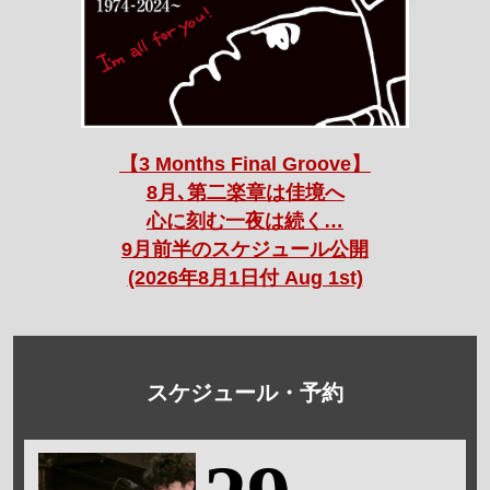
【3 Months Final Groove】
8月､第二楽章は佳境へ
心に刻む一夜は続く…
9月前半のスケジュール公開
(2026年8月1日付 Aug 1st)
スケジュール・予約