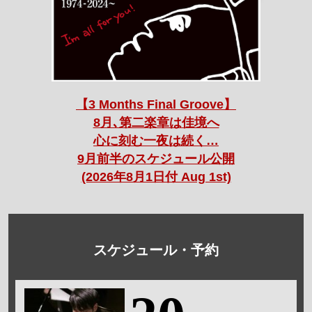
【3 Months Final Groove】
8月､第二楽章は佳境へ
心に刻む一夜は続く…
9月前半のスケジュール公開
(2026年8月1日付 Aug 1st)
スケジュール・予約