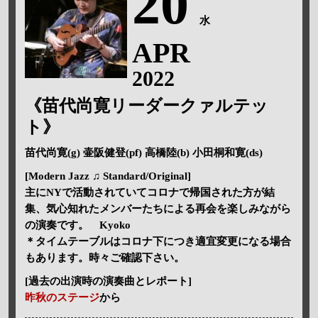
20
水
APR
2022
《苗代尚寛リーダークァルテッ
ト》
苗代尚寛(g) 壷阪健登(pf) 高橋陸(b) 小田桐和寛(ds)
[Modern Jazz ♫ Standard/Original]
主にNYで活動されていてコロナで帰国された方が結
集、気心知れたメンバーたちによる再会を楽しみながら
の演奏です。 Kyoko
＊タイムテーブルはコロナ下につき適宜変更になる場合
もあります。時々ご確認下さい。
[過去の出演時の演奏曲とレポート]
昨秋のステージ
から