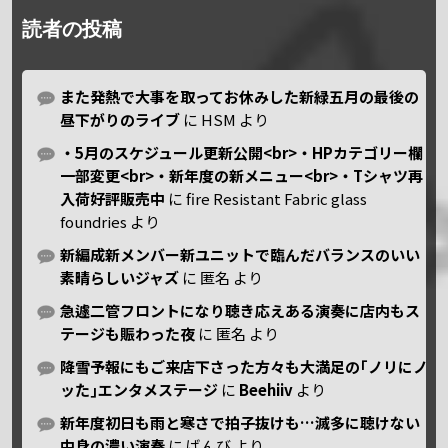
読者の投稿
また発熱で大事を取ってお休みした新緑五月の最後の
昼下がりのライブ
に
HSM
より
・5月のスケジュール更新公開<br>・HPカテゴリー欄
一部変更<br>・新年度の新メニュー<br>・Tシャツ再
入荷好評販売中
に
fire Resistant Fabric glass
foundries
より
新編成新メンバー新ユニットで臨んだバランスのいい
素晴らしいジャズ
に
匿名
より
急遽二管フロントになり聴き応えある演奏に店内もス
テージも賑わった夜
に
匿名
より
降雪予報にもご来店下さった方々も大満足の｢ノリにノ
ッた｣エンタメステージ
に
Beehiiv
より
新年度初日も雨と寒さで拍子抜けも…滅多に聴けない
中身の濃い演奏
に
ばんび
より