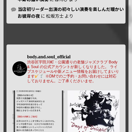
当店初リーダー出演の初々しい演奏を楽しんだ暖かい
お彼岸の夜
に
松坂方士
より
body.and.soul_official
渋谷区宇田川町・公園通りの老舗ジャズクラブ Body
& Soul の公式アカウントが新しくなりました。
ライ
ブスケジュールや新メニュー情報をお届けしてまいり
ます
※DMでのご予約・お問い合わせには対応
しておりません。ご了承くださいませ。