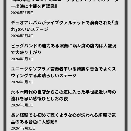
ー出演に才能を再認識!!
2026年8月5日
デュオアルバムがライブクァルテットで演奏された｢流
れ｣のいいステージ
2026年8月4日
ビッグバンドの迫力ある演奏に満々席の店内は大盛況
で大盛り上がり
2026年8月3日
ユニークなソプラノ管奏者率いる綺麗な音色でよくス
ウィングする素晴らしいステージ
2026年8月2日
六本木時代の当店からこの道に入った半世紀近い時の
流れを思い感慨ひとしおの夜
2026年8月1日
長い経験でも初めて聴くような心が洗われる綺麗で気
品のある音色に大感動!!
2026年7月31日