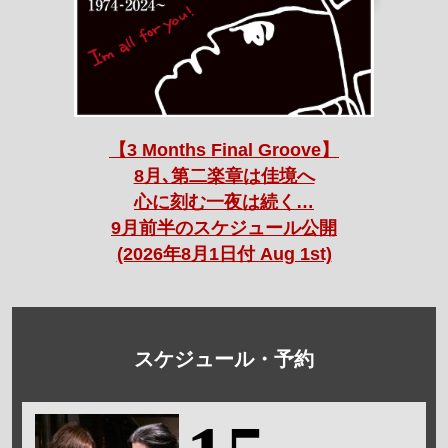
【3 Months Final Groove】
8月､第二楽章は佳境へ
心に刻む一夜は続く…
9月前半のスケジュール公開
(2026年8月1日付 Aug 1st)
スケジュール・予約