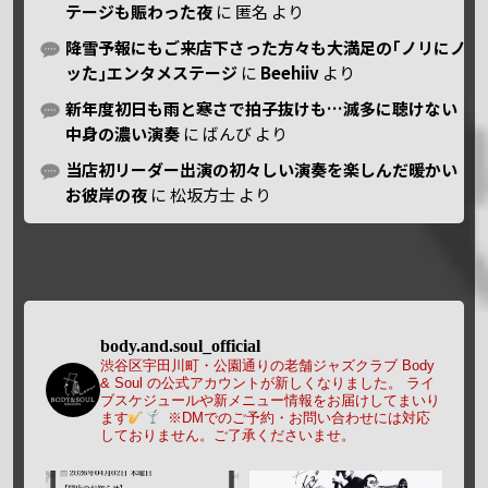
テージも賑わった夜
に
匿名
より
降雪予報にもご来店下さった方々も大満足の｢ノリにノ
ッた｣エンタメステージ
に
Beehiiv
より
新年度初日も雨と寒さで拍子抜けも…滅多に聴けない
中身の濃い演奏
に
ばんび
より
当店初リーダー出演の初々しい演奏を楽しんだ暖かい
お彼岸の夜
に
松坂方士
より
body.and.soul_official
渋谷区宇田川町・公園通りの老舗ジャズクラブ Body
& Soul の公式アカウントが新しくなりました。
ライ
ブスケジュールや新メニュー情報をお届けしてまいり
ます
※DMでのご予約・お問い合わせには対応
しておりません。ご了承くださいませ。