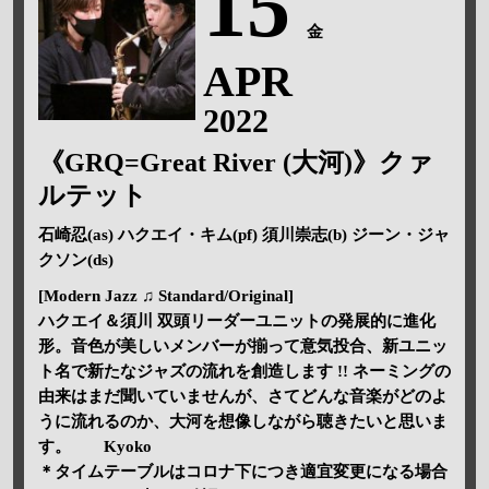
15
金
APR
2022
《GRQ=Great River (大河)》クァ
ルテット
石崎忍(as) ハクエイ・キム(pf) 須川崇志(b) ジーン・ジャ
クソン(ds)
[Modern Jazz ♫ Standard/Original]
ハクエイ＆須川 双頭リーダーユニットの発展的に進化
形。音色が美しいメンバーが揃って意気投合、新ユニッ
ト名で新たなジャズの流れを創造します !! ネーミングの
由来はまだ聞いていませんが、さてどんな音楽がどのよ
うに流れるのか、大河を想像しながら聴きたいと思いま
す。 Kyoko
＊タイムテーブルはコロナ下につき適宜変更になる場合