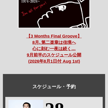
【3 Months Final Groove】
8月､第二楽章は佳境へ
心に刻む一夜は続く…
9月前半のスケジュール公開
(2026年8月1日付 Aug 1st)
スケジュール・予約