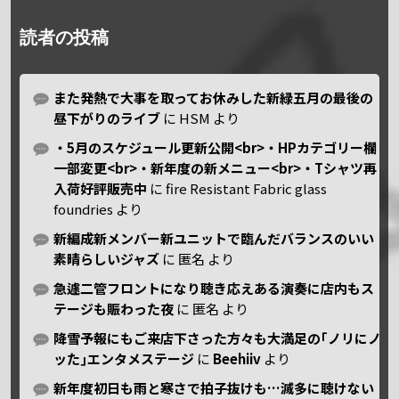
読者の投稿
また発熱で大事を取ってお休みした新緑五月の最後の
昼下がりのライブ
に
HSM
より
・5月のスケジュール更新公開<br>・HPカテゴリー欄
一部変更<br>・新年度の新メニュー<br>・Tシャツ再
入荷好評販売中
に
fire Resistant Fabric glass
foundries
より
新編成新メンバー新ユニットで臨んだバランスのいい
素晴らしいジャズ
に
匿名
より
急遽二管フロントになり聴き応えある演奏に店内もス
テージも賑わった夜
に
匿名
より
降雪予報にもご来店下さった方々も大満足の｢ノリにノ
ッた｣エンタメステージ
に
Beehiiv
より
新年度初日も雨と寒さで拍子抜けも…滅多に聴けない