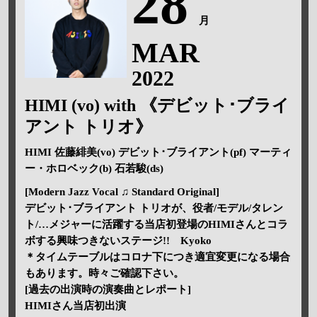
28
月
MAR
2022
HIMI (vo) with 《デビット･ブライ
アント トリオ》
HIMI 佐藤緋美(vo) デビット･ブライアント(pf) マーティ
ー・ホロベック(b) 石若駿(ds)
[Modern Jazz Vocal ♫ Standard Original]
デビット･ブライアント トリオが、役者/モデル/タレン
ト/…メジャーに活躍する当店初登場のHIMIさんとコラ
ボする興味つきないステージ!! Kyoko
＊タイムテーブルはコロナ下につき適宜変更になる場合
もあります。時々ご確認下さい。
[過去の出演時の演奏曲とレポート]
HIMIさん当店初出演