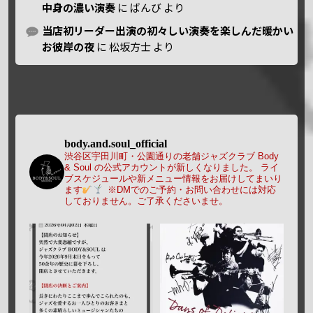
中身の濃い演奏
に
ばんび
より
当店初リーダー出演の初々しい演奏を楽しんだ暖かい
お彼岸の夜
に
松坂方士
より
body.and.soul_official
渋谷区宇田川町・公園通りの老舗ジャズクラブ Body
& Soul の公式アカウントが新しくなりました。
ライ
ブスケジュールや新メニュー情報をお届けしてまいり
ます
※DMでのご予約・お問い合わせには対応
しておりません。ご了承くださいませ。