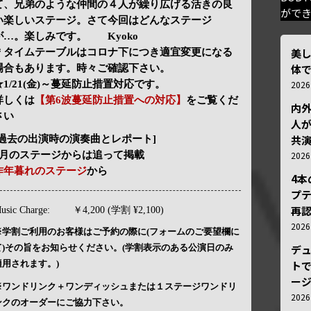
て、兄弟のような仲間の４人が繰り広げる活きの良
がで
い楽しいステージ。さて今回はどんなステージ
が…。楽しみです。 Kyoko
美
＊タイムテーブルはコロナ下につき適宜変更になる
体
場合もあります。時々ご確認下さい。
★1/21(金)～蔓延防止措置対応です。
202
詳しくは
【第6波蔓延防止措置への対応】
をご覧くだ
内
さい
人が
共
[過去の出演時の演奏曲とレポート]
1月のステージからは追って掲載
202
昨年暮れのステージ
から
4
プ
再認
usic Charge:
￥4,200 (学割 ¥2,100)
202
※学割ご利用のお客様はご予約の際に(フォームのご要望欄に
て)その旨をお知らせください。(学割表示のある公演日のみ
デ
適用されます。)
トで
ー
※ワンドリンク＋ワンディッシュまたは１ステージワンドリ
202
ンクのオーダーにご協力下さい。