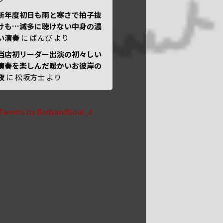
新年度初日も雨と寒さで拍子抜
けも…滅多に聴けない中身の濃
い演奏
に
ばんび
より
当店初リーダー出演の初々しい
演奏を楽しんだ暖かいお彼岸の
夜
に
松坂方士
より
Tweets by BodyandSoul_J