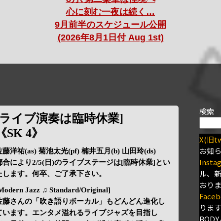
心に刻む一夜は続く…
9月前半のスケジュール公開
(2026年8月1日付 Aug 1st)
検索
[ライブ演奏は臨時休業]
《SK 4》
X(旧tw
お知
藤洋祐(as) 菊池太光(pf) 楠井五月(b) 山田玲(ds)
Insta
都合により2/5(日)のライブステージは[臨時休業]とい
ル、
たします。何卒、ご了承下さい。
おり
Modern Jazz ♫ Standard/Original]
Faceb
佐藤さんの「吹き語りボーカル」もどんどん進化し
りま
ています。エンタメ溢れるライブジャズを目指し
BODY