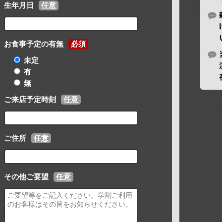
生年月日
任意
お食事予定の有無
必須
未定
有
無
ご来店予定時刻
任意
ご住所
任意
その他ご要望
任意