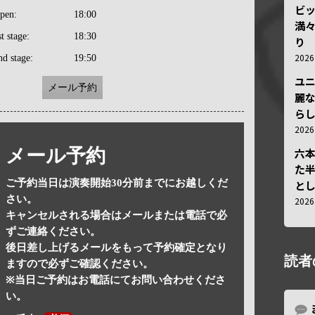
ビ
pen:
18:00
満
st stage:
18:30
り
202
nd stage:
19:50
ユ
メール予約
麗
ら
202
メール予約
六
た
ご予約当日は演奏開始30分前までにお越しくだ
と
さい。
202
キャンセルされる場合はメールまたは電話で必
ずご連絡ください。
後日差し上げるメールをもって予約確定となり
読者
ますので必ずご確認ください。
※当日ご予約はお電話にてお問い合わせくださ
い。