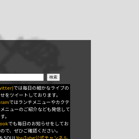
検索
itter)
では毎日の細かなライブの
らせをツイートしております。
gram
ではランチメニューやカクテ
新メニューのご紹介なども発信して
ます。
ook
でも毎日のお知らせをしてお
すので、ぜひご確認ください。
＆SOUL
YouTube公式チャンネル