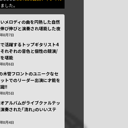
きました。
しいメロディの曲を円熟した自然
で伸び伸びと演奏され堪能した夜
6年8月7日
外で活躍するトップギタリスト4
それぞれの音色と個性の競演/
演を堪能
6年8月6日
本の木管フロントのユニークなセ
テットでのリーダー出演に才能を
識!!
6年8月5日
ュオアルバムがライブクァルテッ
演奏された｢流れ｣のいいステ
ジ
6年8月4日