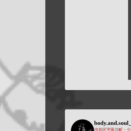
body.and.soul_
渋谷区宇田川町・公園