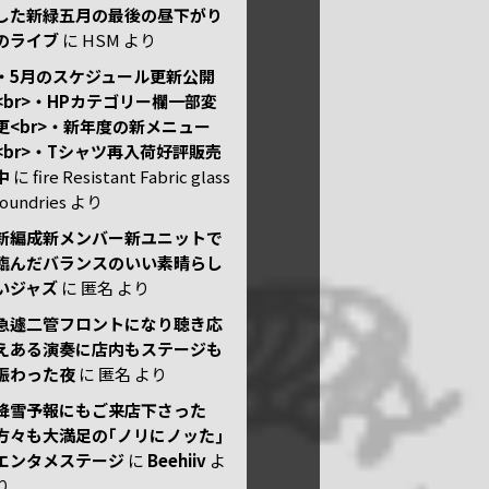
した新緑五月の最後の昼下がり
のライブ
に
HSM
より
・5月のスケジュール更新公開
<br>・HPカテゴリー欄一部変
更<br>・新年度の新メニュー
<br>・Tシャツ再入荷好評販売
中
に
fire Resistant Fabric glass
foundries
より
新編成新メンバー新ユニットで
臨んだバランスのいい素晴らし
いジャズ
に
匿名
より
急遽二管フロントになり聴き応
えある演奏に店内もステージも
賑わった夜
に
匿名
より
降雪予報にもご来店下さった
方々も大満足の｢ノリにノッた｣
エンタメステージ
に
Beehiiv
よ
り