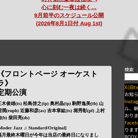
心に刻む一夜は続く…
9月前半のスケジュール公開
(2026年8月1日付 Aug 1st)
検索
《フロントページ オーケスト
ラ》
X(旧tw
定期公演
お知
Insta
木俊雄(ts) 松島啓之(tp) 奥村晶(tp) 駒野逸美(tb) 山
ル、
潤(euph) 近藤和彦(as) 吉本章紘(ts) 堀秀彰(pf) 上村
おり
(b) 柴田亮(ds)
Faceb
Moder Jazz ♫ Standard/Original]
りま
隔月最終木曜日が今年は当店の最終日になりまし
BODY