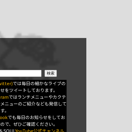
検索
itter)
では毎日の細かなライブの
らせをツイートしております。
gram
ではランチメニューやカクテ
新メニューのご紹介なども発信して
ます。
ook
でも毎日のお知らせをしてお
すので、ぜひご確認ください。
＆SOUL
YouTube公式チャンネル