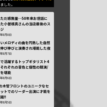
きました。
ただ感無量⋯50年来お世話に
った小曽根真さんの当店最後のス
ージ
6年8月8日
しいメロディの曲を円熟した自然
で伸び伸びと演奏され堪能した夜
6年8月7日
外で活躍するトップギタリスト4
それぞれの音色と個性の競演/
演を堪能
6年8月6日
本の木管フロントのユニークなセ
テットでのリーダー出演に才能を
識!!
6年8月5日