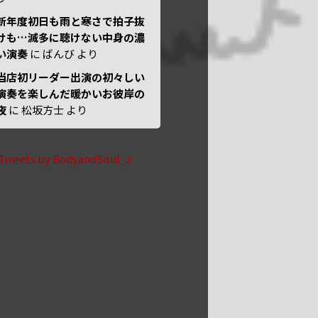
新年度初日も雨と寒さで拍子抜
けも…滅多に聴けない中身の濃
い演奏
に
ばんび
より
当店初リーダー出演の初々しい
演奏を楽しんだ暖かいお彼岸の
夜
に
松坂方士
より
Tweets by BodyandSoul_J