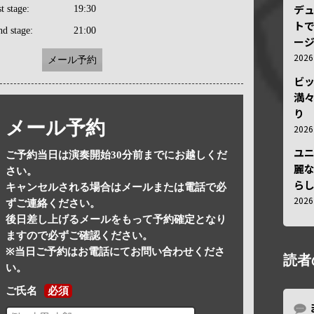
デ
st stage:
19:30
トで
nd stage:
21:00
ー
202
メール予約
ビ
満
り
メール予約
202
ユ
ご予約当日は演奏開始30分前までにお越しくだ
麗
さい。
ら
キャンセルされる場合はメールまたは電話で必
202
ずご連絡ください。
後日差し上げるメールをもって予約確定となり
ますので必ずご確認ください。
※当日ご予約はお電話にてお問い合わせくださ
読者
い。
ご氏名
必須