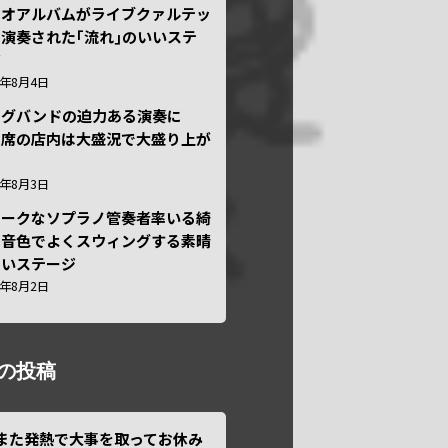
ュオアルバムがライブクァルテッ
演奏された｢流れ｣のいいステ
ジ
6年8月4日
ッグバンドの迫力ある演奏に
々席の店内は大盛況で大盛り上が
6年8月3日
ニークなソプラノ管奏者率いる綺
な音色でよくスウィングする素晴
しいステージ
6年8月2日
の投稿
また発熱で大事を取ってお休み