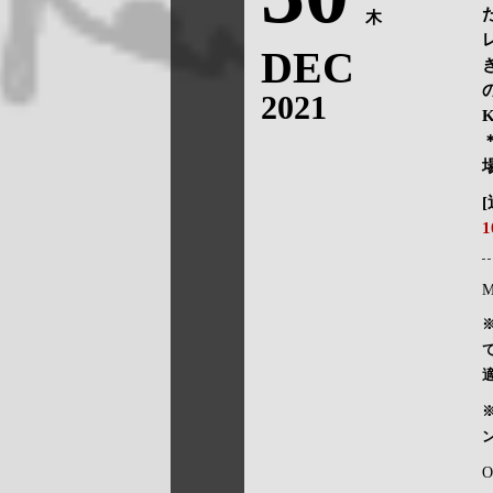
木
DEC
2021
K
M
O