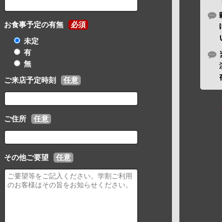
お食事予定の有無
必須
未定
有
無
ご来店予定時刻
任意
ご住所
任意
その他ご要望
任意