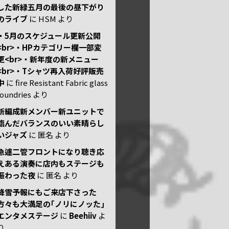
した新緑五月の最後の昼下がり
のライブ
に
HSM
より
・5月のスケジュール更新公開
<br>・HPカテゴリー欄一部変
更<br>・新年度の新メニュー
<br>・Tシャツ再入荷好評販売
中
に
fire Resistant Fabric glass
foundries
より
新編成新メンバー新ユニットで
臨んだバランスのいい素晴らし
いジャズ
に
匿名
より
急遽二管フロントになり聴き応
えある演奏に店内もステージも
賑わった夜
に
匿名
より
降雪予報にもご来店下さった
方々も大満足の｢ノリにノッた｣
エンタメステージ
に
Beehiiv
よ
り