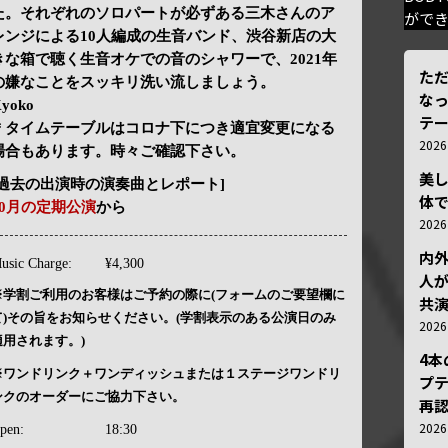
た。それぞれのソロパートが必ずある三木さんのア
がで
レンジによる10人編成の生音バンド、渋谷新店の大
きな箱で聴く生音オケでの音のシャワーで、2021年
ただ
の嫌なことをスッキリ洗い流しましょう。
な
yoko
テ
＊タイムテーブルはコロナ下につき適宜変更になる
202
場合もあります。時々ご確認下さい。
美
[過去の出演時の演奏曲とレポート]
体
10月の定期公演
から
202
内
usic Charge:
¥4,300
人が
※学割ご利用のお客様はご予約の際に(フォームのご要望欄に
共
て)その旨をお知らせください。(学割表示のある公演日のみ
202
適用されます。)
4
※ワンドリンク＋ワンディッシュまたは１ステージワンドリ
プ
ンクのオーダーにご協力下さい。
再認
202
pen:
18:30