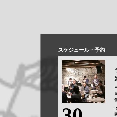
スケジュール・予約
三
岡
信
30
[