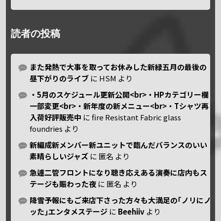
読者の投稿
また発熱で大事を取ってお休みした新緑五月の最後の
昼下がりのライブ
に
HSM
より
・5月のスケジュール更新公開<br>・HPカテゴリー欄
一部変更<br>・新年度の新メニュー<br>・Tシャツ再
入荷好評販売中
に
fire Resistant Fabric glass
foundries
より
新編成新メンバー新ユニットで臨んだバランスのいい
素晴らしいジャズ
に
匿名
より
急遽二管フロントになり聴き応えある演奏に店内もス
テージも賑わった夜
に
匿名
より
降雪予報にもご来店下さった方々も大満足の｢ノリにノ
ッた｣エンタメステージ
に
Beehiiv
より