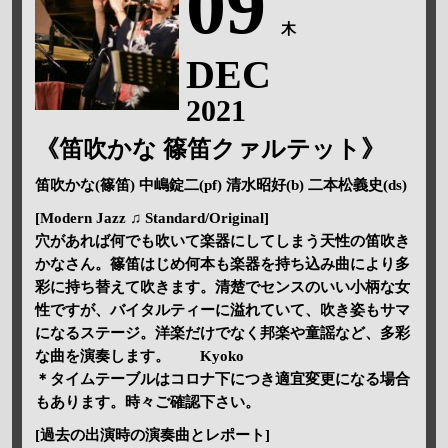
09
木
DEC
2021
《笛吹かな 篠笛クァルテット》
笛吹かな(篠笛) 中嶋錠二(pf) 清水昭好(b) 二本松義史(ds)
[Modern Jazz ♫ Standard/Original]
穴があれば何でも吹いて楽器にしてしまう天性の笛吹き
かなさん。篠笛はじめ何本も楽器を持ち込み曲により多
彩に持ち替えて吹きます。清楚でセンスのいい小柄な女
性ですが、バイタルティーに溢れていて、吹き姿もサマ
になるステージ。洋楽だけでなく邦楽や童謡など、多彩
な曲を演奏します。 Kyoko
＊タイムテーブルはコロナ下につき適宜変更になる場合
もあります。時々ご確認下さい。
[過去の出演時の演奏曲とレポート]