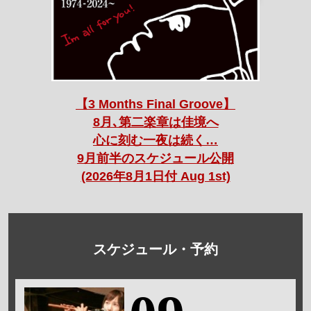
【3 Months Final Groove】
8月､第二楽章は佳境へ
心に刻む一夜は続く…
9月前半のスケジュール公開
(2026年8月1日付 Aug 1st)
スケジュール・予約