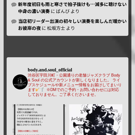
新年度初日も雨と寒さで拍子抜けも…滅多に聴けない
中身の濃い演奏
に
ばんび
より
当店初リーダー出演の初々しい演奏を楽しんだ暖かい
お彼岸の夜
に
松坂方士
より
body.and.soul_official
渋谷区宇田川町・公園通りの老舗ジャズクラブ Body
& Soul の公式アカウントが新しくなりました。
ライ
ブスケジュールや新メニュー情報をお届けしてまいり
ます
※DMでのご予約・お問い合わせには対応
しておりません。ご了承くださいませ。