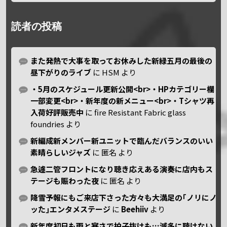
読者の投稿
また発熱で大事を取ってお休みした新緑五月の最後の
昼下がりのライブ
に
HSM
より
・5月のスケジュール更新公開<br>・HPカテゴリー欄
一部変更<br>・新年度の新メニュー<br>・Tシャツ再
入荷好評販売中
に
fire Resistant Fabric glass
foundries
より
新編成新メンバー新ユニットで臨んだバランスのいい
素晴らしいジャズ
に
匿名
より
急遽二管フロントになり聴き応えある演奏に店内もス
テージも賑わった夜
に
匿名
より
降雪予報にもご来店下さった方々も大満足の｢ノリにノ
ッた｣エンタメステージ
に
Beehiiv
より
新年度初日も雨と寒さで拍子抜けも…滅多に聴けない