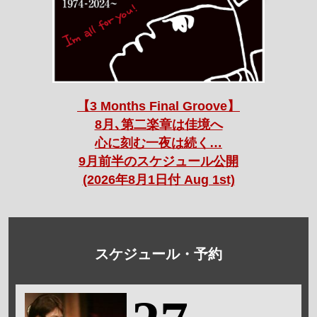
【3 Months Final Groove】
8月､第二楽章は佳境へ
心に刻む一夜は続く…
9月前半のスケジュール公開
(2026年8月1日付 Aug 1st)
スケジュール・予約