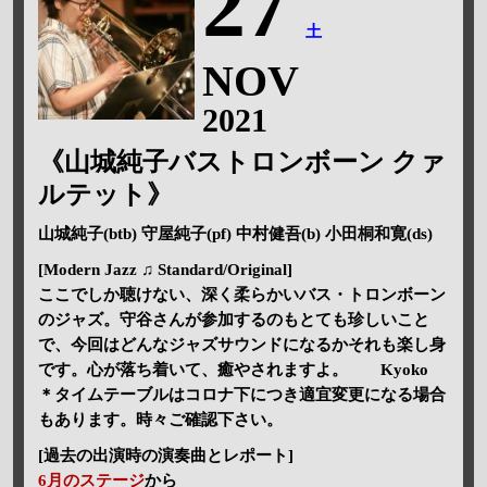
27
土
NOV
2021
《山城純子バストロンボーン クァ
ルテット》
山城純子(btb) 守屋純子(pf) 中村健吾(b) 小田桐和寛(ds)
[Modern Jazz ♫ Standard/Original]
ここでしか聴けない、深く柔らかいバス・トロンボーン
のジャズ。守谷さんが参加するのもとても珍しいこと
で、今回はどんなジャズサウンドになるかそれも楽し身
です。心が落ち着いて、癒やされますよ。 Kyoko
＊タイムテーブルはコロナ下につき適宜変更になる場合
もあります。時々ご確認下さい。
[過去の出演時の演奏曲とレポート]
6月のステージ
から