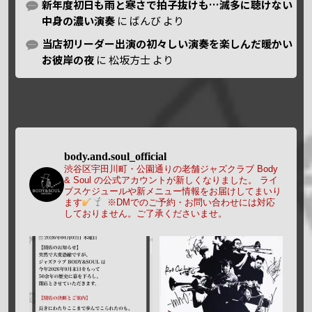
新年度初日も雨と寒さで拍子抜けも…滅多に聴けない
中身の濃い演奏
に
ばんび
より
当店初リーダー出演の初々しい演奏を楽しんだ暖かい
お彼岸の夜
に
松坂方士
より
body.and.soul_official
渋谷区宇田川町・公園通りの老舗ジャズクラブ Body
& Soul の公式アカウントが新しくなりました。
ライ
ブスケジュールや新メニュー情報をお届けしてまいり
ます
※DMでのご予約・お問い合わせには対応
しておりません。ご了承くださいませ。