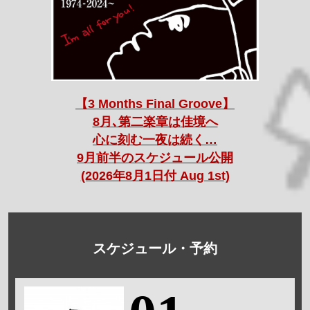
【3 Months Final Groove】
8月､第二楽章は佳境へ
心に刻む一夜は続く…
9月前半のスケジュール公開
(2026年8月1日付 Aug 1st)
スケジュール・予約