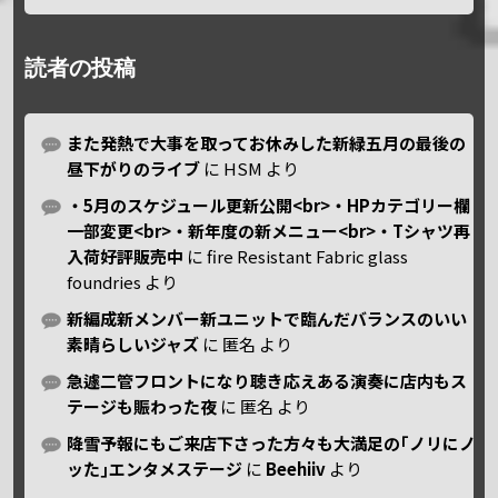
読者の投稿
また発熱で大事を取ってお休みした新緑五月の最後の
昼下がりのライブ
に
HSM
より
・5月のスケジュール更新公開<br>・HPカテゴリー欄
一部変更<br>・新年度の新メニュー<br>・Tシャツ再
入荷好評販売中
に
fire Resistant Fabric glass
foundries
より
新編成新メンバー新ユニットで臨んだバランスのいい
素晴らしいジャズ
に
匿名
より
急遽二管フロントになり聴き応えある演奏に店内もス
テージも賑わった夜
に
匿名
より
降雪予報にもご来店下さった方々も大満足の｢ノリにノ
ッた｣エンタメステージ
に
Beehiiv
より