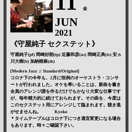
11
金
JUN
2021
《守屋純子 セクステット》
守屋純子(pf) 岡崎好朗(tp) 近藤和彦(as) 岡崎正典(ts) 安ヵ
川大樹(b) 加納樹麻(ds)
[Modern Jazz ♫ Standard/Original]
コロナ下の今年も、2月に恒例のオーケストラ・コンサ
ートが行われました。オケを率いることは、新曲を書き
全員のアレンジ譜を作るだけでもかなり大変な仕事です
が、毎年精力的に続けておられます。その曲を、今度は
このセクステット用にアレンジして臨まれます。聴き逃
がせませんね。 Kyoko
＊タイムテーブルはコロナ下につき適宜変更になる場合
もあります。時々ご確認下さい。