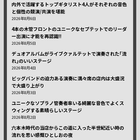
内外で活躍するトップギタリスト4人がそれぞれの音色
と個性の競演/共演を堪能
2026年8月6日
4本の木管フロントのユニークなセプテットでのリーダ
ー出演に才能を再認識!!
2026年8月5日
デュオアルバムがライブクァルテットで演奏された｢流
れ｣のいいステージ
2026年8月4日
ビッグバンドの迫力ある演奏に満々席の店内は大盛況
で大盛り上がり
2026年8月3日
ユニークなソプラノ管奏者率いる綺麗な音色でよくス
ウィングする素晴らしいステージ
2026年8月2日
六本木時代の当店からこの道に入った半世紀近い時の
流れを思い感慨ひとしおの夜