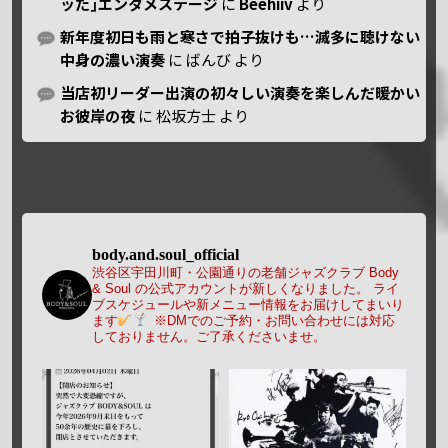
ッた｣エンタメステージ
に
Beehiiv
より
新年度初日も雨と寒さで拍子抜けも…滅多に聴けない
中身の濃い演奏
に
ばんび
より
当店初リーダー出演の初々しい演奏を楽しんだ暖かい
お彼岸の夜
に
松坂方士
より
body.and.soul_official
渋谷区宇田川町・公園通りの老舗ジャズクラブ Body
& Soul の公式アカウントが新しくなりました。
ライ
ブスケジュールや新メニュー情報をお届けしてまいり
ます
※DMでのご予約・お問い合わせには対応
しておりません。ご了承くださいませ。