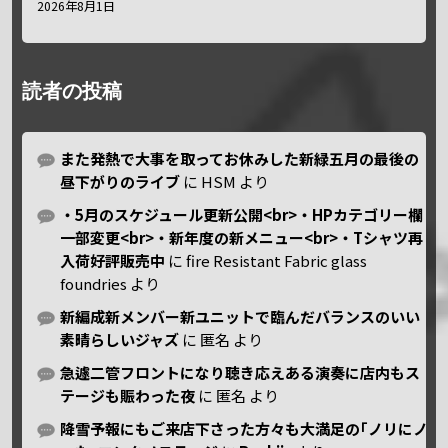
2026年8月1日
読者の投稿
また発熱で大事を取ってお休みした新緑五月の最後の
昼下がりのライブ
に
HSM
より
・5月のスケジュール更新公開<br>・HPカテゴリー欄
一部変更<br>・新年度の新メニュー<br>・Tシャツ再
入荷好評販売中
に
fire Resistant Fabric glass
foundries
より
新編成新メンバー新ユニットで臨んだバランスのいい
素晴らしいジャズ
に
匿名
より
急遽二管フロントになり聴き応えある演奏に店内もス
テージも賑わった夜
に
匿名
より
降雪予報にもご来店下さった方々も大満足の｢ノリにノ