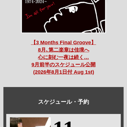
【3 Months Final Groove】
8月､第二楽章は佳境へ
心に刻む一夜は続く…
9月前半のスケジュール公開
(2026年8月1日付 Aug 1st)
スケジュール・予約