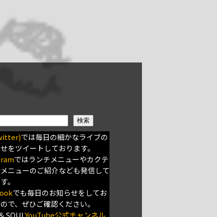
検索
itter)
では毎日の細かなライブの
らせをツイートしております。
gram
ではランチメニューやカクテ
新メニューのご紹介なども発信して
ます。
ook
でも毎日のお知らせをしてお
すので、ぜひご確認ください。
＆SOUL
YouTube公式チャンネル