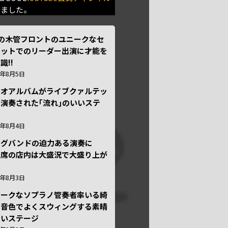
きました。
本の木管フロントのユニークなセ
テットでのリーダー出演に才能を
識!!
6年8月5日
ュオアルバムがライブクァルテッ
演奏された｢流れ｣のいいステ
ジ
6年8月4日
ッグバンドの迫力ある演奏に
々席の店内は大盛況で大盛り上が
6年8月3日
ニークなソプラノ管奏者率いる綺
な音色でよくスウィングする素晴
しいステージ