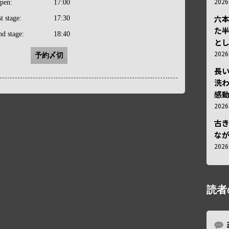
202
pen:
17:00
六
st stage:
17:30
た
nd stage:
18:40
と
202
予約〆切
長
洗
感動
202
古
な
202
読者