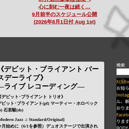
心に刻む一夜は続く…
9月前半のスケジュール公開
(2026年8月1日付 Aug 1st)
検索
《デビット・ブライアント バー
スデーライブ》
X(旧tw
—ライブ レコーディング—
お知
Insta
《デビット･ブライアント トリオ》
ル、
デビット･ブライアント(pf) マーティー・ホロベック
おり
b) 石若駿(ds)
Faceb
Modern Jazz ♫ Standard/Original]
りま
今月始めに（6/1を参照）デュオステージで出演され
BODY