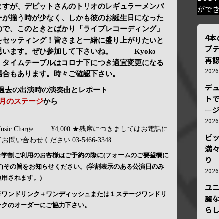
ますが、デビットさんのトリオのレギュラーメンバ
がで
ーが揃う時が少なく、しかも彼のお誕生日になった
ので、このときとばかり「ライブレコーディング」
4
をセッティング！皆さまと一緒に盛り上がりたいと
プ
思います。ぜひ参加して下さいね。 Kyoko
再認
＊タイムテーブルはコロナ下につき適宜変更になる
202
場合もあります。時々ご確認下さい。
デ
[過去の出演時の演奏曲とレポート]
トで
4月のステージ
から
ー
202
usic Charge:
¥4,000 ★残席につきましてはお電話に
ビ
お問い合わせください 03-5466-3348
満
※学割ご利用のお客様はご予約の際に(フォームのご要望欄に
り
て)その旨をお知らせください。(学割表示のある公演日のみ
202
適用されます。)
ユ
※ワンドリンク＋ワンディッシュまたは１ステージワンドリ
麗
ンクのオーダーにご協力下さい。
ら