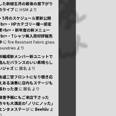
した新緑五月の最後の昼下がり
のライブ
に
HSM
より
・5月のスケジュール更新公開
<br>・HPカテゴリー欄一部変
更<br>・新年度の新メニュー
<br>・Tシャツ再入荷好評販売
中
に
fire Resistant Fabric glass
foundries
より
新編成新メンバー新ユニットで
臨んだバランスのいい素晴らし
いジャズ
に
匿名
より
急遽二管フロントになり聴き応
えある演奏に店内もステージも
賑わった夜
に
匿名
より
降雪予報にもご来店下さった
方々も大満足の｢ノリにノッた｣
エンタメステージ
に
Beehiiv
よ
り