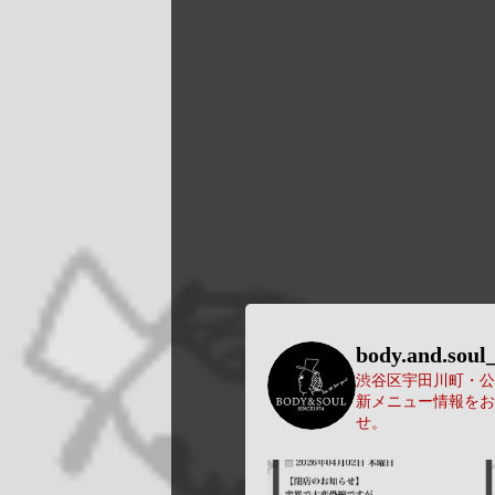
body.and.soul_
渋谷区宇田川町・公園
新メニュー情報をお
せ。