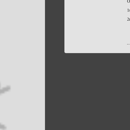
O
1
2