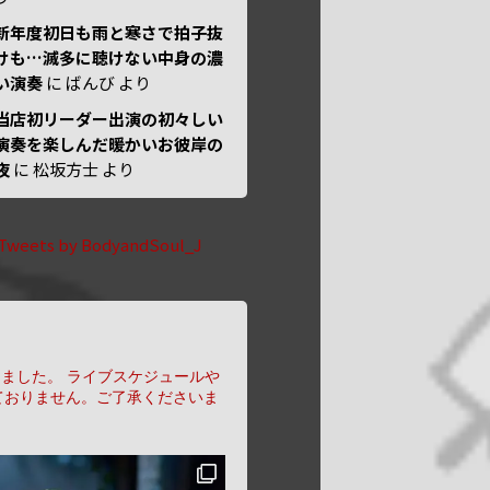
新年度初日も雨と寒さで拍子抜
けも…滅多に聴けない中身の濃
い演奏
に
ばんび
より
当店初リーダー出演の初々しい
演奏を楽しんだ暖かいお彼岸の
夜
に
松坂方士
より
Tweets by BodyandSoul_J
りました。
ライブスケジュールや
ておりません。ご了承くださいま