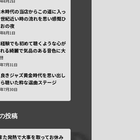
6年8月2日
本木時代の当店からこの道に入っ
半世紀近い時の流れを思い感慨ひ
しおの夜
6年8月1日
い経験でも初めて聴くような心が
われる綺麗で気品のある音色に大
!!
6年7月31日
き良きジャズ黄金時代を思い出し
がら聴いた粋な選曲ステージ
6年7月30日
の投稿
また発熱で大事を取ってお休み