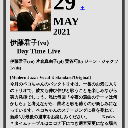
29
土
MAY
2021
伊藤君子(vo)
—Day Time Live—
伊藤君子(vo) 片倉真由子(pf) 粟谷巧(b) ジーン・ジャクソ
ン(ds)
[Modern Jazz / Vocal ♫ Standard/Original]
今月のペコちゃんのバックトリオは、一番のお気に入り
のトリオで、彼女も伸び伸びと歌うことを楽しみながら
実力発揮でしょう。私は毎回「今夜の選曲のテーマは何
かしら」と考えながら、曲名と歌を聴くのが楽しみにな
っています。ペコちゃんのステージングに身を委ねて、
新緑5月最後の週末をお楽しみください。 Kyoko
＊タイムテーブルはコロナ下につき適宜変更になる場合