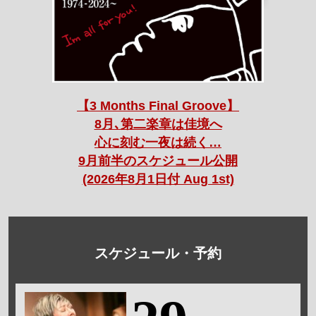
【3 Months Final Groove】
8月､第二楽章は佳境へ
心に刻む一夜は続く…
9月前半のスケジュール公開
(2026年8月1日付 Aug 1st)
スケジュール・予約