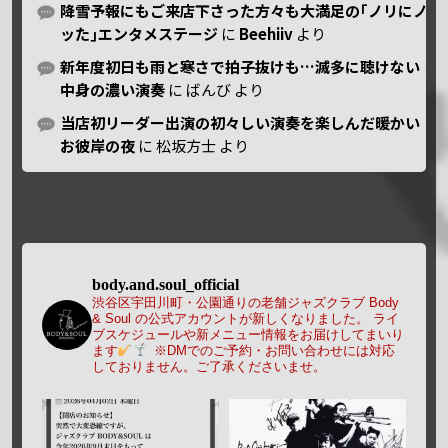
降雪予報にもご来店下さった方々も大満足の｢ノリにノ
ッた｣エンタメステージ
に
Beehiiv
より
新年度初日も雨と寒さで拍子抜けも…滅多に聴けない
中身の濃い演奏
に
ばんび
より
当店初リーダー出演の初々しい演奏を楽しんだ暖かい
お彼岸の夜
に
松坂方士
より
body.and.soul_official
渋谷区宇田川町・公園通りの老舗ジャズクラブ Body
& Soul の公式アカウントが新しくなりました。
ライ
ブスケジュールや新メニュー情報をお届けしてまいり
ます
※DMでのご予約・お問い合わせには対応
しておりません。ご了承くださいませ。