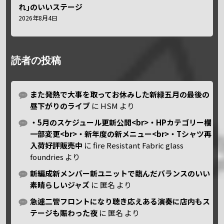
れ｣のいいステージ
2026年8月4日
読者の投稿
また発熱で大事を取ってお休みした新緑五月の最後の
昼下がりのライブ
に
HSM
より
・5月のスケジュール更新公開<br>・HPカテゴリー欄
一部変更<br>・新年度の新メニュー<br>・Tシャツ再
入荷好評販売中
に
fire Resistant Fabric glass
foundries
より
新編成新メンバー新ユニットで臨んだバランスのいい
素晴らしいジャズ
に
匿名
より
急遽二管フロントになり聴き応えある演奏に店内もス
テージも賑わった夜
に
匿名
より