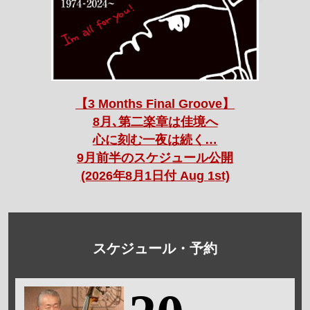
【3 Months Final Groove】
8月､第二楽章は佳境へ
心に刻む一夜は続く…
9月前半のスケジュール公開
(2026年8月1日付 Aug 1st)
スケジュール・予約