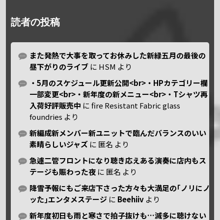
読者の投稿
また発熱で大事を取ってお休みした新緑五月の最後の
昼下がりのライブ
に
HSM
より
・5月のスケジュール更新公開<br>・HPカテゴリー欄
一部変更<br>・新年度の新メニュー<br>・Tシャツ再
入荷好評販売中
に
fire Resistant Fabric glass
foundries
より
新編成新メンバー新ユニットで臨んだバランスのいい
素晴らしいジャズ
に
匿名
より
急遽二管フロントになり聴き応えある演奏に店内もス
テージも賑わった夜
に
匿名
より
降雪予報にもご来店下さった方々も大満足の｢ノリにノ
ッた｣エンタメステージ
に
Beehiiv
より
新年度初日も雨と寒さで拍子抜けも…滅多に聴けない