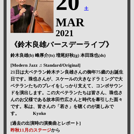
20
土
MAR
2021
《鈴木良雄バースデーライブ》
鈴木良雄(b) 峰厚介(ts) 増尾好秋(g) 本田珠也(ds)
[Modern Jazz ♫ Standard/Original]
21日は大ベテラン鈴木チン良雄さんの御年75歳のお誕生
日です。珠也さんが、スケールの大きなドラミングで大
ベテランたちのプレイをしっかり支えて、コンボサウン
ドを演出します。この大ベテランたちは皆さん、珠也さ
んのお父様である故本田竹広さんと時代を牽引した面々
です。私は、皆さんの「若さ」を聴くのが楽しみで
す。 Kyoko
[過去の出演時の演奏曲とレポート]
昨秋11月のステージ
から