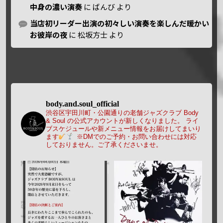
中身の濃い演奏
に
ばんび
より
当店初リーダー出演の初々しい演奏を楽しんだ暖かい
お彼岸の夜
に
松坂方士
より
body.and.soul_official
渋谷区宇田川町・公園通りの老舗ジャズクラブ Body
& Soul の公式アカウントが新しくなりました。
ライ
ブスケジュールや新メニュー情報をお届けしてまいり
ます
※DMでのご予約・お問い合わせには対応
しておりません。ご了承くださいませ。