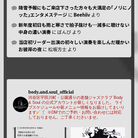
降雪予報にもご来店下さった方々も大満足の｢ノリにノ
ッた｣エンタメステージ
に
Beehiiv
より
新年度初日も雨と寒さで拍子抜けも…滅多に聴けない
中身の濃い演奏
に
ばんび
より
当店初リーダー出演の初々しい演奏を楽しんだ暖かい
お彼岸の夜
に
松坂方士
より
body.and.soul_official
渋谷区宇田川町・公園通りの老舗ジャズクラブ Body
& Soul の公式アカウントが新しくなりました。
ライ
ブスケジュールや新メニュー情報をお届けしてまいり
ます
※DMでのご予約・お問い合わせには対応
しておりません。ご了承くださいませ。