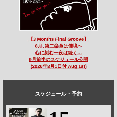
【3 Months Final Groove】
8月､第二楽章は佳境へ
心に刻む一夜は続く…
9月前半のスケジュール公開
(2026年8月1日付 Aug 1st)
スケジュール・予約