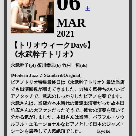
06
土
MAR
2021
【トリオウィークDay6】
《永武幹子トリオ》
永武幹子(pf) 須川崇志(b) 竹村一哲(ds)
[Modern Jazz ♫ Standard/Original]
ピアノトリオ特集最終日は《永武幹子トリオ》最近当店
でも出演回数が増えてきました。力強く気持ちのいいピ
アノタッチで、意志のしっかりしたピアノを奏でます。
永武さんは、当店六本木時代の常連出演者だった故本田
竹広さんの大ファンだったそうで、彼女の演奏を聴いて
分かる気がしました。本田さんは当時、パワフル・ソウ
ルフル・エモーショナルなピアノとして日本のジャズ・
シーンを席巻して人気絶頂でした。 Kyoko