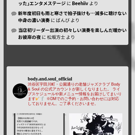
ッた｣エンタメステージ
に
Beehiiv
より
新年度初日も雨と寒さで拍子抜けも…滅多に聴けない
中身の濃い演奏
に
ばんび
より
当店初リーダー出演の初々しい演奏を楽しんだ暖かい
お彼岸の夜
に
松坂方士
より
body.and.soul_official
渋谷区宇田川町・公園通りの老舗ジャズクラブ Body
& Soul の公式アカウントが新しくなりました。
ライ
ブスケジュールや新メニュー情報をお届けしてまいり
ます
※DMでのご予約・お問い合わせには対応
しておりません。ご了承くださいませ。