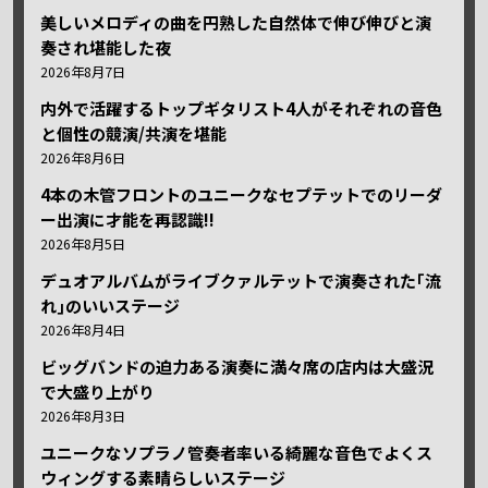
美しいメロディの曲を円熟した自然体で伸び伸びと演
奏され堪能した夜
2026年8月7日
内外で活躍するトップギタリスト4人がそれぞれの音色
と個性の競演/共演を堪能
2026年8月6日
4本の木管フロントのユニークなセプテットでのリーダ
ー出演に才能を再認識!!
2026年8月5日
デュオアルバムがライブクァルテットで演奏された｢流
れ｣のいいステージ
2026年8月4日
ビッグバンドの迫力ある演奏に満々席の店内は大盛況
で大盛り上がり
2026年8月3日
ユニークなソプラノ管奏者率いる綺麗な音色でよくス
ウィングする素晴らしいステージ