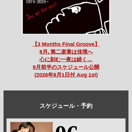
【3 Months Final Groove】
8月､第二楽章は佳境へ
心に刻む一夜は続く…
9月前半のスケジュール公開
(2026年8月1日付 Aug 1st)
スケジュール・予約