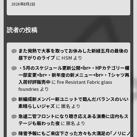
2026年8月2日
読者の投稿
また発熱で大事を取ってお休みした新緑五月の最後の
昼下がりのライブ
に
HSM
より
・5月のスケジュール更新公開<br>・HPカテゴリー欄
一部変更<br>・新年度の新メニュー<br>・Tシャツ再
入荷好評販売中
に
fire Resistant Fabric glass
foundries
より
新編成新メンバー新ユニットで臨んだバランスのいい
素晴らしいジャズ
に
匿名
より
急遽二管フロントになり聴き応えある演奏に店内もス
テージも賑わった夜
に
匿名
より
降雪予報にもご来店下さった方々も大満足の｢ノリにノ