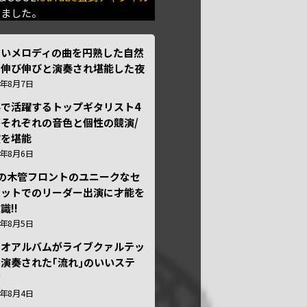
きました。
しいメロディの曲を円熟した自然
で伸び伸びと演奏され堪能した夜
6年8月7日
外で活躍するトップギタリスト4
それぞれの音色と個性の競演/
演を堪能
6年8月6日
本の木管フロントのユニークなセ
テットでのリーダー出演に才能を
識!!
6年8月5日
ュオアルバムがライブクァルテッ
演奏された｢流れ｣のいいステ
ジ
6年8月4日