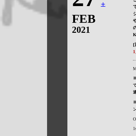
土
FEB
2021
K
M
O
1