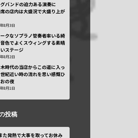
ッグバンドの迫力ある演奏に
々席の店内は大盛況で大盛り上が
6年8月3日
ニークなソプラノ管奏者率いる綺
な音色でよくスウィングする素晴
しいステージ
6年8月2日
本木時代の当店からこの道に入っ
半世紀近い時の流れを思い感慨ひ
しおの夜
6年8月1日
の投稿
また発熱で大事を取ってお休み