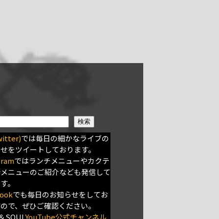
検索
itter)
では毎日の細かなライブの
らせをツイートしております。
gram
ではランチメニューやカクテ
新メニューのご紹介なども発信して
ます。
ook
でも毎日のお知らせをしてお
すので、ぜひご確認ください。
＆SOUL
YouTube公式チャンネル