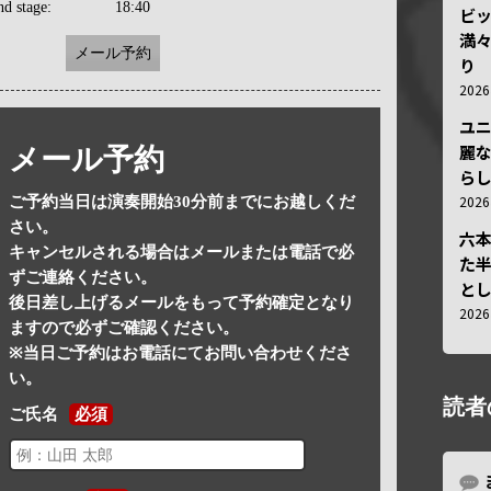
nd stage:
18:40
ビ
満
メール予約
り
202
ユ
麗
メール予約
ら
202
ご予約当日は演奏開始30分前までにお越しくだ
さい。
六
キャンセルされる場合はメールまたは電話で必
た
ずご連絡ください。
と
後日差し上げるメールをもって予約確定となり
202
ますので必ずご確認ください。
※当日ご予約はお電話にてお問い合わせくださ
い。
読者
ご氏名
必須