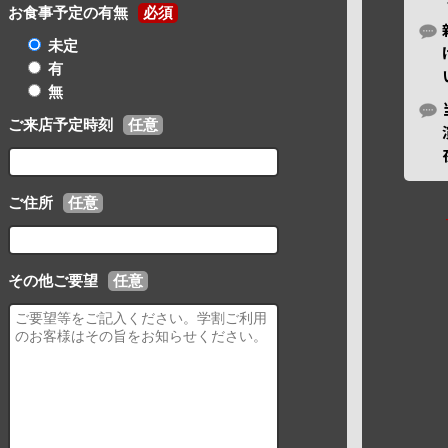
お食事予定の有無
必須
未定
有
無
ご来店予定時刻
任意
ご住所
任意
その他ご要望
任意