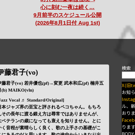
心に刻む一夜は続く…
9月前半のスケジュール公開
(2026年8月1日付 Aug 1st)
検索
伊藤君子(vo)
伊藤君子(vo) 若井優也(pf)→変更 武本和広(pf) 楠井五
X(旧tw
(b) MAIKO(vln)
お知
Insta
Jazz Vocal ♬ Standard/Original]
ル、
日本ジャズ界の至宝と評されるペコちゃん。もちろ
おり
んその長年に渡る鍛え方は尋常ではありませんが、
Faceb
大ベテランの歳になっても衰えを知りません。とに
りま
かく音程が素晴らしく良く、歌の上手さの基礎がこ
BODY
こにあるのだと思います。歌の途中からいきなり出