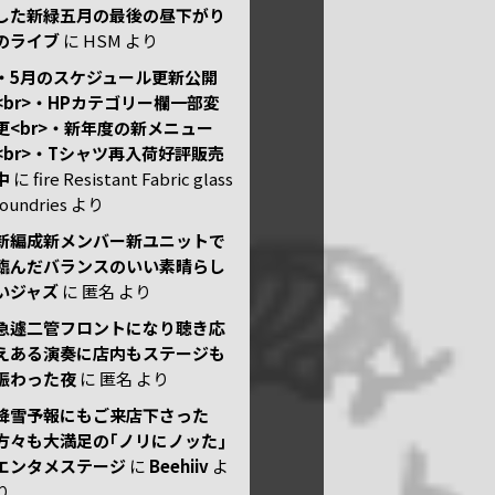
した新緑五月の最後の昼下がり
のライブ
に
HSM
より
・5月のスケジュール更新公開
<br>・HPカテゴリー欄一部変
更<br>・新年度の新メニュー
<br>・Tシャツ再入荷好評販売
中
に
fire Resistant Fabric glass
foundries
より
新編成新メンバー新ユニットで
臨んだバランスのいい素晴らし
いジャズ
に
匿名
より
急遽二管フロントになり聴き応
えある演奏に店内もステージも
賑わった夜
に
匿名
より
降雪予報にもご来店下さった
方々も大満足の｢ノリにノッた｣
エンタメステージ
に
Beehiiv
よ
り