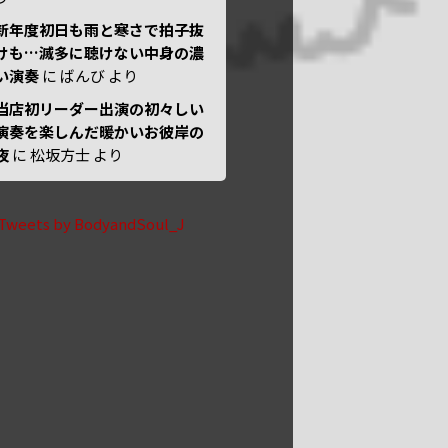
新年度初日も雨と寒さで拍子抜
けも…滅多に聴けない中身の濃
い演奏
に
ばんび
より
当店初リーダー出演の初々しい
演奏を楽しんだ暖かいお彼岸の
夜
に
松坂方士
より
Tweets by BodyandSoul_J