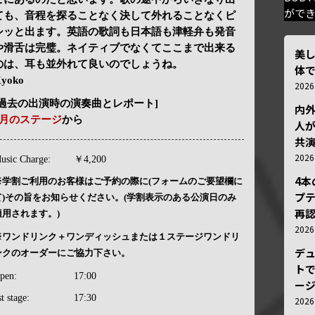
がで
ても、音程を探ることなく決して外れることなくピ
シッと出ます。英語の歌詞も日本語も津軽弁も発音
や滑舌は完璧。ネイティブでなくてここまで出来る
美
のは、耳も並外れて良いのでしょうね。
体
yoko
202
[過去の出演時の演奏曲とレポート]
内
1月のステージ
から
人が
共
202
usic Charge:
￥4,200
4
※学割ご利用のお客様はご予約の際に(フォームのご要望欄に
プ
て)その旨をお知らせください。(学割表示のある公演日のみ
再認
適用されます。)
202
※ワンドリンク＋ワンディッシュまたは１ステージワンドリ
デ
ンクのオーダーにご協力下さい。
トで
pen:
17:00
ー
st stage:
17:30
202