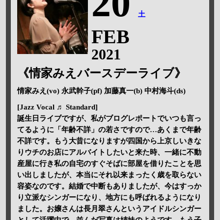
20
土
FEB
2021
《情家みえバースデーライブ》
情家みえ(vo) 永武幹子(pf) 加藤真一(b) 中村海斗(ds)
[Jazz Vocal ♬ Standard]
誕生日ライブですが、私がブログレポートでいつも言っ
てるように「年齢不詳」の若さですので…あくまで年齢
不詳です。もう大昔になりますが四国から上京しいきな
りウチのお店にアルバイトしたいと来た時、一緒に不動
産屋に行き私の自宅のすぐそばに部屋を借りたことを思
い出しましたが、本当にそれ以来まったく歳を取らない
容姿なのです。結婚で中断もありましたが、今はすっか
り立派なシンガーになり、地方にも呼ばれるようになり
ました。お嬢さんは長月翠さんというアイドルシンガー
として活躍中で、並んだ写真は姉妹のようです。もう子