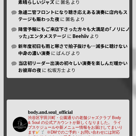
素晴らしいジャズ
に
匿名
より
急遽二管フロントになり聴き応えある演奏に店内もス
テージも賑わった夜
に
匿名
より
降雪予報にもご来店下さった方々も大満足の｢ノリにノ
ッた｣エンタメステージ
に
Beehiiv
より
新年度初日も雨と寒さで拍子抜けも…滅多に聴けない
中身の濃い演奏
に
ばんび
より
当店初リーダー出演の初々しい演奏を楽しんだ暖かい
お彼岸の夜
に
松坂方士
より
body.and.soul_official
渋谷区宇田川町・公園通りの老舗ジャズクラブ Body
& Soul の公式アカウントが新しくなりました。
ライ
ブスケジュールや新メニュー情報をお届けしてまいり
ます
※DMでのご予約・お問い合わせには対応