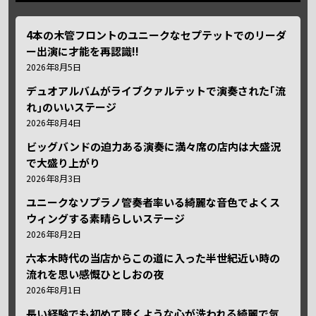
4本の木管フロントのユニークなセプテットでのリーダ
ー出演に才能を再認識!!
2026年8月5日
デュオアルバムがライブクァルテットで演奏された｢流
れ｣のいいステージ
2026年8月4日
ビッグバンドの迫力ある演奏に満々席の店内は大盛況
で大盛り上がり
2026年8月3日
ユニークなソプラノ管奏者率いる綺麗な音色でよくス
ウィングする素晴らしいステージ
2026年8月2日
六本木時代の当店からこの道に入った半世紀近い時の
流れを思い感慨ひとしおの夜
2026年8月1日
長い経験でも初めて聴くような心が洗われる綺麗で気