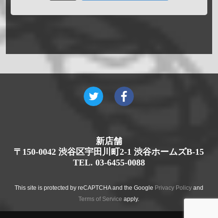
新店舗
〒150-0042 渋谷区宇田川町2-1 渋谷ホームズB-15
TEL. 03-6455-0088
This site is protected by reCAPTCHA and the Google
Privacy Policy
and
Terms of Service
apply.