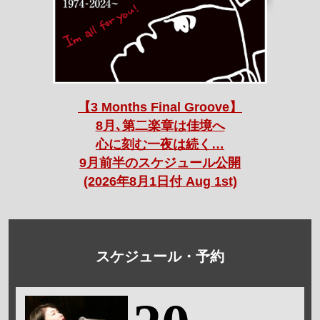
【3 Months Final Groove】
8月､第二楽章は佳境へ
心に刻む一夜は続く…
9月前半のスケジュール公開
(2026年8月1日付 Aug 1st)
スケジュール・予約