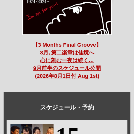
【3 Months Final Groove】
8月､第二楽章は佳境へ
心に刻む一夜は続く…
9月前半のスケジュール公開
(2026年8月1日付 Aug 1st)
スケジュール・予約