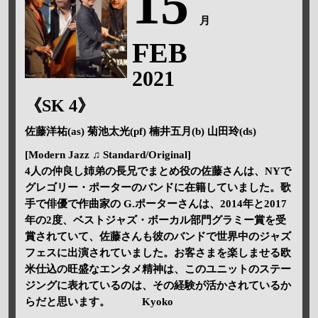
15
月
FEB
2021
《SK 4》
佐藤洋祐(as) 菊池太光(pf) 楠井五月(b) 山田玲(ds)
[Modern Jazz ♫ Standard/Original]
4人の仲良し姉弟の長兄でまとめ役の佐藤さんは、NYで
グレゴリー・ポーターのバンドに在籍していました。歌
手で俳優で作曲家の G.ポーターさんは、2014年と2017
年の2度、ベストジャズ・ボーカル部門グラミー賞を受
賞されていて、佐藤さんも彼のバンドで世界中のジャズ
フェスに出演されていました。お客さまを楽しませる欧
米仕込の旺盛なエンタメ精神は、このユニットのステー
ジングに表れているのは、その経験が活かされているか
らだと思います。 Kyoko