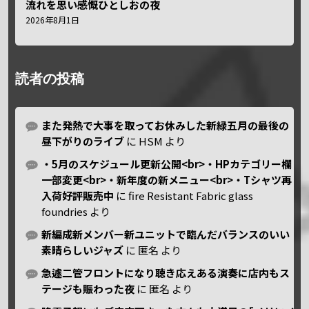
流れを思い感慨ひとしおの夜
2026年8月1日
読者の投稿
また発熱で大事を取ってお休みした新緑五月の最後の
昼下がりのライブ
に
HSM
より
・5月のスケジュール更新公開<br>・HPカテゴリー欄
一部変更<br>・新年度の新メニュー<br>・Tシャツ再
入荷好評販売中
に
fire Resistant Fabric glass
foundries
より
新編成新メンバー新ユニットで臨んだバランスのいい
素晴らしいジャズ
に
匿名
より
急遽二管フロントになり聴き応えある演奏に店内もス
テージも賑わった夜
に
匿名
より