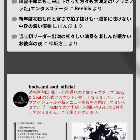
降雪予報にもご来店下さった方々も大満足の｢ノリにノ
ッた｣エンタメステージ
に
Beehiiv
より
新年度初日も雨と寒さで拍子抜けも…滅多に聴けない
中身の濃い演奏
に
ばんび
より
当店初リーダー出演の初々しい演奏を楽しんだ暖かい
お彼岸の夜
に
松坂方士
より
body.and.soul_official
渋谷区宇田川町・公園通りの老舗ジャズクラブ Body
& Soul の公式アカウントが新しくなりました。
ライ
ブスケジュールや新メニュー情報をお届けしてまいり
ます
※DMでのご予約・お問い合わせには対応
しておりません。ご了承くださいませ。