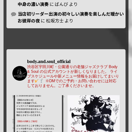
中身の濃い演奏
に
ばんび
より
当店初リーダー出演の初々しい演奏を楽しんだ暖かい
お彼岸の夜
に
松坂方士
より
body.and.soul_official
渋谷区宇田川町・公園通りの老舗ジャズクラブ Body
& Soul の公式アカウントが新しくなりました。
ライ
ブスケジュールや新メニュー情報をお届けしてまいり
ます
※DMでのご予約・お問い合わせには対応
しておりません。ご了承くださいませ。