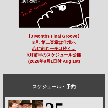
【3 Months Final Groove】
8月､第二楽章は佳境へ
心に刻む一夜は続く…
9月前半のスケジュール公開
(2026年8月1日付 Aug 1st)
スケジュール・予約