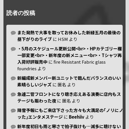
読者の投稿
また発熱で大事を取ってお休みした新緑五月の最後の
昼下がりのライブ
に
HSM
より
・5月のスケジュール更新公開<br>・HPカテゴリー欄
一部変更<br>・新年度の新メニュー<br>・Tシャツ再
入荷好評販売中
に
fire Resistant Fabric glass
foundries
より
新編成新メンバー新ユニットで臨んだバランスのいい
素晴らしいジャズ
に
匿名
より
急遽二管フロントになり聴き応えある演奏に店内もス
テージも賑わった夜
に
匿名
より
降雪予報にもご来店下さった方々も大満足の｢ノリにノ
ッた｣エンタメステージ
に
Beehiiv
より
新年度初日も雨と寒さで拍子抜けも…滅多に聴けない