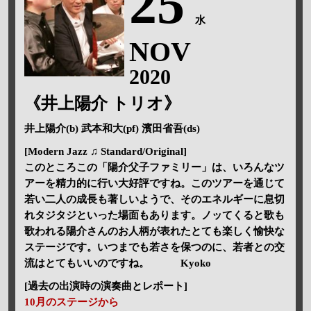
25
水
NOV
2020
《井上陽介 トリオ》
井上陽介(b) 武本和大(pf) 濱田省吾(ds)
[Modern Jazz ♫ Standard/Original]
このところこの「陽介父子ファミリー」は、いろんなツ
アーを精力的に行い大好評ですね。このツアーを通じて
若い二人の成長も著しいようで、そのエネルギーに息切
れタジタジといった場面もあります。ノッてくると歌も
歌われる陽介さんのお人柄が表れたとても楽しく愉快な
ステージです。いつまでも若さを保つのに、若者との交
流はとてもいいのですね。 Kyoko
[過去の出演時の演奏曲とレポート]
10月のステージから