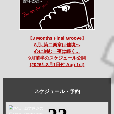
【3 Months Final Groove】
8月､第二楽章は佳境へ
心に刻む一夜は続く…
9月前半のスケジュール公開
(2026年8月1日付 Aug 1st)
スケジュール・予約