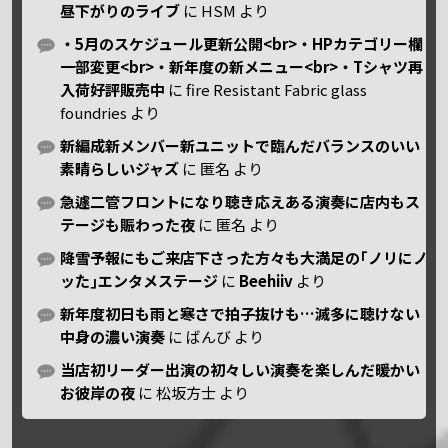
昼下がりのライブ
に
HSM
より
・5月のスケジュール更新公開<br>・HPカテゴリー欄
一部変更<br>・新年度の新メニュー<br>・Tシャツ再
入荷好評販売中
に
fire Resistant Fabric glass
foundries
より
新編成新メンバー新ユニットで臨んだバランスのいい
素晴らしいジャズ
に
匿名
より
急遽二管フロントになり聴き応えある演奏に店内もス
テージも賑わった夜
に
匿名
より
降雪予報にもご来店下さった方々も大満足の｢ノリにノ
ッた｣エンタメステージ
に
Beehiiv
より
新年度初日も雨と寒さで拍子抜けも…滅多に聴けない
中身の濃い演奏
に
ばんび
より
当店初リーダー出演の初々しい演奏を楽しんだ暖かい
お彼岸の夜
に
松坂方士
より