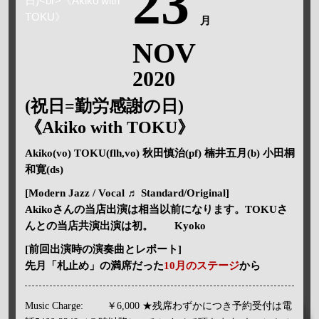
23
月
NOV
2020
(祝日=勤労感謝の日)
《Akiko with TOKU》
Akiko(vo) TOKU(flh,vo) 秋田慎治(pf) 楠井五月(b) 小田桐
和寛(ds)
[Modern Jazz / Vocal ♬ Standard/Original]
Akikoさんの当店出演は相当以前になります。TOKUさ
んとの当店共演出演は初。 Kyoko
[前回出演時の演奏曲とレポート]
先月「札止め」の満席だった
10月のステージ
から
Music Charge:
￥6,000 ★残席わずかにつき予約受付は電