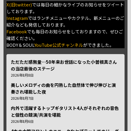
X(旧twitter)
では毎日の細かなライブのお知らせをツイート
しております。
Instagram
ではランチメニューやカクテル、新メニューのご
紹介なども発信しております。
Facebook
でも毎日のお知らせをしておりますので、ぜひご
確認ください。
BODY＆SOUL
YouTube公式チャンネル
ができました。
ただただ感無量⋯50年来お世話になった小曽根真さん
の当店最後のステージ
2026年8月8日
美しいメロディの曲を円熟した自然体で伸び伸びと演
奏され堪能した夜
2026年8月7日
内外で活躍するトップギタリスト4人がそれぞれの音色
と個性の競演/共演を堪能
2026年8月6日