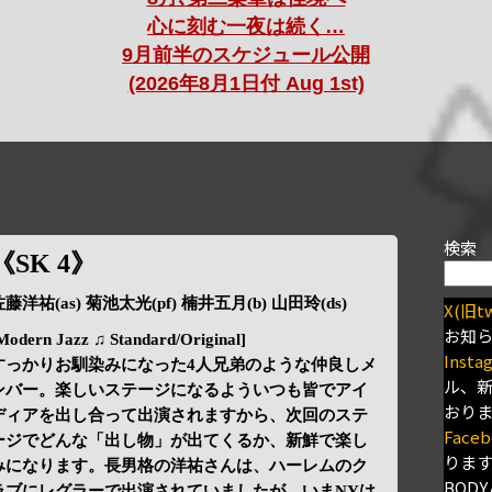
心に刻む一夜は続く…
9月前半のスケジュール公開
(2026年8月1日付 Aug 1st)
検索
《SK 4》
藤洋祐(as) 菊池太光(pf) 楠井五月(b) 山田玲(ds)
X(旧tw
お知
Modern Jazz ♫ Standard/Original]
Insta
すっかりお馴染みになった4人兄弟のような仲良しメ
ル、
ンバー。楽しいステージになるよういつも皆でアイ
おり
ディアを出し合って出演されますから、次回のステ
Faceb
ージでどんな「出し物」が出てくるか、新鮮で楽し
りま
みになります。長男格の洋祐さんは、ハーレムのク
BODY
ラブにレグラーで出演されていましたが、いまNYは