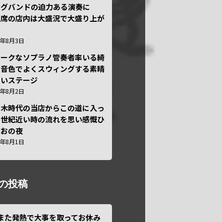
ッグバンドの迫力ある演奏に
々席の店内は大盛況で大盛り上が
6年8月3日
ニークなソプラノ管奏者率いる綺
な音色でよくスウィングする素晴
しいステージ
6年8月2日
本木時代の当店からこの道に入っ
半世紀近い時の流れを思い感慨ひ
しおの夜
6年8月1日
の投稿
また発熱で大事を取ってお休み