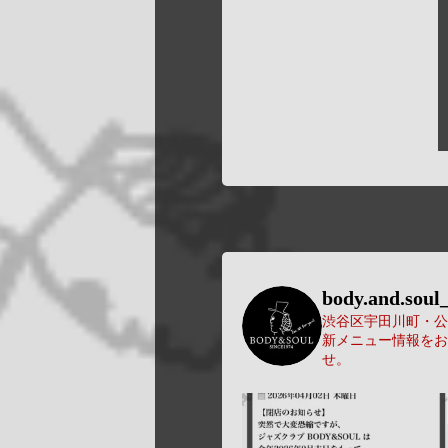
body.and.soul_
渋谷区宇田川町・公園
新メニュー情報をお
せ。