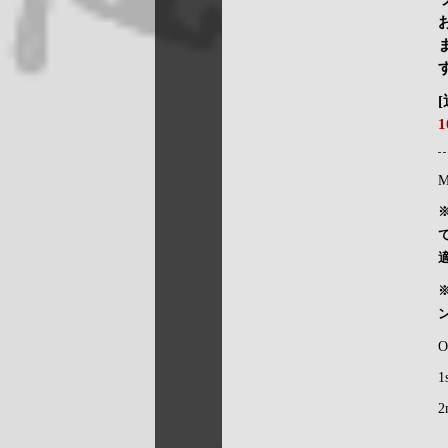
M
O
1
2