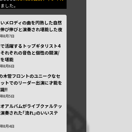
きました。
しいメロディの曲を円熟した自然
で伸び伸びと演奏され堪能した夜
6年8月7日
外で活躍するトップギタリスト4
それぞれの音色と個性の競演/
演を堪能
6年8月6日
本の木管フロントのユニークなセ
テットでのリーダー出演に才能を
識!!
6年8月5日
ュオアルバムがライブクァルテッ
演奏された｢流れ｣のいいステ
ジ
6年8月4日