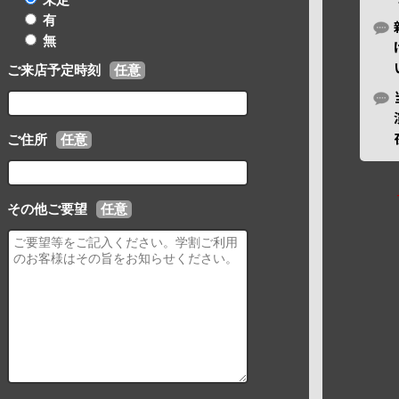
有
無
ご来店予定時刻
任意
ご住所
任意
その他ご要望
任意