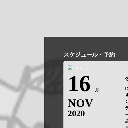
スケジュール・予約
16
佐
[
月
NOV
2020