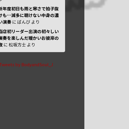
新年度初日も雨と寒さで拍子抜
けも…滅多に聴けない中身の濃
い演奏
に
ばんび
より
当店初リーダー出演の初々しい
演奏を楽しんだ暖かいお彼岸の
夜
に
松坂方士
より
Tweets by BodyandSoul_J