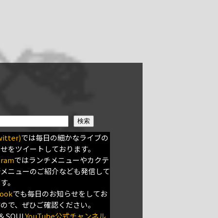
検索
itter)
では毎日の細かなライブの
らせをツイートしております。
gram
ではランチメニューやカクテ
新メニューのご紹介なども発信して
ます。
ook
でも毎日のお知らせをしてお
すので、ぜひご確認ください。
＆SOUL
YouTube公式チャンネル