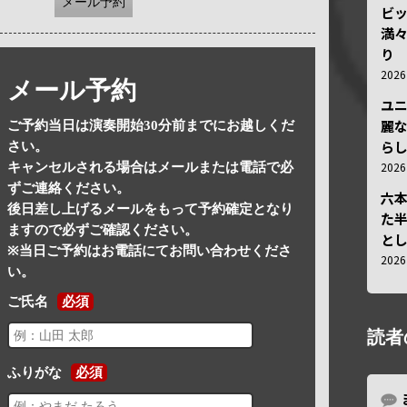
メール予約
ビ
満
り
202
メール予約
ユ
麗
ご予約当日は演奏開始30分前までにお越しくだ
ら
さい。
202
キャンセルされる場合はメールまたは電話で必
ずご連絡ください。
六
後日差し上げるメールをもって予約確定となり
た
ますので必ずご確認ください。
と
※当日ご予約はお電話にてお問い合わせくださ
202
い。
ご氏名
必須
読者
ふりがな
必須