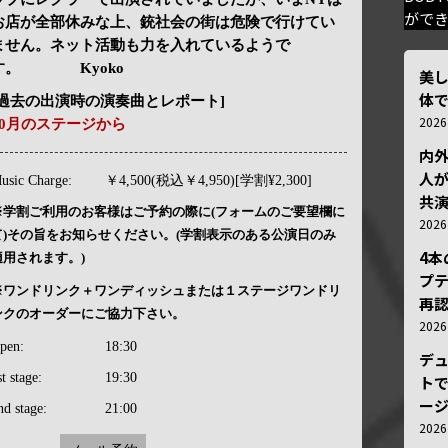
がで
お店が全部休みな上、銃社会の街は危険で行けてい
ません。ネット活動も力を入れているようで
す。 Kyoko
美
体
[過去の出演時の演奏曲とレポート]
202
10月のステージから
内
人が
usic Charge:
￥4,500(税込￥4,950)[学割¥2,300]
共
※学割ご利用のお客様はご予約の際に(フォームのご要望欄に
202
て)その旨をお知らせください。(学割表示のある公演日のみ
4
適用されます。)
プ
※ワンドリンク＋ワンディッシュまたは１ステージワンドリ
再認
ンクのオーダーにご協力下さい。
202
pen:
18:30
デ
st stage:
19:30
トで
ー
nd stage:
21:00
202