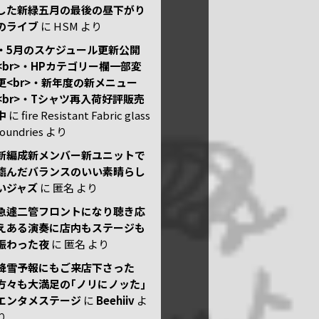
した新緑五月の最後の昼下がり
のライブ
に
HSM
より
・5月のスケジュール更新公開
<br>・HPカテゴリー欄一部変
更<br>・新年度の新メニュー
<br>・Tシャツ再入荷好評販売
中
に
fire Resistant Fabric glass
foundries
より
新編成新メンバー新ユニットで
臨んだバランスのいい素晴らし
いジャズ
に
匿名
より
急遽二管フロントになり聴き応
えある演奏に店内もステージも
賑わった夜
に
匿名
より
降雪予報にもご来店下さった
方々も大満足の｢ノリにノッた｣
エンタメステージ
に
Beehiiv
よ
り