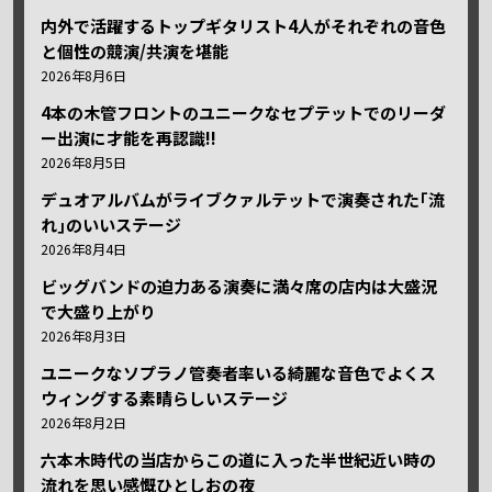
内外で活躍するトップギタリスト4人がそれぞれの音色
と個性の競演/共演を堪能
2026年8月6日
4本の木管フロントのユニークなセプテットでのリーダ
ー出演に才能を再認識!!
2026年8月5日
デュオアルバムがライブクァルテットで演奏された｢流
れ｣のいいステージ
2026年8月4日
ビッグバンドの迫力ある演奏に満々席の店内は大盛況
で大盛り上がり
2026年8月3日
ユニークなソプラノ管奏者率いる綺麗な音色でよくス
ウィングする素晴らしいステージ
2026年8月2日
六本木時代の当店からこの道に入った半世紀近い時の
流れを思い感慨ひとしおの夜