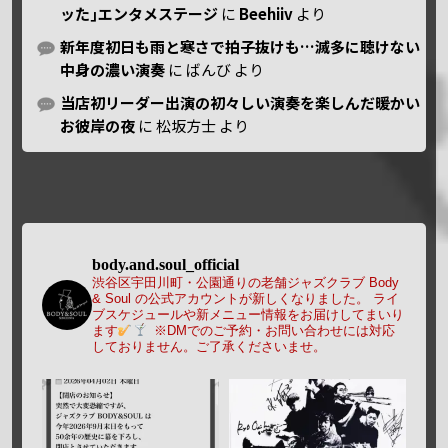
ッた｣エンタメステージ
に
Beehiiv
より
新年度初日も雨と寒さで拍子抜けも…滅多に聴けない
中身の濃い演奏
に
ばんび
より
当店初リーダー出演の初々しい演奏を楽しんだ暖かい
お彼岸の夜
に
松坂方士
より
body.and.soul_official
渋谷区宇田川町・公園通りの老舗ジャズクラブ Body
& Soul の公式アカウントが新しくなりました。
ライ
ブスケジュールや新メニュー情報をお届けしてまいり
ます
※DMでのご予約・お問い合わせには対応
しておりません。ご了承くださいませ。