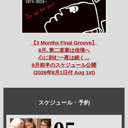
【3 Months Final Groove】
8月､第二楽章は佳境へ
心に刻む一夜は続く…
9月前半のスケジュール公開
(2026年8月1日付 Aug 1st)
スケジュール・予約