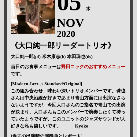
05
木
NOV
2020
《大口純一郎リーダートリオ》
大口純一郎(pf) 米木康志(b) 本田珠也(ds)
当日のお食事メニューは
野田コックのおすすめメニュー
です。
[Modern Jazz ♫ Standard/Original]
この組み合わせ、味わい深いトリオメンバーです。珠也
さんは中央沿線が好きであまり青山方面には出演なさら
ないようですが、今回大口さんのご指名で青山での出演
が決まり、大口さんもこのメンバーで演奏したくて待っ
ていたようですが、このユニットのジャズサウンドが大
好きな私も嬉しいです。 Kyoko
[過去の出演時の演奏曲とレポート]