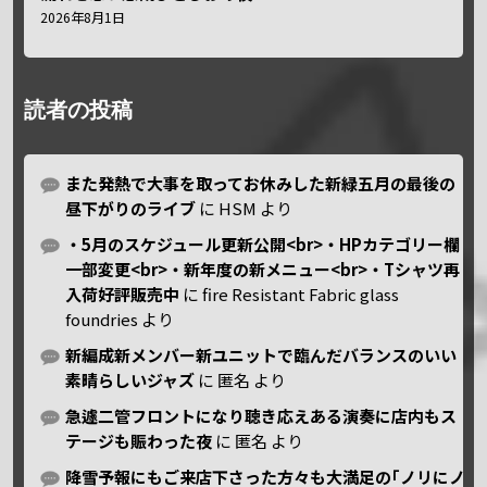
2026年8月1日
読者の投稿
また発熱で大事を取ってお休みした新緑五月の最後の
昼下がりのライブ
に
HSM
より
・5月のスケジュール更新公開<br>・HPカテゴリー欄
一部変更<br>・新年度の新メニュー<br>・Tシャツ再
入荷好評販売中
に
fire Resistant Fabric glass
foundries
より
新編成新メンバー新ユニットで臨んだバランスのいい
素晴らしいジャズ
に
匿名
より
急遽二管フロントになり聴き応えある演奏に店内もス
テージも賑わった夜
に
匿名
より
降雪予報にもご来店下さった方々も大満足の｢ノリにノ