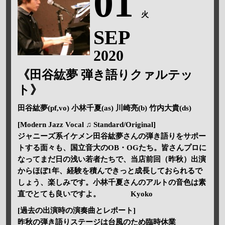
01
火
SEP
2020
《田谷紘夢 弾き語りクァルテッ
ト》
田谷紘夢(pf,vo) 小林千夏(as) 川崎亮(b) 竹内大貴(ds)
[Modern Jazz Vocal ♫ Standard/Original]
ジャニーズ系イケメン田谷紘夢さんの弾き語りをサポー
トする面々も、国立音大のOB・OGたち。皆さんプロに
なってまだ日の浅い若者たちで、当店前回（昨秋）出演
からほぼ1年、経験を積んできっと成長しておられるで
しょう、楽しみです。小林千夏さんのアルトの音色は素
直でとても良いですよ。 Kyoko
[過去の出演時の演奏曲とレポート]
昨秋の弾き語りステージは台風のため臨時休業