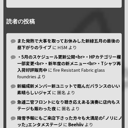
読者の投稿
また発熱で大事を取ってお休みした新緑五月の最後の
昼下がりのライブ
に
HSM
より
・5月のスケジュール更新公開<br>・HPカテゴリー欄
一部変更<br>・新年度の新メニュー<br>・Tシャツ再
入荷好評販売中
に
fire Resistant Fabric glass
foundries
より
新編成新メンバー新ユニットで臨んだバランスのいい
素晴らしいジャズ
に
匿名
より
急遽二管フロントになり聴き応えある演奏に店内もス
テージも賑わった夜
に
匿名
より
降雪予報にもご来店下さった方々も大満足の｢ノリにノ
ッた｣エンタメステージ
に
Beehiiv
より