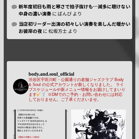
新年度初日も雨と寒さで拍子抜けも…滅多に聴けない
中身の濃い演奏
に
ばんび
より
当店初リーダー出演の初々しい演奏を楽しんだ暖かい
お彼岸の夜
に
松坂方士
より
body.and.soul_official
渋谷区宇田川町・公園通りの老舗ジャズクラブ Body
& Soul の公式アカウントが新しくなりました。
ライ
ブスケジュールや新メニュー情報をお届けしてまいり
ます
※DMでのご予約・お問い合わせには対応
しておりません。ご了承くださいませ。