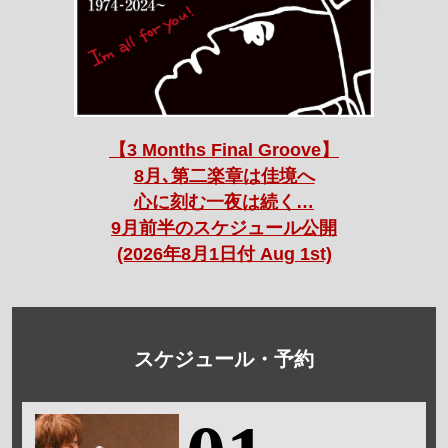
【3 Months Final Groove】
8月､第二楽章は佳境へ
心に刻む一夜は続く…
9月前半のスケジュール公開
(2026年8月1日付 Aug 1st)
スケジュール・予約