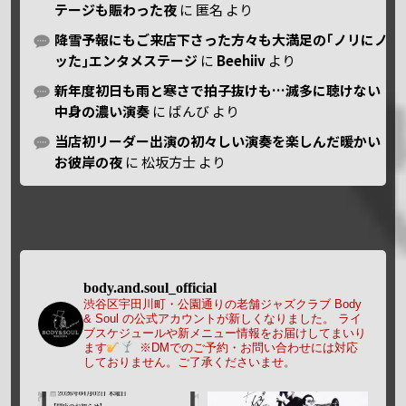
テージも賑わった夜
に
匿名
より
降雪予報にもご来店下さった方々も大満足の｢ノリにノ
ッた｣エンタメステージ
に
Beehiiv
より
新年度初日も雨と寒さで拍子抜けも…滅多に聴けない
中身の濃い演奏
に
ばんび
より
当店初リーダー出演の初々しい演奏を楽しんだ暖かい
お彼岸の夜
に
松坂方士
より
body.and.soul_official
渋谷区宇田川町・公園通りの老舗ジャズクラブ Body
& Soul の公式アカウントが新しくなりました。
ライ
ブスケジュールや新メニュー情報をお届けしてまいり
ます
※DMでのご予約・お問い合わせには対応
しておりません。ご了承くださいませ。