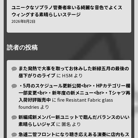
ユニークなソプラノ管奏者率いる綺麗な音色でよくス
ウィングする素晴らしいステージ
2026年8月2日
読者の投稿
また発熱で大事を取ってお休みした新緑五月の最後の
昼下がりのライブ
に
HSM
より
・5月のスケジュール更新公開<br>・HPカテゴリー欄
一部変更<br>・新年度の新メニュー<br>・Tシャツ再
入荷好評販売中
に
fire Resistant Fabric glass
foundries
より
新編成新メンバー新ユニットで臨んだバランスのいい
素晴らしいジャズ
に
匿名
より
急遽二管フロントになり聴き応えある演奏に店内もス