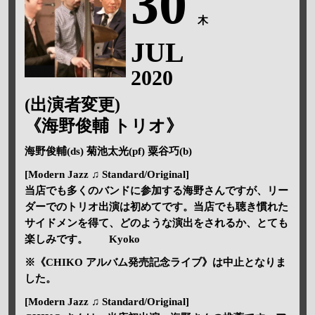
30
木
JUL
2020
(出演者変更)
《海野俊輔 トリオ》
海野俊輔(ds) 菊池太光(pf) 粟谷巧(b)
[Modern Jazz ♫ Standard/Original]
当店でも多くのバンドに参加する海野さんですが、リー
ダーでのトリオ出演は初めてです。当店でも聴き慣れた
サイドメンを得て、どのような演出をされるか、とても
楽しみです。 Kyoko
※《CHIKO アルバム発売記念ライブ》は中止となりま
した。
[Modern Jazz ♫ Standard/Original]