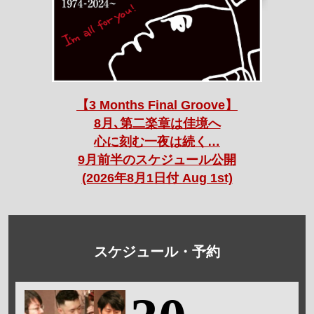
【3 Months Final Groove】
8月､第二楽章は佳境へ
心に刻む一夜は続く…
9月前半のスケジュール公開
(2026年8月1日付 Aug 1st)
スケジュール・予約