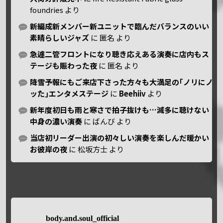
foundries
より
新編成新メンバー新ユニットで臨んだバランスのいい
素晴らしいジャズ
に
匿名
より
急遽二管フロントになり聴き応えある演奏に店内もス
テージも賑わった夜
に
匿名
より
降雪予報にもご来店下さった方々も大満足の｢ノリにノ
ッた｣エンタメステージ
に
Beehiiv
より
新年度初日も雨と寒さで拍子抜けも…滅多に聴けない
中身の濃い演奏
に
ばんび
より
当店初リーダー出演の初々しい演奏を楽しんだ暖かい
お彼岸の夜
に
松坂方士
より
body.and.soul_official