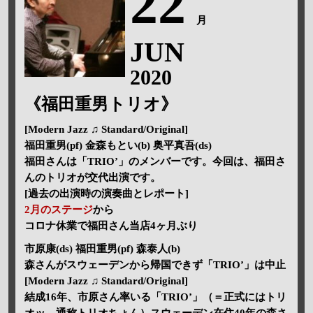
22
月
JUN
2020
《福田重男トリオ》
[Modern Jazz ♫ Standard/Original]
福田重男(pf) 金森もとい(b) 奥平真吾(ds)
福田さんは「TRIO’」のメンバーです。今回は、福田さ
んのトリオが交代出演です。
[過去の出演時の演奏曲とレポート]
2月のステージ
から
コロナ休業で福田さん当店4ヶ月ぶり
市原康(ds) 福田重男(pf) 森泰人(b)
森さんがスウェーデンから帰国できず「TRIO’」は中止
[Modern Jazz ♫ Standard/Original]
結成16年、市原さん率いる「TRIO’」（＝正式にはトリ
オッ、通称トリオちょん）スウェーデン在住40年の森さ