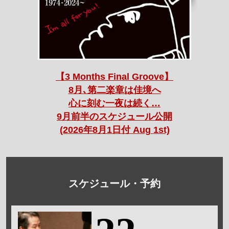
【3 Months Final Groove】
8月､第二楽章は佳境へ
心に刻む一夜は続く…
9月前半のスケジュール公開
(2026年8月1日付 Aug 1st)
スケジュール・予約