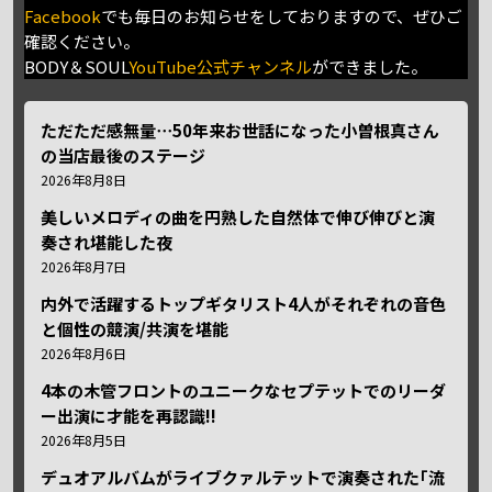
Facebook
でも毎日のお知らせをしておりますので、ぜひご
確認ください。
BODY＆SOUL
YouTube公式チャンネル
ができました。
ただただ感無量⋯50年来お世話になった小曽根真さん
の当店最後のステージ
2026年8月8日
美しいメロディの曲を円熟した自然体で伸び伸びと演
奏され堪能した夜
2026年8月7日
内外で活躍するトップギタリスト4人がそれぞれの音色
と個性の競演/共演を堪能
2026年8月6日
4本の木管フロントのユニークなセプテットでのリーダ
ー出演に才能を再認識!!
2026年8月5日
デュオアルバムがライブクァルテットで演奏された｢流