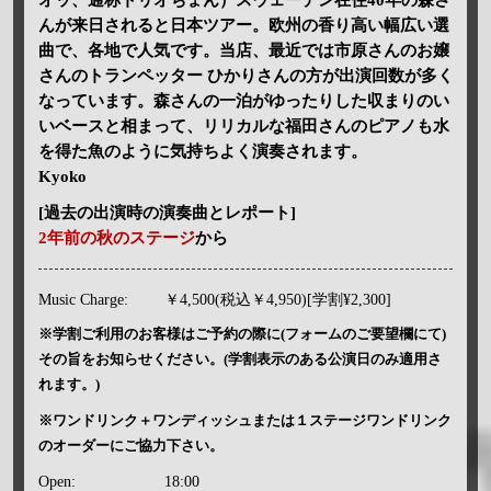
んが来日されると日本ツアー。欧州の香り高い幅広い選
曲で、各地で人気です。当店、最近では市原さんのお嬢
さんのトランペッター ひかりさんの方が出演回数が多く
なっています。森さんの一泊がゆったりした収まりのい
いベースと相まって、リリカルな福田さんのピアノも水
を得た魚のように気持ちよく演奏されます。
Kyoko
[過去の出演時の演奏曲とレポート]
2年前の秋のステージ
から
Music Charge:
￥4,500(税込￥4,950)[学割¥2,300]
※学割ご利用のお客様はご予約の際に(フォームのご要望欄にて)
その旨をお知らせください。(学割表示のある公演日のみ適用さ
れます。)
※ワンドリンク＋ワンディッシュまたは１ステージワンドリンク
のオーダーにご協力下さい。
Open:
18:00