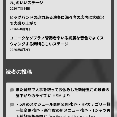
れ｣のいいステージ
2026年8月4日
ビッグバンドの迫力ある演奏に満々席の店内は大盛況
で大盛り上がり
2026年8月3日
ユニークなソプラノ管奏者率いる綺麗な音色でよくス
ウィングする素晴らしいステージ
2026年8月2日
読者の投稿
また発熱で大事を取ってお休みした新緑五月の最後の
昼下がりのライブ
に
HSM
より
・5月のスケジュール更新公開<br>・HPカテゴリー欄
一部変更<br>・新年度の新メニュー<br>・Tシャツ再
入荷好評販売中
に
fire Resistant Fabric glass