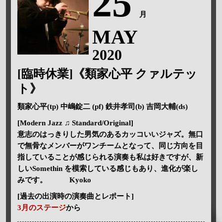
25
月
MAY
2020
[臨時休業]《類家心平 クァルテッ
ト》
類家心平(tp) 中嶋錠二 (pf) 鉄井孝司(b) 吉岡大輔(ds)
[Modern Jazz ♫ Standard/Original]
意志のはっきりした男気のあるカッコいいジャズ。無口
で無骨なメンバーがワンチームとなって、同じ方向を目
指していることが感じられる演奏も私は好きですが、新
しいSomethin を模索している感じもあり、進化が楽し
みです。 Kyoko
[過去の出演時の演奏曲とレポート]
3月のステージ
から