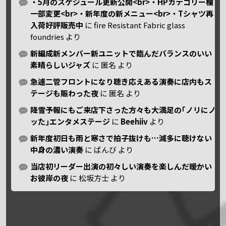
・5月のスケジュール更新公開<br>・HPカテゴリー欄
一部変更<br>・新年度の新メニュー<br>・Tシャツ再
入荷好評販売中
に
fire Resistant Fabric glass
foundries
より
新編成新メンバー新ユニットで臨んだバランスのいい
素晴らしいジャズ
に
匿名
より
急遽二管フロントになり聴き応えある演奏に店内もス
テージも賑わった夜
に
匿名
より
降雪予報にもご来店下さった方々も大満足の｢ノリにノ
ッた｣エンタメステージ
に
Beehiiv
より
新年度初日も雨と寒さで拍子抜けも…滅多に聴けない
中身の濃い演奏
に
ばんび
より
当店初リーダー出演の初々しい演奏を楽しんだ暖かい
お彼岸の夜
に
松坂方士
より