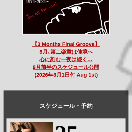
【3 Months Final Groove】
8月､第二楽章は佳境へ
心に刻む一夜は続く…
9月前半のスケジュール公開
(2026年8月1日付 Aug 1st)
スケジュール・予約