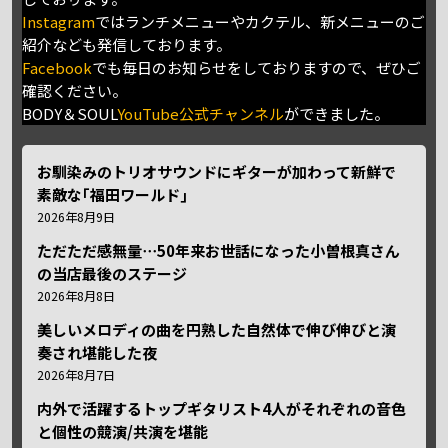
Instagram
ではランチメニューやカクテル、新メニューのご
紹介なども発信しております。
Facebook
でも毎日のお知らせをしておりますので、ぜひご
確認ください。
BODY＆SOUL
YouTube公式チャンネル
ができました。
お馴染みのトリオサウンドにギターが加わって新鮮で
素敵な｢福田ワールド｣
2026年8月9日
ただただ感無量⋯50年来お世話になった小曽根真さん
の当店最後のステージ
2026年8月8日
美しいメロディの曲を円熟した自然体で伸び伸びと演
奏され堪能した夜
2026年8月7日
内外で活躍するトップギタリスト4人がそれぞれの音色
と個性の競演/共演を堪能