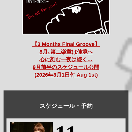
【3 Months Final Groove】
8月､第二楽章は佳境へ
心に刻む一夜は続く…
9月前半のスケジュール公開
(2026年8月1日付 Aug 1st)
スケジュール・予約