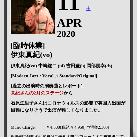
11
土
APR
2020
[臨時休業]
伊東真紀(vo)
伊東真紀(vo) 中嶋錠二 (pf) 吉田豊(b) 岡部朋幸(ds)
[Modern Jazz / Vocal ♫ Standard/Original]
[過去の出演時の演奏曲とレポート]
真紀さんの2月のステージ
から
石原江里子さんはコロナウィルスの影響で英国入出国が
困難になりそうで出演が難しくなりました。
Music Charge:
￥4,500(税込￥4,950)[学割¥2,300]
※学割ご利用のお客様はご予約の際に(フォームのご要望欄にて)