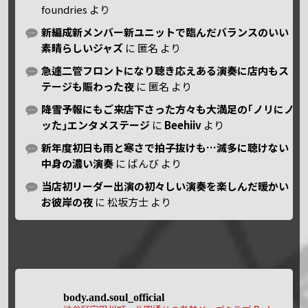
foundries
より
新編成新メンバー新ユニットで臨んだバランスのいい
素晴らしいジャズ
に
匿名
より
急遽二管フロントになり聴き応えある演奏に店内もス
テージも賑わった夜
に
匿名
より
降雪予報にもご来店下さった方々も大満足の｢ノリにノ
ッた｣エンタメステージ
に
Beehiiv
より
新年度初日も雨と寒さで拍子抜けも…滅多に聴けない
中身の濃い演奏
に
ばんび
より
当店初リーダー出演の初々しい演奏を楽しんだ暖かい
お彼岸の夜
に
松坂方士
より
body.and.soul_official