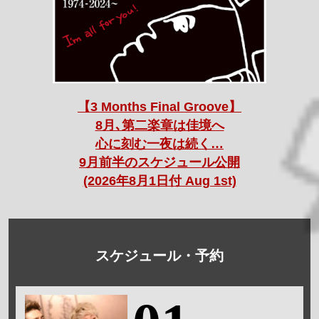
【3 Months Final Groove】
8月､第二楽章は佳境へ
心に刻む一夜は続く…
9月前半のスケジュール公開
(2026年8月1日付 Aug 1st)
スケジュール・予約