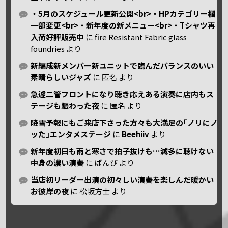
・5月のスケジュール更新公開<br>・HPカテゴリー欄
一部変更<br>・新年度の新メニュー<br>・Tシャツ再
入荷好評販売中
に
fire Resistant Fabric glass
foundries
より
新編成新メンバー新ユニットで臨んだバランスのいい
素晴らしいジャズ
に
匿名
より
急遽二管フロントになり聴き応えある演奏に店内もス
テージも賑わった夜
に
匿名
より
降雪予報にもご来店下さった方々も大満足の｢ノリにノ
ッた｣エンタメステージ
に
Beehiiv
より
新年度初日も雨と寒さで拍子抜けも…滅多に聴けない
中身の濃い演奏
に
ばんび
より
当店初リーダー出演の初々しい演奏を楽しんだ暖かい
お彼岸の夜
に
松坂方士
より