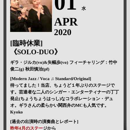
01
水
APR
2020
[臨時休業]
《SOLO-DUO》
ギラ・ジルカ(vo)&矢幅歩(vo) フィーチャリング：竹中
俊二(g) 秋田慎治(pf)
[Modern Jazz / Voca ♫ Standard/Original]
待ってました！当店、ちょうど１年ぶりのステージで
す。芸達者な二人のシンガー・エンターティナーの丁丁
発止(ちょうちょうはっし)なコラボレーション・デュ
オ。ギラさんの柔らかい関西弁のMCも人気です。
Kyoko
[過去の出演時の演奏曲とレポート]
昨年4月のステー
ジから