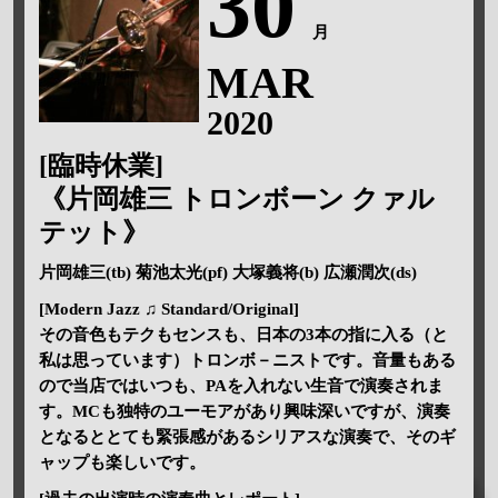
30
月
MAR
2020
[臨時休業]
《片岡雄三 トロンボーン クァル
テット》
片岡雄三(tb) 菊池太光(pf) 大塚義将(b) 広瀬潤次(ds)
[Modern Jazz ♫ Standard/Original]
その音色もテクもセンスも、日本の3本の指に入る（と
私は思っています）トロンボ－ニストです。音量もある
ので当店ではいつも、PAを入れない生音で演奏されま
す。MCも独特のユーモアがあり興味深いですが、演奏
となるととても緊張感があるシリアスな演奏で、そのギ
ャップも楽しいです。