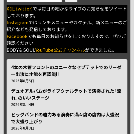
X(旧twitter)
では毎日の細かなライブのお知らせをツイート
しております。
Instagram
ではランチメニューやカクテル、新メニューのご
紹介なども発信しております。
Facebook
でも毎日のお知らせをしておりますので、ぜひご
確認ください。
BODY＆SOUL
YouTube公式チャンネル
ができました。
4本の木管フロントのユニークなセプテットでのリーダ
ー出演に才能を再認識!!
2026年8月5日
デュオアルバムがライブクァルテットで演奏された｢流
れ｣のいいステージ
2026年8月4日
ビッグバンドの迫力ある演奏に満々席の店内は大盛況
で大盛り上がり
2026年8月3日