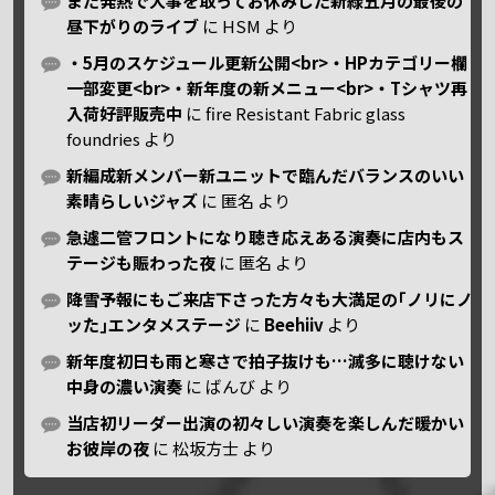
また発熱で大事を取ってお休みした新緑五月の最後の
昼下がりのライブ
に
HSM
より
・5月のスケジュール更新公開<br>・HPカテゴリー欄
一部変更<br>・新年度の新メニュー<br>・Tシャツ再
入荷好評販売中
に
fire Resistant Fabric glass
foundries
より
新編成新メンバー新ユニットで臨んだバランスのいい
素晴らしいジャズ
に
匿名
より
急遽二管フロントになり聴き応えある演奏に店内もス
テージも賑わった夜
に
匿名
より
降雪予報にもご来店下さった方々も大満足の｢ノリにノ
ッた｣エンタメステージ
に
Beehiiv
より
新年度初日も雨と寒さで拍子抜けも…滅多に聴けない
中身の濃い演奏
に
ばんび
より
当店初リーダー出演の初々しい演奏を楽しんだ暖かい
お彼岸の夜
に
松坂方士
より