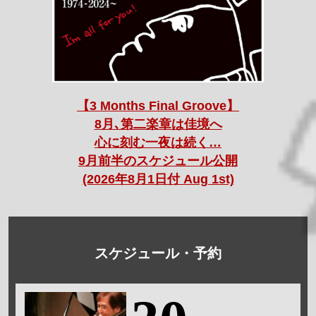
【3 Months Final Groove】
8月､第二楽章は佳境へ
心に刻む一夜は続く…
9月前半のスケジュール公開
(2026年8月1日付 Aug 1st)
スケジュール・予約