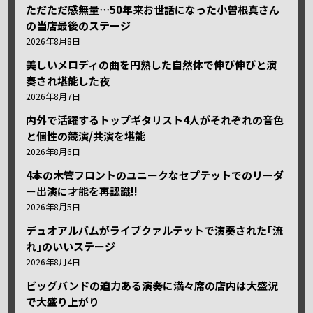
ただただ感無量⋯50年来お世話になった小曽根真さん
の当店最後のステージ
2026年8月8日
美しいメロディの曲を円熟した自然体で伸び伸びと演
奏され堪能した夜
2026年8月7日
内外で活躍するトップギタリスト4人がそれぞれの音色
と個性の競演/共演を堪能
2026年8月6日
4本の木管フロントのユニークなセプテットでのリーダ
ー出演に才能を再認識!!
2026年8月5日
デュオアルバムがライブクァルテットで演奏された｢流
れ｣のいいステージ
2026年8月4日
ビッグバンドの迫力ある演奏に満々席の店内は大盛況
で大盛り上がり