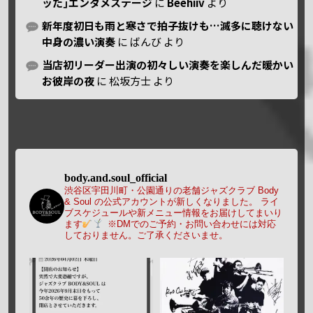
ッた｣エンタメステージ
に
Beehiiv
より
新年度初日も雨と寒さで拍子抜けも…滅多に聴けない
中身の濃い演奏
に
ばんび
より
当店初リーダー出演の初々しい演奏を楽しんだ暖かい
お彼岸の夜
に
松坂方士
より
body.and.soul_official
渋谷区宇田川町・公園通りの老舗ジャズクラブ Body
& Soul の公式アカウントが新しくなりました。
ライ
ブスケジュールや新メニュー情報をお届けしてまいり
ます
※DMでのご予約・お問い合わせには対応
しておりません。ご了承くださいませ。