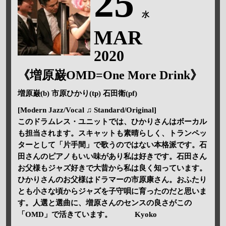
25
水
MAR
2020
《増原巌OMD=One More Drink》
増原巌(b) 市原ひかり(tp) 石田衛(pf)
[Modern Jazz/Vocal ♫ Standard/Original]
このドラムレス・ユニットでは、ひかりさんはボーカル
も担当されます。スキャットも素晴らしく、トランペッ
ターとして「片手間」で歌うのではない本格派です。石
田さんのピアノもいい味があり私は好きです。石田さん
お父様もジャズ好きで大昔から私は良く知っています。
ひかりさんのお父様はドラマーの市原康さん。おふたり
とも小さな頃からジャズを子守唄に育ったのだと思いま
す。人選と選曲に、増原さんのセンスの良さがこの
「OMD」で活きています。 Kyoko