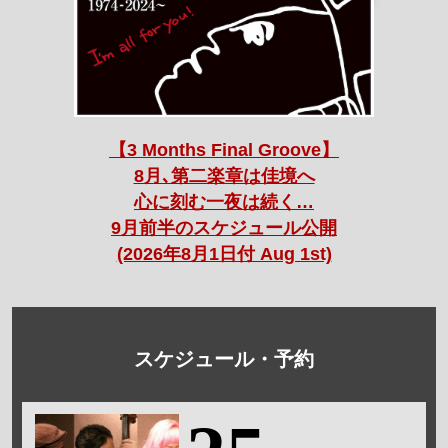
【3 Months Final Groove】
8月､第二楽章は佳境へ
心に刻む一夜は続く…
9月前半のスケジュール公開
(2026年8月1日付 Aug 1st)
スケジュール・予約