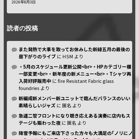
2026年8月3日
読者の投稿
また発熱で大事を取ってお休みした新緑五月の最後の
昼下がりのライブ
に
HSM
より
・5月のスケジュール更新公開<br>・HPカテゴリー欄
一部変更<br>・新年度の新メニュー<br>・Tシャツ再
入荷好評販売中
に
fire Resistant Fabric glass
foundries
より
新編成新メンバー新ユニットで臨んだバランスのいい
素晴らしいジャズ
に
匿名
より
急遽二管フロントになり聴き応えある演奏に店内もス
テージも賑わった夜
に
匿名
より
降雪予報にもご来店下さった方々も大満足の｢ノリにノ