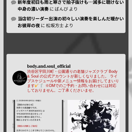
新年度初日も雨と寒さで拍子抜けも…滅多に聴けない
中身の濃い演奏
に
ばんび
より
当店初リーダー出演の初々しい演奏を楽しんだ暖かい
お彼岸の夜
に
松坂方士
より
body.and.soul_official
渋谷区宇田川町・公園通りの老舗ジャズクラブ Body
& Soul の公式アカウントが新しくなりました。
ライ
ブスケジュールや新メニュー情報をお届けしてまいり
ます
※DMでのご予約・お問い合わせには対応
しておりません。ご了承くださいませ。