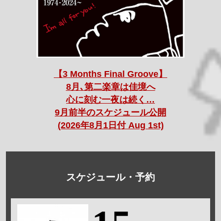
【3 Months Final Groove】
8月､第二楽章は佳境へ
心に刻む一夜は続く…
9月前半のスケジュール公開
(2026年8月1日付 Aug 1st)
スケジュール・予約