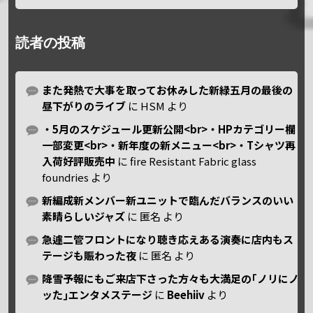
読者の投稿
また発熱で大事を取ってお休みした新緑五月の最後の
昼下がりのライブ
に
HSM
より
・5月のスケジュール更新公開<br>・HPカテゴリー欄
一部変更<br>・新年度の新メニュー<br>・Tシャツ再
入荷好評販売中
に
fire Resistant Fabric glass
foundries
より
新編成新メンバー新ユニットで臨んだバランスのいい
素晴らしいジャズ
に
匿名
より
急遽二管フロントになり聴き応えある演奏に店内もス
テージも賑わった夜
に
匿名
より
降雪予報にもご来店下さった方々も大満足の｢ノリにノ
ッた｣エンタメステージ
に
Beehiiv
より