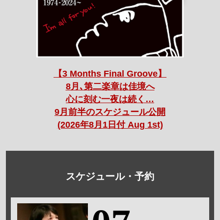
【3 Months Final Groove】
8月､第二楽章は佳境へ
心に刻む一夜は続く…
9月前半のスケジュール公開
(2026年8月1日付 Aug 1st)
スケジュール・予約