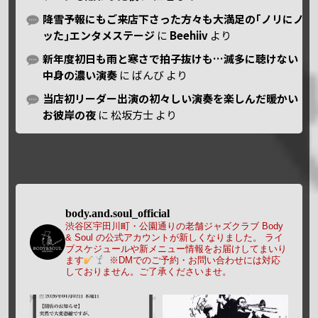
降雪予報にもご来店下さった方々も大満足の｢ノリにノ
ッた｣エンタメステージ
に
Beehiiv
より
新年度初日も雨と寒さで拍子抜けも…滅多に聴けない
中身の濃い演奏
に
ばんび
より
当店初リーダー出演の初々しい演奏を楽しんだ暖かい
お彼岸の夜
に
松坂方士
より
body.and.soul_official
渋谷区宇田川町・公園通りの老舗ジャズクラブ Body
& Soul の公式アカウントが新しくなりました。
ライ
ブスケジュールや新メニュー情報をお届けしてまいり
ます
※DMでのご予約・お問い合わせには対応
しておりません。ご了承くださいませ。