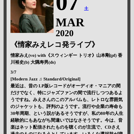
07
土
MAR
2020
《情家みえレコ発ライブ》
情家みえ(vo) with《スウィンギー トリオ》山本剛(pf) 香
川裕史(b) 大隅寿男(ds)
3/7
[Modern Jazz ♫ Standard/Original]
最近は、昔の LP版レコードがオーディオ・マニアの間
だけでなく、特にジャズファンの間で流行しつつあるよ
うですね。みえさんのこのアルバムも、レトロな雰囲気
のジャケットも、評判のようです。流行や企業の寿命も
30年周期、という説があるそうですが、私の80年の人生
経験的にもあながち間違いではなさそうです。今は、音
楽はネット配信されたものを聴くのが主流で、CDさえ
過去のものになろうとしています。いろんな選択肢が増