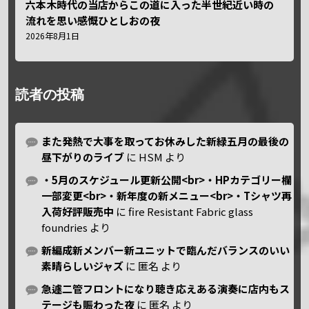
六本木時代の当店からこの道に入った半世紀近い時の
流れを思い感慨ひとしおの夜
2026年8月1日
読者の投稿
また発熱で大事を取ってお休みした新緑五月の最後の
昼下がりのライブ
に
HSM
より
・5月のスケジュール更新公開<br>・HPカテゴリー欄
一部変更<br>・新年度の新メニュー<br>・Tシャツ再
入荷好評販売中
に
fire Resistant Fabric glass
foundries
より
新編成新メンバー新ユニットで臨んだバランスのいい
素晴らしいジャズ
に
匿名
より
急遽二管フロントになり聴き応えある演奏に店内もス
テージも賑わった夜
に
匿名
より