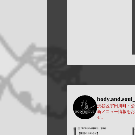
body.and.soul_
渋谷区宇田川町・公園
新メニュー情報をお
せ。