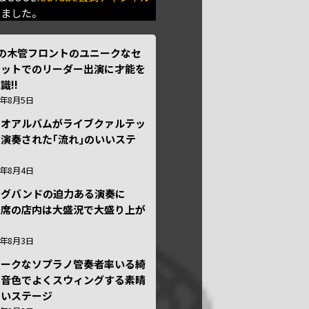
きました。
本の木管フロントのユニークなセ
テットでのリーダー出演に才能を
識!!
6年8月5日
ュオアルバムがライブクァルテッ
演奏された｢流れ｣のいいステ
ジ
6年8月4日
ッグバンドの迫力ある演奏に
々席の店内は大盛況で大盛り上が
6年8月3日
ニークなソプラノ管奏者率いる綺
な音色でよくスウィングする素晴
しいステージ