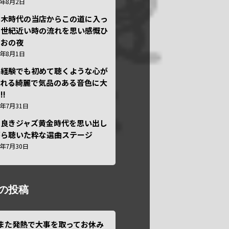
6年8月2日
本木時代の当店からこの道に入っ
半世紀近い時の流れを思い感慨ひ
しおの夜
6年8月1日
い経験でも初めて聴くような心が
われる綺麗で気品のある音色に大
!!
6年7月31日
き良きジャズ黄金時代を思い出し
がら聴いた粋な選曲ステージ
6年7月30日
の投稿
また発熱で大事を取ってお休み