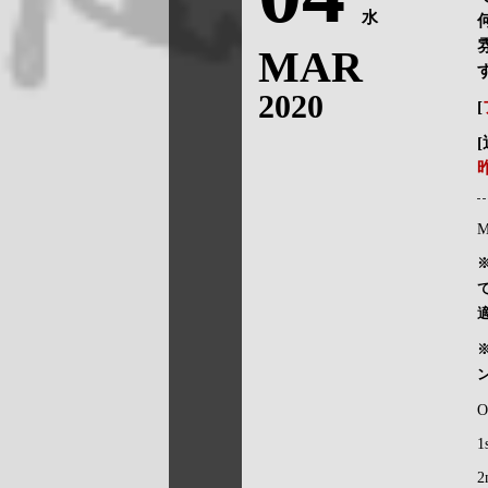
水
MAR
2020
[
M
O
1
2