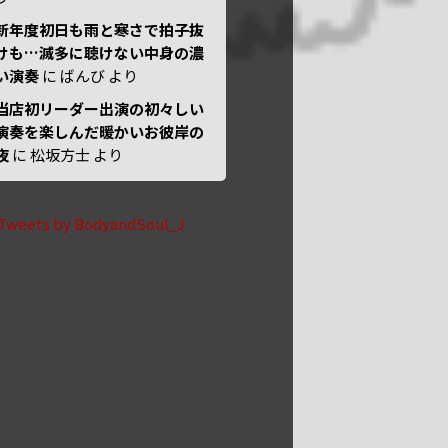
新年度初日も雨と寒さで拍子抜
けも…滅多に聴けない中身の濃
い演奏
に
ばんび
より
当店初リーダー出演の初々しい
演奏を楽しんだ暖かいお彼岸の
夜
に
松坂方士
より
Tweets by BodyandSoul_J