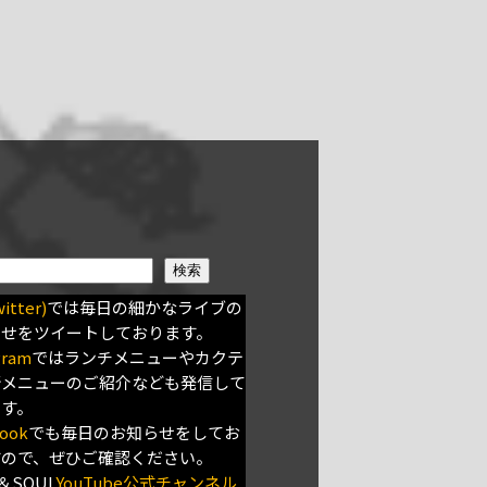
検索
itter)
では毎日の細かなライブの
らせをツイートしております。
gram
ではランチメニューやカクテ
新メニューのご紹介なども発信して
ます。
ook
でも毎日のお知らせをしてお
すので、ぜひご確認ください。
＆SOUL
YouTube公式チャンネル