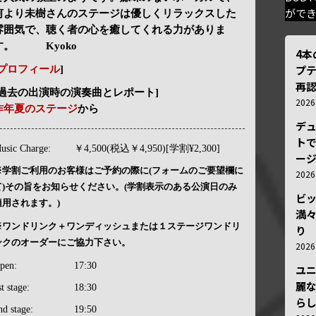
がで
何より未樹さんのステージは優しくリラックスした
雰囲気で、聴く者の心を癒してくれる力がありま
す。 Kyoko
4
プ
プロフィール
]
再認
[過去の出演時の演奏曲とレポート]
202
昨年夏のステージ
から
デ
トで
usic Charge:
￥4,500(税込￥4,950)[学割¥2,300]
ー
※学割ご利用のお客様はご予約の際に(フォームのご要望欄に
202
て)その旨をお知らせください。(学割表示のある公演日のみ
ビ
適用されます。)
満
※ワンドリンク＋ワンディッシュまたは１ステージワンドリ
り
ンクのオーダーにご協力下さい。
202
pen:
17:30
ユ
麗
st stage:
18:30
ら
nd stage:
19:50