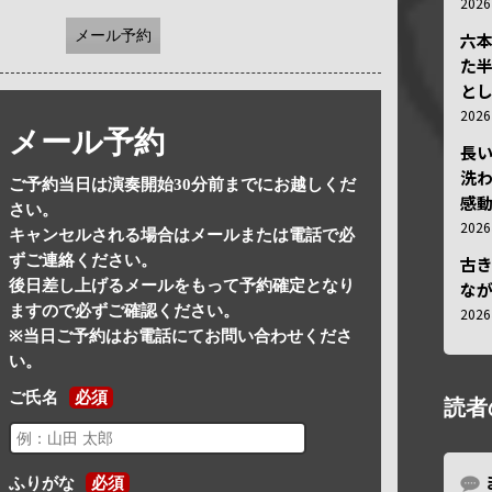
202
メール予約
六
た
と
202
メール予約
長
洗
ご予約当日は演奏開始30分前までにお越しくだ
感動
さい。
202
キャンセルされる場合はメールまたは電話で必
ずご連絡ください。
古
後日差し上げるメールをもって予約確定となり
な
ますので必ずご確認ください。
202
※当日ご予約はお電話にてお問い合わせくださ
い。
ご氏名
必須
読者
ふりがな
必須