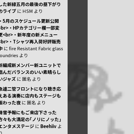
した新緑五月の最後の昼下がり
のライブ
に
HSM
より
・5月のスケジュール更新公開
<br>・HPカテゴリー欄一部変
更<br>・新年度の新メニュー
<br>・Tシャツ再入荷好評販売
中
に
fire Resistant Fabric glass
foundries
より
新編成新メンバー新ユニットで
臨んだバランスのいい素晴らし
いジャズ
に
匿名
より
急遽二管フロントになり聴き応
えある演奏に店内もステージも
賑わった夜
に
匿名
より
降雪予報にもご来店下さった
方々も大満足の｢ノリにノッた｣
エンタメステージ
に
Beehiiv
よ
り