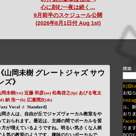
心に刻む一夜は続く…
9月前半のスケジュール公開
(2026年8月1日付 Aug 1st)
検索
《山岡未樹 グレートジャズ サウ
ンズ》
X(旧tw
お知
山岡未樹(vo) 近藤 和彦(as) 松島啓之(tp) あびる竜太
Insta
pf) 納 浩一(b) 広瀬潤次(ds)
ル、
Jazz Vocal ♬ Standard]
おり
山岡さんは、自由が丘でジャズヴォーカル教室をや
Faceb
っておられます。最近は、主婦の間でボーカルを習
りま
う方が増えているようですね。明るい気さくな人柄
BODY
で人気の教室のようです。嫌味のないボーカルで、