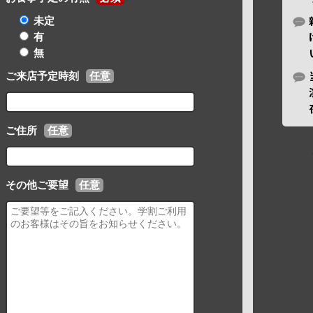
未定
有
無
ご来店予定時刻
任意
ご住所
任意
その他ご要望
任意