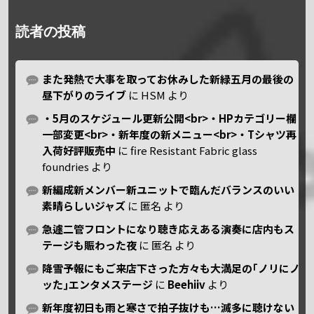
読者の投稿
また発熱で大事を取ってお休みした新緑五月の最後の
昼下がりのライブ
に
HSM
より
・5月のスケジュール更新公開<br>・HPカテゴリー欄
一部変更<br>・新年度の新メニュー<br>・Tシャツ再
入荷好評販売中
に
fire Resistant Fabric glass
foundries
より
新編成新メンバー新ユニットで臨んだバランスのいい
素晴らしいジャズ
に
匿名
より
急遽二管フロントになり聴き応えある演奏に店内もス
テージも賑わった夜
に
匿名
より
降雪予報にもご来店下さった方々も大満足の｢ノリにノ
ッた｣エンタメステージ
に
Beehiiv
より
新年度初日も雨と寒さで拍子抜けも…滅多に聴けない