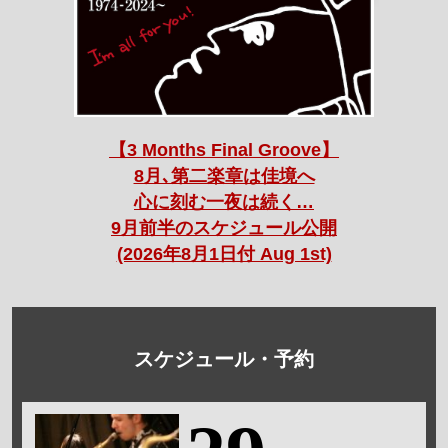
【3 Months Final Groove】
8月､第二楽章は佳境へ
心に刻む一夜は続く…
9月前半のスケジュール公開
(2026年8月1日付 Aug 1st)
スケジュール・予約