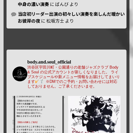
中身の濃い演奏
に
ばんび
より
当店初リーダー出演の初々しい演奏を楽しんだ暖かい
お彼岸の夜
に
松坂方士
より
body.and.soul_official
渋谷区宇田川町・公園通りの老舗ジャズクラブ Body
& Soul の公式アカウントが新しくなりました。
ライ
ブスケジュールや新メニュー情報をお届けしてまいり
ます
※DMでのご予約・お問い合わせには対応
しておりません。ご了承くださいませ。