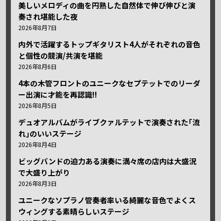
美しいメロディの曲を円熟した自然体で伸び伸びと演
奏され堪能した夜
2026年8月7日
内外で活躍するトップギタリスト4人がそれぞれの音色
と個性の競演/共演を堪能
2026年8月6日
4本の木管フロントのユニークなセプテットでのリーダ
ー出演に才能を再認識!!
2026年8月5日
デュオアルバムがライブクァルテットで演奏された｢流
れ｣のいいステージ
2026年8月4日
ビッグバンドの迫力ある演奏に満々席の店内は大盛況
で大盛り上がり
2026年8月3日
ユニークなソプラノ管奏者率いる綺麗な音色でよくス
ウィングする素晴らしいステージ