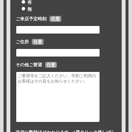
有
無
ご来店予定時刻
任意
ご住所
任意
その他ご要望
任意