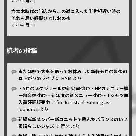
2026年8月2日
六本木時代の当店からこの道に入った半世紀近い時の
流れを思い感慨ひとしおの夜
2026年8月1日
読者の投稿
また発熱で大事を取ってお休みした新緑五月の最後の
昼下がりのライブ
に
HSM
より
・5月のスケジュール更新公開<br>・HPカテゴリー欄
一部変更<br>・新年度の新メニュー<br>・Tシャツ再
入荷好評販売中
に
fire Resistant Fabric glass
foundries
より
新編成新メンバー新ユニットで臨んだバランスのいい
素晴らしいジャズ
に
匿名
より