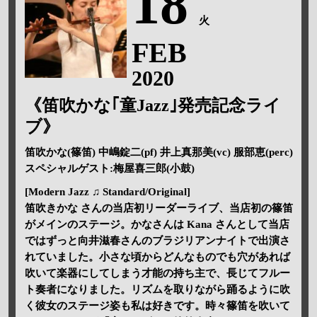
18
火
FEB
2020
《笛吹かな｢童Jazz｣発売記念ライ
ブ》
笛吹かな(篠笛) 中嶋錠二(pf) 井上真那美(vc) 服部恵(perc)
スペシャルゲスト:梅屋喜三郎(小鼓)
[Modern Jazz ♫ Standard/Original]
笛吹きかな さんの当店初リーダーライブ、当店初の篠笛
がメインのステージ。かなさんは Kana さんとして当店
ではずっと向井滋春さんのブラジリアンナイトで出演さ
れていました。小さな頃からどんなものでも穴があれば
吹いて楽器にしてしまう才能の持ち主で、長じてフルー
ト奏者になりました。リズムを取りながら踊るように吹
く彼女のステージ姿も私は好きです。時々篠笛を吹いて