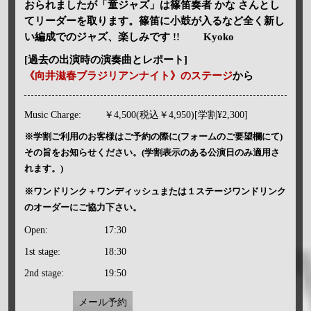
おられましたが「童ジャズ」は篠笛奏者 かな さんとし
てリーダーを取ります。篠笛に小鼓が入るなど全く新し
い編成でのジャズ、楽しみです !! Kyoko
[過去の出演時の演奏曲とレポート]
《向井滋春ブラジリアンナイト》のステージ
から
Music Charge:
￥4,500(税込￥4,950)[学割¥2,300]
※学割ご利用のお客様はご予約の際に(フォームのご要望欄にて)
その旨をお知らせください。(学割表示のある公演日のみ適用さ
れます。)
※ワンドリンク＋ワンディッシュまたは１ステージワンドリンク
のオーダーにご協力下さい。
Open:
17:30
1st stage:
18:30
2nd stage:
19:50
メール予約