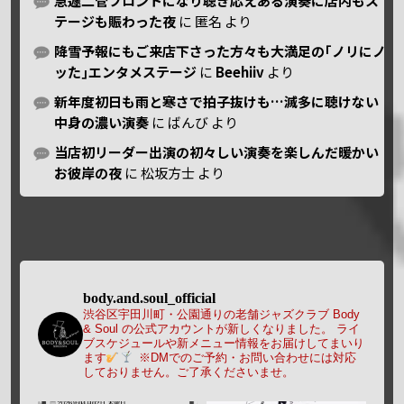
急遽二管フロントになり聴き応えある演奏に店内もス
テージも賑わった夜
に
匿名
より
降雪予報にもご来店下さった方々も大満足の｢ノリにノ
ッた｣エンタメステージ
に
Beehiiv
より
新年度初日も雨と寒さで拍子抜けも…滅多に聴けない
中身の濃い演奏
に
ばんび
より
当店初リーダー出演の初々しい演奏を楽しんだ暖かい
お彼岸の夜
に
松坂方士
より
body.and.soul_official
渋谷区宇田川町・公園通りの老舗ジャズクラブ Body
& Soul の公式アカウントが新しくなりました。
ライ
ブスケジュールや新メニュー情報をお届けしてまいり
ます
※DMでのご予約・お問い合わせには対応
しておりません。ご了承くださいませ。