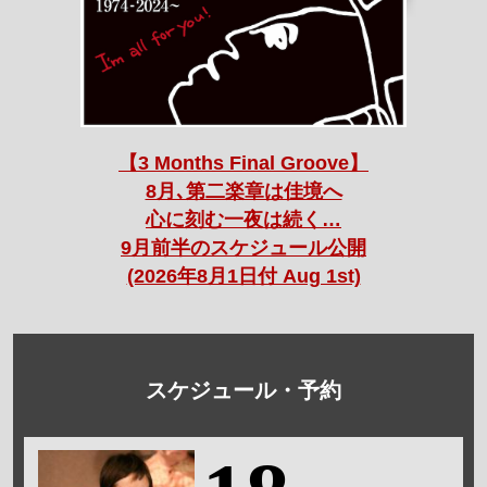
【3 Months Final Groove】
8月､第二楽章は佳境へ
心に刻む一夜は続く…
9月前半のスケジュール公開
(2026年8月1日付 Aug 1st)
スケジュール・予約