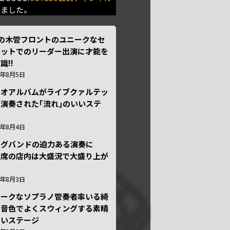
きました。
本の木管フロントのユニークなセ
テットでのリーダー出演に才能を
識!!
6年8月5日
ュオアルバムがライブクァルテッ
演奏された｢流れ｣のいいステ
ジ
6年8月4日
ッグバンドの迫力ある演奏に
々席の店内は大盛況で大盛り上が
6年8月3日
ニークなソプラノ管奏者率いる綺
な音色でよくスウィングする素晴
しいステージ