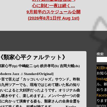
心に刻む一夜は続く…
9月前半のスケジュール公開
(2026年8月1日付 Aug 1st)
検索
《類家心平クァルテット》
家心平(tp) 中嶋錠二 (pf) 鉄井孝司(b) 吉岡大輔(ds)
X(旧tw
お知
Modern Jazz ♫ Standard/Original]
Insta
一言で言えば「カッコいいジャズ」サウンド。昨秋
ル、
の九州ツアーでも、現地ではじめて聴いた私の知り
おり
合いによると大好評だったようです。オリジナル曲
Faceb
も聴きやすく、楽しめますよ。メンバーが一つの音
りま
楽に向かって演奏する姿も、類家さんの全身全霊を
BODY
かけて吹く姿も、好感が持てます。 Kyoko