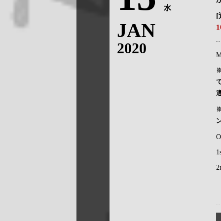
水
JAN
2020
M
O
1
2