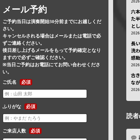
202
メール予約
六
た
ご予約当日は演奏開始30分前までにお越しくだ
と
さい。
202
キャンセルされる場合はメールまたは電話で必
長
ずご連絡ください。
洗
後日差し上げるメールをもって予約確定となり
感動
ますので必ずご確認ください。
202
※当日ご予約はお電話にてお問い合わせくださ
い。
古
な
ご氏名
必須
202
ふりがな
必須
読者
ご来店人数
必須