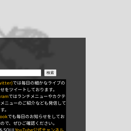
検索
itter)
では毎日の細かなライブの
らせをツイートしております。
gram
ではランチメニューやカクテ
新メニューのご紹介なども発信して
ます。
ook
でも毎日のお知らせをしてお
すので、ぜひご確認ください。
＆SOUL
YouTube公式チャンネル