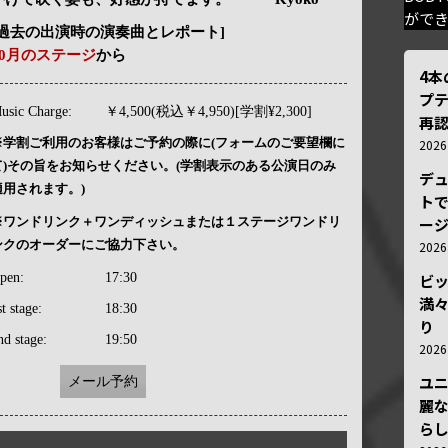
がで
[過去の出演時の演奏曲とレポート]
10月のステージ
から
4
プ
usic Charge:
￥4,500(税込￥4,950)[学割¥2,300]
再認
※学割ご利用のお客様はご予約の際に(フォームのご要望欄に
202
て)その旨をお知らせください。(学割表示のある公演日のみ
デ
適用されます。)
トで
※ワンドリンク＋ワンディッシュまたは１ステージワンドリ
ー
ンクのオーダーにご協力下さい。
202
pen:
17:30
ビ
満
st stage:
18:30
り
nd stage:
19:50
202
ユ
メール予約
麗
ら