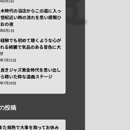
6年8月2日
本木時代の当店からこの道に入っ
半世紀近い時の流れを思い感慨ひ
しおの夜
6年8月1日
い経験でも初めて聴くような心が
われる綺麗で気品のある音色に大
!!
6年7月31日
き良きジャズ黄金時代を思い出し
がら聴いた粋な選曲ステージ
6年7月30日
の投稿
また発熱で大事を取ってお休み