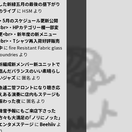
した新緑五月の最後の昼下がり
のライブ
に
HSM
より
・5月のスケジュール更新公開
<br>・HPカテゴリー欄一部変
更<br>・新年度の新メニュー
<br>・Tシャツ再入荷好評販売
中
に
fire Resistant Fabric glass
foundries
より
新編成新メンバー新ユニットで
臨んだバランスのいい素晴らし
いジャズ
に
匿名
より
急遽二管フロントになり聴き応
えある演奏に店内もステージも
賑わった夜
に
匿名
より
降雪予報にもご来店下さった
方々も大満足の｢ノリにノッた｣
エンタメステージ
に
Beehiiv
よ
り