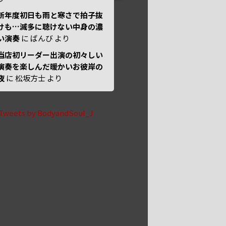
新年度初日も雨と寒さで拍子抜
けも…滅多に聴けない中身の濃
い演奏
に
ばんび
より
当店初リーダー出演の初々しい
演奏を楽しんだ暖かいお彼岸の
夜
に
松坂方士
より
Tweets by BodyandSoul_J