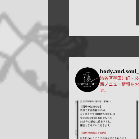
body.and.soul_
渋谷区宇田川町・公園
新メニュー情報をお
せ。