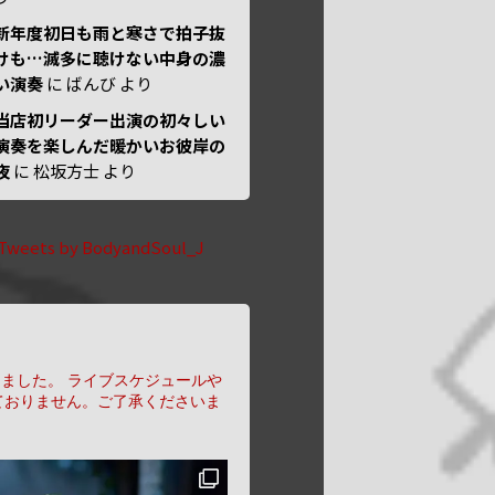
新年度初日も雨と寒さで拍子抜
けも…滅多に聴けない中身の濃
い演奏
に
ばんび
より
当店初リーダー出演の初々しい
演奏を楽しんだ暖かいお彼岸の
夜
に
松坂方士
より
Tweets by BodyandSoul_J
りました。
ライブスケジュールや
ておりません。ご了承くださいま