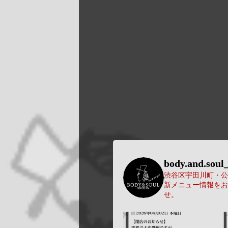
body.and.soul_
渋谷区宇田川町・公園
新メニュー情報をお
せ。