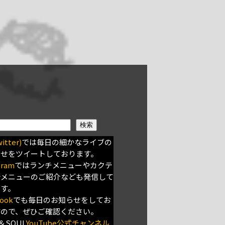
検索
itter)
では毎日の細かなライブの
らせをツイートしております。
gram
ではランチメニューやカクテ
新メニューのご紹介なども発信して
ます。
ook
でも毎日のお知らせをしてお
すので、ぜひご確認ください。
＆SOUL
YouTube公式チャンネル