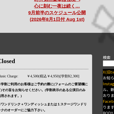
心に刻む一夜は続く…
9月前半のスケジュール公開
(2026年8月1日付 Aug 1st)
検索
Closed
X(旧tw
usic Charge:
￥4,500(税込￥4,950)[学割¥2,300]
お知
Insta
※学割ご利用のお客様はご予約の際に(フォームのご要望欄に
ル、
て)その旨をお知らせください。(学割表示のある公演日のみ
おり
適用されます。)
Faceb
※ワンドリンク＋ワンディッシュまたは１ステージワンドリ
りま
ンクのオーダーにご協力下さい。
BODY