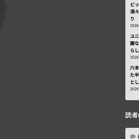
ビ
満
り
202
ユ
麗
ら
202
六
た
と
202
読者