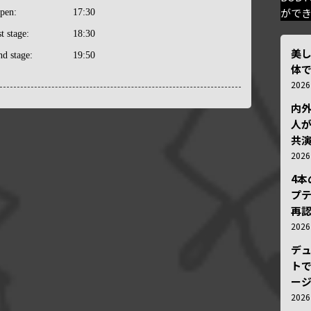
がで
pen:
17:30
st stage:
18:30
美
nd stage:
19:50
体
202
内
人が
共
202
4
プ
再認
202
デ
トで
ー
202