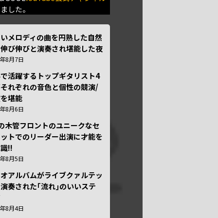
きました。
しいメロディの曲を円熟した自然
で伸び伸びと演奏され堪能した夜
6年8月7日
外で活躍するトップギタリスト4
それぞれの音色と個性の競演/
演を堪能
6年8月6日
本の木管フロントのユニークなセ
テットでのリーダー出演に才能を
識!!
6年8月5日
ュオアルバムがライブクァルテッ
演奏された｢流れ｣のいいステ
ジ
6年8月4日