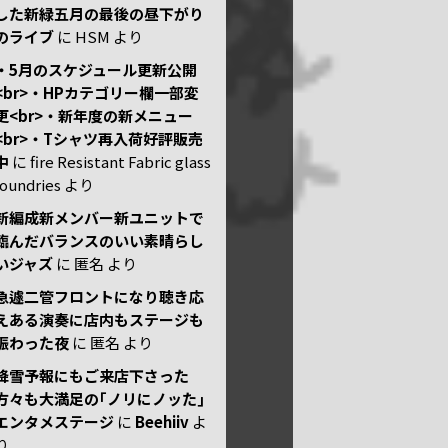
した新緑五月の最後の昼下がり
のライブ
に
HSM
より
・5月のスケジュール更新公開
<br>・HPカテゴリー欄一部変
更<br>・新年度の新メニュー
<br>・Tシャツ再入荷好評販売
中
に
fire Resistant Fabric glass
foundries
より
新編成新メンバー新ユニットで
臨んだバランスのいい素晴らし
いジャズ
に
匿名
より
急遽二管フロントになり聴き応
えある演奏に店内もステージも
賑わった夜
に
匿名
より
降雪予報にもご来店下さった
方々も大満足の｢ノリにノッた｣
エンタメステージ
に
Beehiiv
よ
り