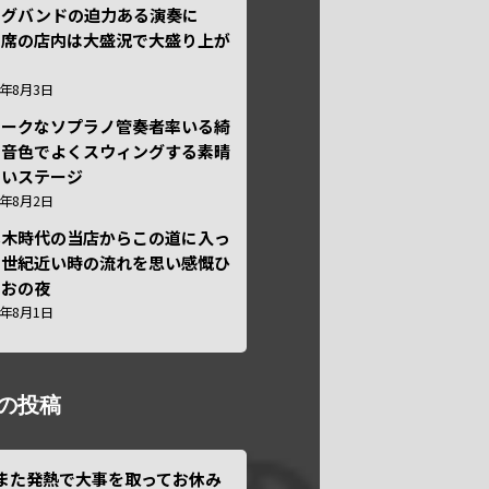
ッグバンドの迫力ある演奏に
々席の店内は大盛況で大盛り上が
6年8月3日
ニークなソプラノ管奏者率いる綺
な音色でよくスウィングする素晴
しいステージ
6年8月2日
本木時代の当店からこの道に入っ
半世紀近い時の流れを思い感慨ひ
しおの夜
6年8月1日
の投稿
また発熱で大事を取ってお休み