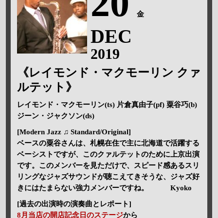
20
金
DEC
2019
《レイモンド・マクモーリン クァ
ルテット》
レイモンド・マクモーリン(ts) 片倉真由子(pf) 粟谷巧(b)
ジーン・ジャクソン(ds)
[Modern Jazz ♫ Standard/Original]
ベースの粟谷さんは、札幌在住で主に北海道で活躍する
ベーシストですが、このクァルテットのために上京出演
です。このメンバーを見ただけで、スピード感あるスリ
リングなジャズサウンドが聴こえてきそうな、ジャズ好
きにはたまらない強力メンバーですね。 Kyoko
[過去の出演時の演奏曲とレポート]
8月当店の開店記念日のステージ
から