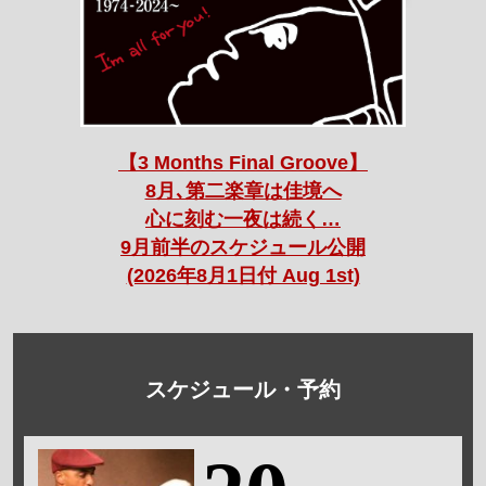
【3 Months Final Groove】
8月､第二楽章は佳境へ
心に刻む一夜は続く…
9月前半のスケジュール公開
(2026年8月1日付 Aug 1st)
スケジュール・予約