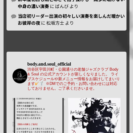
中身の濃い演奏
に
ばんび
より
当店初リーダー出演の初々しい演奏を楽しんだ暖かい
お彼岸の夜
に
松坂方士
より
body.and.soul_official
渋谷区宇田川町・公園通りの老舗ジャズクラブ Body
& Soul の公式アカウントが新しくなりました。
ライ
ブスケジュールや新メニュー情報をお届けしてまいり
ます
※DMでのご予約・お問い合わせには対応
しておりません。ご了承くださいませ。