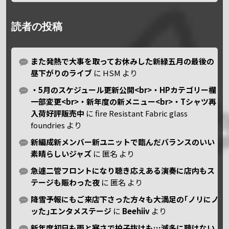
読者の投稿
また発熱で大事を取ってお休みした新緑五月の最後の
昼下がりのライブ
に
HSM
より
・5月のスケジュール更新公開<br>・HPカテゴリー欄
一部変更<br>・新年度の新メニュー<br>・Tシャツ再
入荷好評販売中
に
fire Resistant Fabric glass
foundries
より
新編成新メンバー新ユニットで臨んだバランスのいい
素晴らしいジャズ
に
匿名
より
急遽二管フロントになり聴き応えある演奏に店内もス
テージも賑わった夜
に
匿名
より
降雪予報にもご来店下さった方々も大満足の｢ノリにノ
ッた｣エンタメステージ
に
Beehiiv
より
新年度初日も雨と寒さで拍子抜けも…滅多に聴けない