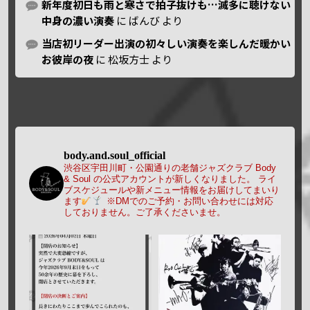
新年度初日も雨と寒さで拍子抜けも…滅多に聴けない
中身の濃い演奏
に
ばんび
より
当店初リーダー出演の初々しい演奏を楽しんだ暖かい
お彼岸の夜
に
松坂方士
より
body.and.soul_official
渋谷区宇田川町・公園通りの老舗ジャズクラブ Body
& Soul の公式アカウントが新しくなりました。
ライ
ブスケジュールや新メニュー情報をお届けしてまいり
ます
※DMでのご予約・お問い合わせには対応
しておりません。ご了承くださいませ。