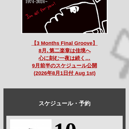
【3 Months Final Groove】
8月､第二楽章は佳境へ
心に刻む一夜は続く…
9月前半のスケジュール公開
(2026年8月1日付 Aug 1st)
スケジュール・予約