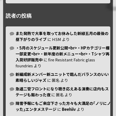
読者の投稿
また発熱で大事を取ってお休みした新緑五月の最後の
昼下がりのライブ
に
HSM
より
・5月のスケジュール更新公開<br>・HPカテゴリー欄
一部変更<br>・新年度の新メニュー<br>・Tシャツ再
入荷好評販売中
に
fire Resistant Fabric glass
foundries
より
新編成新メンバー新ユニットで臨んだバランスのいい
素晴らしいジャズ
に
匿名
より
急遽二管フロントになり聴き応えある演奏に店内もス
テージも賑わった夜
に
匿名
より
降雪予報にもご来店下さった方々も大満足の｢ノリにノ
ッた｣エンタメステージ
に
Beehiiv
より