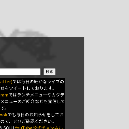
検索
itter)
では毎日の細かなライブの
らせをツイートしております。
gram
ではランチメニューやカクテ
新メニューのご紹介なども発信して
ます。
ook
でも毎日のお知らせをしてお
すので、ぜひご確認ください。
＆SOUL
YouTube公式チャンネル