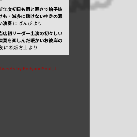
新年度初日も雨と寒さで拍子抜
けも…滅多に聴けない中身の濃
い演奏
に
ばんび
より
当店初リーダー出演の初々しい
演奏を楽しんだ暖かいお彼岸の
夜
に
松坂方士
より
Tweets by BodyandSoul_J