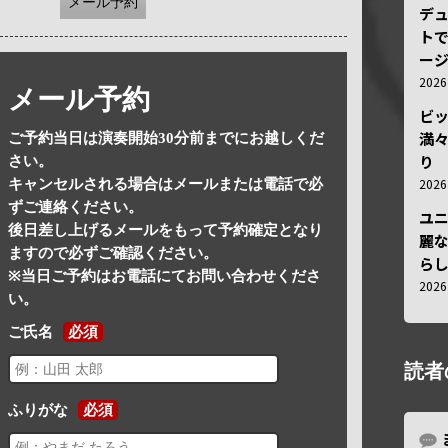
メール予約
デ
トで
ー
202
メール予約
ビ
満
ご予約当日は演奏開始30分前までにお越しくだ
り
さい。
202
キャンセルされる場合はメールまたは電話で必
ずご連絡ください。
ユ
後日差し上げるメールをもって予約確定となり
麗
ますので必ずご確認ください。
ら
※当日ご予約はお電話にてお問い合わせくださ
202
い。
ご氏名
必須
読者
ふりがな
必須