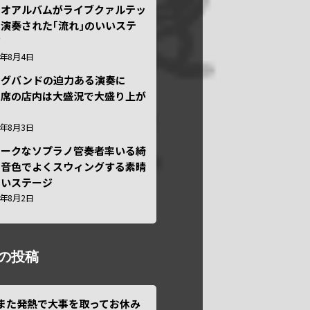
ュオアルバムがライブクァルテッ
演奏された｢流れ｣のいいステ
ジ
6年8月4日
ッグバンドの迫力ある演奏に
々席の店内は大盛況で大盛り上が
6年8月3日
ニークなソプラノ管奏者率いる綺
な音色でよくスウィングする素晴
しいステージ
6年8月2日
の投稿
また発熱で大事を取ってお休み