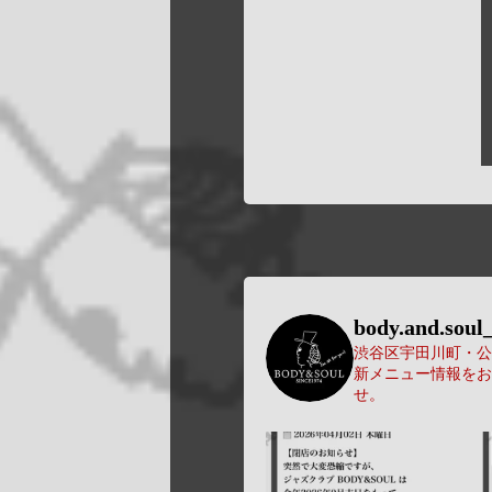
body.and.soul_
渋谷区宇田川町・公園
新メニュー情報をお
せ。