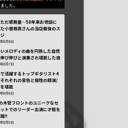
きました。
ただ感無量⋯50年来お世話に
った小曽根真さんの当店最後のス
ージ
6年8月8日
しいメロディの曲を円熟した自然
で伸び伸びと演奏され堪能した夜
6年8月7日
外で活躍するトップギタリスト4
それぞれの音色と個性の競演/
演を堪能
6年8月6日
本の木管フロントのユニークなセ
テットでのリーダー出演に才能を
識!!
6年8月5日