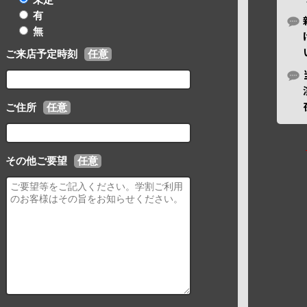
有
無
ご来店予定時刻
任意
ご住所
任意
その他ご要望
任意