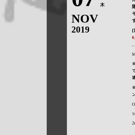
木
NOV
2019
M
O
1
2