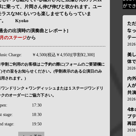
がで
隊に乗って、片岡さん伸び伸びと吹かれます。ユー
モラスなMCもいつも楽しませてもらっていま
す。 Kyoko
ただ
な
[過去の出演時の演奏曲とレポート]
テ
6月のステージ
から
202
美
usic Charge:
￥4,500(税込￥4,950)[学割¥2,300]
体
※学割ご利用のお客様はご予約の際に(フォームのご要望欄に
202
て)その旨をお知らせください。(学割表示のある公演日のみ
内
適用されます。)
人が
※ワンドリンク＋ワンディッシュまたは１ステージワンドリ
共
ンクのオーダーにご協力下さい。
202
pen:
17:30
4
st stage:
18:30
プ
再認
nd stage:
19:50
202