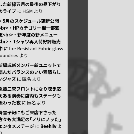
した新緑五月の最後の昼下がり
のライブ
に
HSM
より
・5月のスケジュール更新公開
<br>・HPカテゴリー欄一部変
更<br>・新年度の新メニュー
<br>・Tシャツ再入荷好評販売
中
に
fire Resistant Fabric glass
foundries
より
新編成新メンバー新ユニットで
臨んだバランスのいい素晴らし
いジャズ
に
匿名
より
急遽二管フロントになり聴き応
えある演奏に店内もステージも
賑わった夜
に
匿名
より
降雪予報にもご来店下さった
方々も大満足の｢ノリにノッた｣
エンタメステージ
に
Beehiiv
よ
り