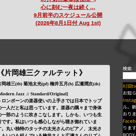
心に刻む一夜は続く…
9月前半のスケジュール公開
(2026年8月1日付 Aug 1st)
検索
《片岡雄三クァルテット》
岡雄三(tb) 菊池太光(pf) 楠井五月(b) 広瀬潤次(ds)
X(旧tw
お知
Modern Jazz ♫ Standard/Original]
Insta
トロンボーンの楽器使いの上手さでは日本でトップ
ル、
の一人だと私は思っています。楽器の隅々まで身体
おり
の一部のように吹きこなします。しかも、いつも生
Faceb
音です。私はいつも感心しながら聴き惚れていま
りま
す。丸い独特のタッチの太光さんのピアノ、太光さ
BODY
んもいつも組んでいる楠井さんと広瀬さんのリズム