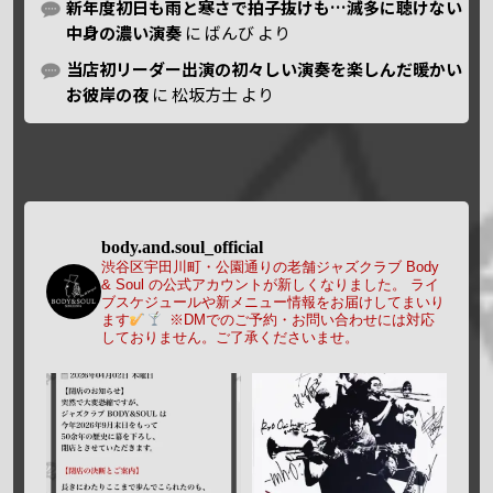
新年度初日も雨と寒さで拍子抜けも…滅多に聴けない
中身の濃い演奏
に
ばんび
より
当店初リーダー出演の初々しい演奏を楽しんだ暖かい
お彼岸の夜
に
松坂方士
より
body.and.soul_official
渋谷区宇田川町・公園通りの老舗ジャズクラブ Body
& Soul の公式アカウントが新しくなりました。
ライ
ブスケジュールや新メニュー情報をお届けしてまいり
ます
※DMでのご予約・お問い合わせには対応
しておりません。ご了承くださいませ。