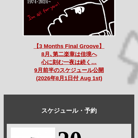
【3 Months Final Groove】
8月､第二楽章は佳境へ
心に刻む一夜は続く…
9月前半のスケジュール公開
(2026年8月1日付 Aug 1st)
スケジュール・予約