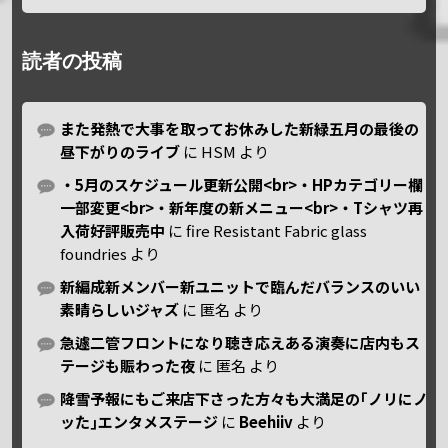
読者の投稿
また発熱で大事を取ってお休みした新緑五月の最後の
昼下がりのライブ
に
HSM
より
・5月のスケジュール更新公開<br>・HPカテゴリー欄
一部変更<br>・新年度の新メニュー<br>・Tシャツ再
入荷好評販売中
に
fire Resistant Fabric glass
foundries
より
新編成新メンバー新ユニットで臨んだバランスのいい
素晴らしいジャズ
に
匿名
より
急遽二管フロントになり聴き応えある演奏に店内もス
テージも賑わった夜
に
匿名
より
降雪予報にもご来店下さった方々も大満足の｢ノリにノ
ッた｣エンタメステージ
に
Beehiiv
より