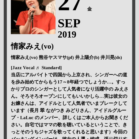
27
金
SEP
2019
情家みえ(vo)
情家みえ(vo) 熊谷ヤスマサ(pf) 井上陽介(b) 井川晃(ds)
[Jazz Vocal ♬ Standard]
当店にアルバイトで四国から上京され、シンガーへの道
を歩み始めてからもう17～8年経つでしょうか…。すっ
かりプロのシンガーとして人気者になり活躍中の みえさ
ん。そろそろオープンにしてもいいかしら…実は彼女の
お嬢さんは、アイドルとして人気者でいまブレークして
います（長月 翠 ながつき みどりさん、アイドルグルー
プ・LaLuc のメンバー、詳しくはご本人からお聞きくだ
さい。自宅ではママの歌を聴いているということで、き
っとそのうちジャズを歌ってくれると思います）今回の
バッキングメンバーは、彼女の人選・編成。張り切りす