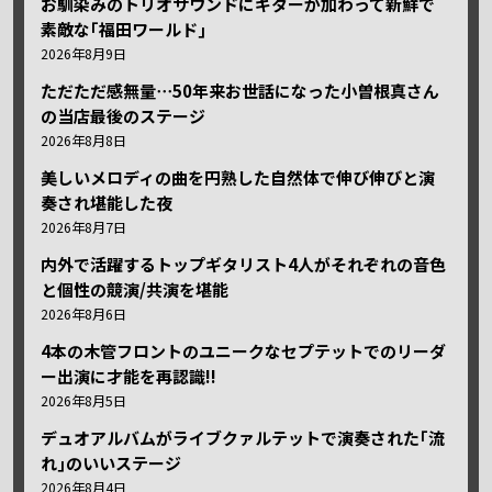
お馴染みのトリオサウンドにギターが加わって新鮮で
素敵な｢福田ワールド｣
2026年8月9日
ただただ感無量⋯50年来お世話になった小曽根真さん
の当店最後のステージ
2026年8月8日
美しいメロディの曲を円熟した自然体で伸び伸びと演
奏され堪能した夜
2026年8月7日
内外で活躍するトップギタリスト4人がそれぞれの音色
と個性の競演/共演を堪能
2026年8月6日
4本の木管フロントのユニークなセプテットでのリーダ
ー出演に才能を再認識!!
2026年8月5日
デュオアルバムがライブクァルテットで演奏された｢流
れ｣のいいステージ
2026年8月4日