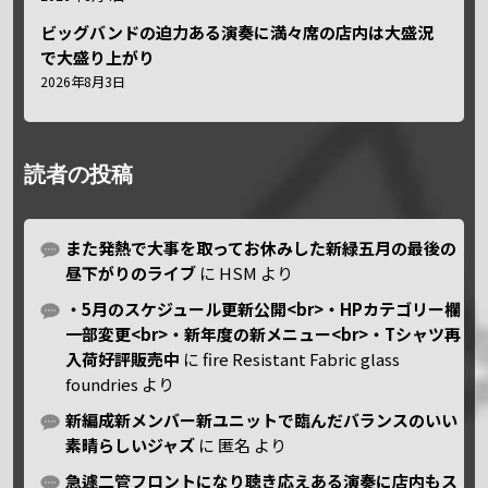
ビッグバンドの迫力ある演奏に満々席の店内は大盛況
で大盛り上がり
2026年8月3日
読者の投稿
また発熱で大事を取ってお休みした新緑五月の最後の
昼下がりのライブ
に
HSM
より
・5月のスケジュール更新公開<br>・HPカテゴリー欄
一部変更<br>・新年度の新メニュー<br>・Tシャツ再
入荷好評販売中
に
fire Resistant Fabric glass
foundries
より
新編成新メンバー新ユニットで臨んだバランスのいい
素晴らしいジャズ
に
匿名
より
急遽二管フロントになり聴き応えある演奏に店内もス