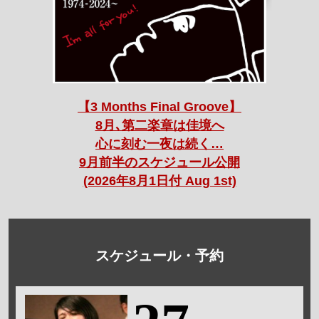
【3 Months Final Groove】
8月､第二楽章は佳境へ
心に刻む一夜は続く…
9月前半のスケジュール公開
(2026年8月1日付 Aug 1st)
スケジュール・予約