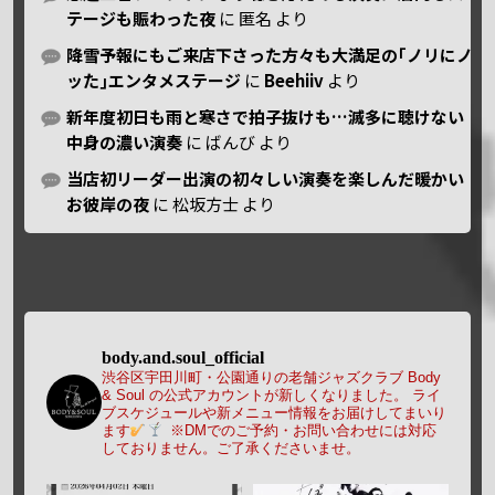
テージも賑わった夜
に
匿名
より
降雪予報にもご来店下さった方々も大満足の｢ノリにノ
ッた｣エンタメステージ
に
Beehiiv
より
新年度初日も雨と寒さで拍子抜けも…滅多に聴けない
中身の濃い演奏
に
ばんび
より
当店初リーダー出演の初々しい演奏を楽しんだ暖かい
お彼岸の夜
に
松坂方士
より
body.and.soul_official
渋谷区宇田川町・公園通りの老舗ジャズクラブ Body
& Soul の公式アカウントが新しくなりました。
ライ
ブスケジュールや新メニュー情報をお届けしてまいり
ます
※DMでのご予約・お問い合わせには対応
しておりません。ご了承くださいませ。