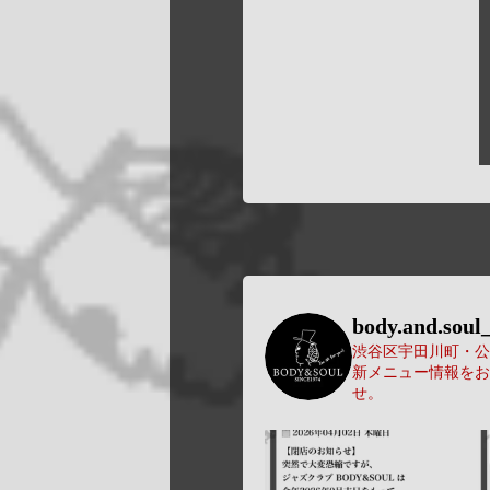
body.and.soul_
渋谷区宇田川町・公園
新メニュー情報をお
せ。