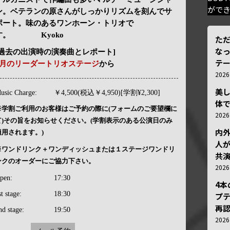
がで
ン。ベテランの原さんがしっかりリズムを刻んでサ
ポート。味のあるワンホーン・トリオで
す。 Kyoko
ただ
な
[過去の出演時の演奏曲とレポート]
テ
5月のリーダートリオステージ
から
202
美
usic Charge:
￥4,500(税込￥4,950)[学割¥2,300]
体
※学割ご利用のお客様はご予約の際に(フォームのご要望欄に
202
て)その旨をお知らせください。(学割表示のある公演日のみ
内
適用されます。)
人が
※ワンドリンク＋ワンディッシュまたは１ステージワンドリ
共
ンクのオーダーにご協力下さい。
202
pen:
17:30
4
st stage:
18:30
プ
再認
nd stage:
19:50
202