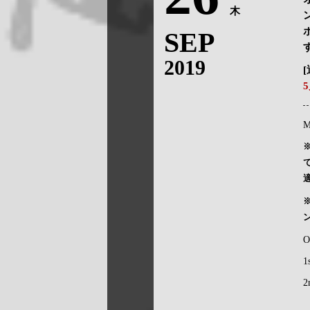
木
SEP
2019
M
O
1
2