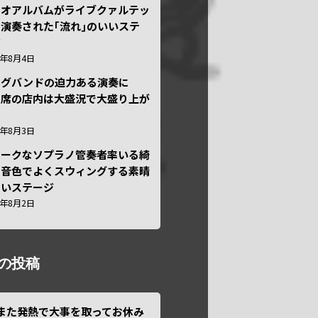
ュオアルバムがライブクァルテッ
演奏された｢流れ｣のいいステ
ジ
6年8月4日
ッグバンドの迫力ある演奏に
々席の店内は大盛況で大盛り上が
6年8月3日
ニークなソプラノ管奏者率いる綺
な音色でよくスウィングする素晴
しいステージ
6年8月2日
の投稿
また発熱で大事を取ってお休み