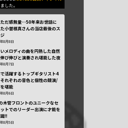
きました。
ただ感無量⋯50年来お世話に
った小曽根真さんの当店最後のス
ージ
6年8月8日
しいメロディの曲を円熟した自然
で伸び伸びと演奏され堪能した夜
6年8月7日
外で活躍するトップギタリスト4
それぞれの音色と個性の競演/
演を堪能
6年8月6日
本の木管フロントのユニークなセ
テットでのリーダー出演に才能を
識!!
6年8月5日