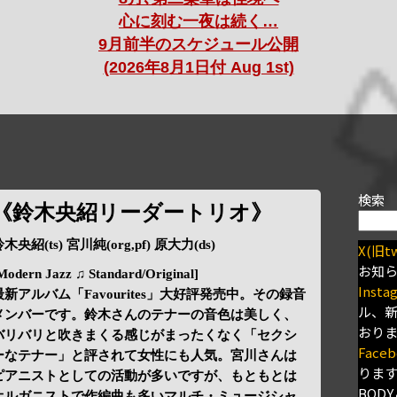
心に刻む一夜は続く…
9月前半のスケジュール公開
(2026年8月1日付 Aug 1st)
検索
《鈴木央紹リーダートリオ》
木央紹(ts) 宮川純(org,pf) 原大力(ds)
X(旧tw
お知
Modern Jazz ♫ Standard/Original]
Insta
最新アルバム「Favourites」大好評発売中。その録音
ル、
メンバーです。鈴木さんのテナーの音色は美しく、
おり
バリバリと吹きまくる感じがまったくなく「セクシ
Faceb
ーなテナー」と評されて女性にも人気。宮川さんは
りま
ピアニストとしての活動が多いですが、もともとは
BODY
オルガニストで作編曲も多いマルチ・ミュージシャ