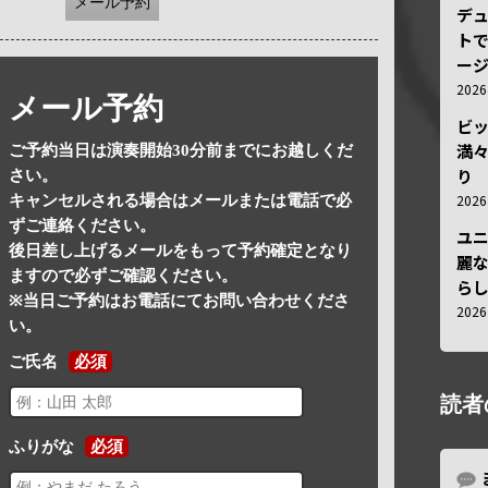
メール予約
デ
トで
ー
202
メール予約
ビ
満
ご予約当日は演奏開始30分前までにお越しくだ
り
さい。
202
キャンセルされる場合はメールまたは電話で必
ずご連絡ください。
ユ
後日差し上げるメールをもって予約確定となり
麗
ますので必ずご確認ください。
ら
※当日ご予約はお電話にてお問い合わせくださ
202
い。
ご氏名
必須
読者
ふりがな
必須