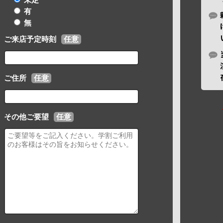
有
無
ご来店予定時刻
任意
ご住所
任意
その他ご要望
任意