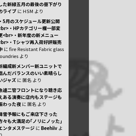
した新緑五月の最後の昼下がり
のライブ
に
HSM
より
・5月のスケジュール更新公開
<br>・HPカテゴリー欄一部変
更<br>・新年度の新メニュー
<br>・Tシャツ再入荷好評販売
中
に
fire Resistant Fabric glass
foundries
より
新編成新メンバー新ユニットで
臨んだバランスのいい素晴らし
いジャズ
に
匿名
より
急遽二管フロントになり聴き応
えある演奏に店内もステージも
賑わった夜
に
匿名
より
降雪予報にもご来店下さった
方々も大満足の｢ノリにノッた｣
エンタメステージ
に
Beehiiv
よ
り