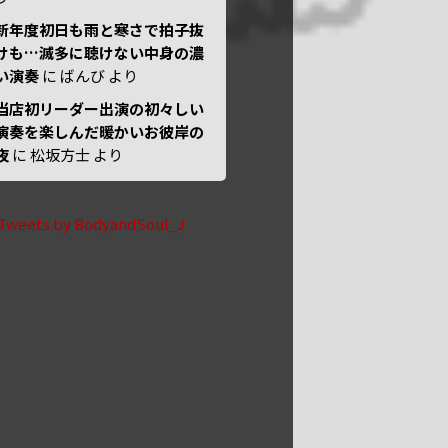
新年度初日も雨と寒さで拍子抜
けも…滅多に聴けない中身の濃
い演奏
に
ばんび
より
当店初リーダー出演の初々しい
演奏を楽しんだ暖かいお彼岸の
夜
に
松坂方士
より
Tweets by BodyandSoul_J