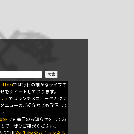
検索
itter)
では毎日の細かなライブの
らせをツイートしております。
gram
ではランチメニューやカクテ
新メニューのご紹介なども発信して
ます。
ook
でも毎日のお知らせをしてお
すので、ぜひご確認ください。
＆SOUL
YouTube公式チャンネル