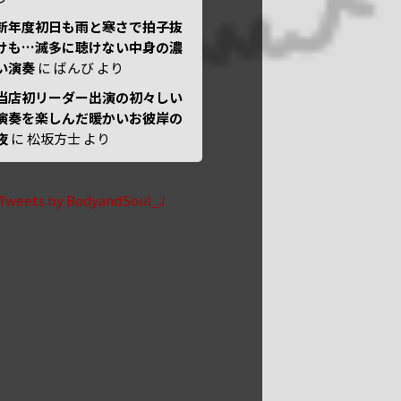
新年度初日も雨と寒さで拍子抜
けも…滅多に聴けない中身の濃
い演奏
に
ばんび
より
当店初リーダー出演の初々しい
演奏を楽しんだ暖かいお彼岸の
夜
に
松坂方士
より
Tweets by BodyandSoul_J