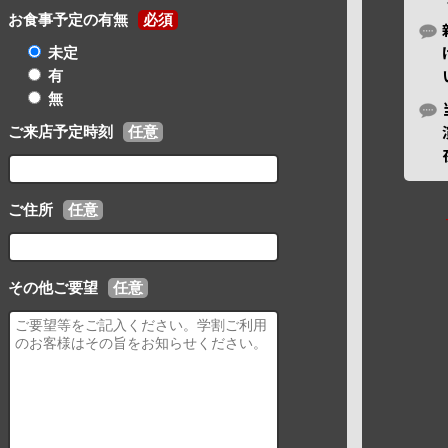
お食事予定の有無
必須
未定
有
無
ご来店予定時刻
任意
ご住所
任意
その他ご要望
任意