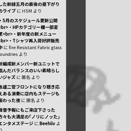
した新緑五月の最後の昼下がり
のライブ
に
HSM
より
・5月のスケジュール更新公開
<br>・HPカテゴリー欄一部変
更<br>・新年度の新メニュー
<br>・Tシャツ再入荷好評販売
中
に
fire Resistant Fabric glass
foundries
より
新編成新メンバー新ユニットで
臨んだバランスのいい素晴らし
いジャズ
に
匿名
より
急遽二管フロントになり聴き応
えある演奏に店内もステージも
賑わった夜
に
匿名
より
降雪予報にもご来店下さった
方々も大満足の｢ノリにノッた｣
エンタメステージ
に
Beehiiv
よ
り