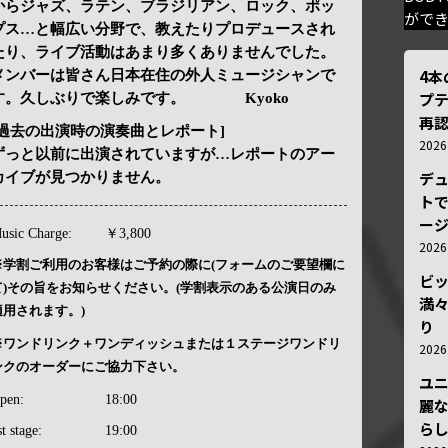
からジャズ、ラテン、ブラジリアン、ロック、ポッ
がで
プス…と幅広い分野で、教えたりプロデュースされ
たり、ライブ活動はあまり多くありませんでした。
4
メンバーは皆さん日本在住の外人ミュージシャンで
プ
す。久しぶりで楽しみです。 Kyoko
再認
[過去の出演時の演奏曲とレポート]
202
ずっと以前に出演されていますが…レポートのアー
デ
カイブが見つかりません。
トで
ー
usic Charge:
￥3,800
202
※学割ご利用のお客様はご予約の際に(フォームのご要望欄に
ビ
て)その旨をお知らせください。(学割表示のある公演日のみ
満
適用されます。)
り
※ワンドリンク＋ワンディッシュまたは１ステージワンドリ
202
ンクのオーダーにご協力下さい。
ユ
pen:
18:00
麗
ら
st stage:
19:00