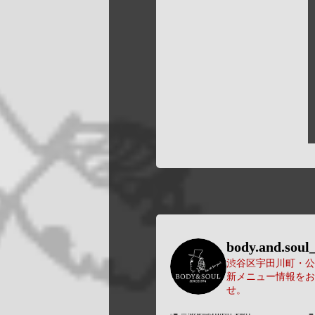
body.and.soul_
渋谷区宇田川町・公園
新メニュー情報をお
せ。