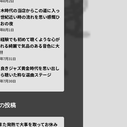
6年8月2日
本木時代の当店からこの道に入っ
半世紀近い時の流れを思い感慨ひ
しおの夜
6年8月1日
い経験でも初めて聴くような心が
われる綺麗で気品のある音色に大
!!
6年7月31日
き良きジャズ黄金時代を思い出し
がら聴いた粋な選曲ステージ
6年7月30日
の投稿
また発熱で大事を取ってお休み