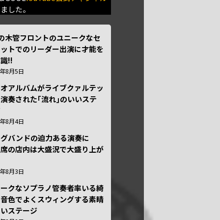
きました。
本の木管フロントのユニークなセ
テットでのリーダー出演に才能を
識!!
6年8月5日
ュオアルバムがライブクァルテッ
演奏された｢流れ｣のいいステ
ジ
6年8月4日
ッグバンドの迫力ある演奏に
々席の店内は大盛況で大盛り上が
6年8月3日
ニークなソプラノ管奏者率いる綺
な音色でよくスウィングする素晴
しいステージ