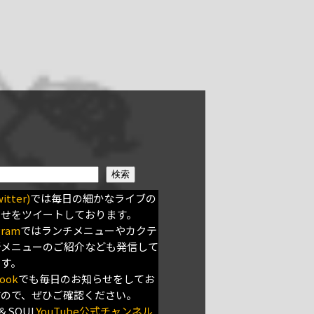
検索
itter)
では毎日の細かなライブの
らせをツイートしております。
gram
ではランチメニューやカクテ
新メニューのご紹介なども発信して
ます。
ook
でも毎日のお知らせをしてお
すので、ぜひご確認ください。
＆SOUL
YouTube公式チャンネル