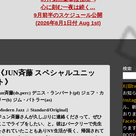
心に刻む一夜は続く…
9月前半のスケジュール公開
(2026年8月1日付 Aug 1st)
検索
《JUN斉藤 スペシャルユニッ
ト》
X(旧tw
お知
Jun斉藤(ds,perc) デニス・ランバート(pf) ジェフ・カ
Insta
リー(b) ジム・バトラー(as)
ル、
Modern Jazz ♫ Standard/Original]
おり
ジュン斉藤さんが久しぶりに連絡くださって、ぜひ
Faceb
ここでライブをしたい、と。彼はバークリーで先生
りま
をされていたこともありNY生活が長く、帰国されて
BODY