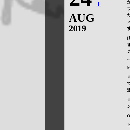
土
AUG
2019
M
O
1