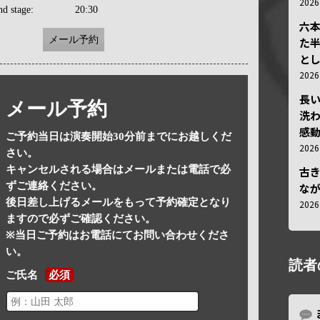
202
nd stage:
20:30
六
メール予約
た
と
202
長
メール予約
洗
感動
ご予約当日は演奏開始30分前までにお越しくだ
202
さい。
キャンセルされる場合はメールまたは電話で必
古
ずご連絡ください。
な
後日差し上げるメールをもって予約確定となり
202
ますので必ずご確認ください。
※当日ご予約はお電話にてお問い合わせくださ
い。
読者
ご氏名
必須