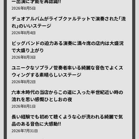
ー出演に才能を再認識!!
2026年8月5日
デュオアルバムがライブクァルテットで演奏された｢流
れ｣のいいステージ
2026年8月4日
ビッグバンドの迫力ある演奏に満々席の店内は大盛況
で大盛り上がり
2026年8月3日
ユニークなソプラノ管奏者率いる綺麗な音色でよくス
ウィングする素晴らしいステージ
2026年8月2日
六本木時代の当店からこの道に入った半世紀近い時の
流れを思い感慨ひとしおの夜
2026年8月1日
長い経験でも初めて聴くような心が洗われる綺麗で気
品のある音色に大感動!!
2026年7月31日