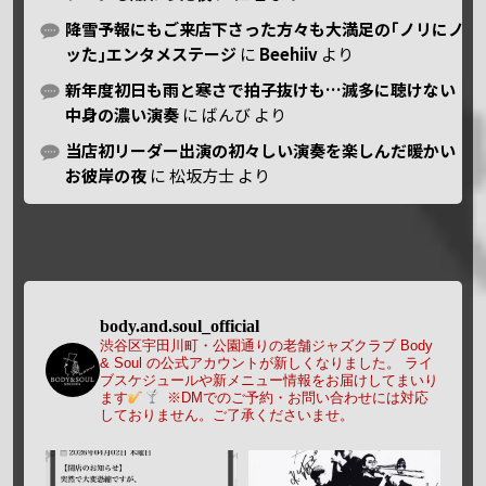
降雪予報にもご来店下さった方々も大満足の｢ノリにノ
ッた｣エンタメステージ
に
Beehiiv
より
新年度初日も雨と寒さで拍子抜けも…滅多に聴けない
中身の濃い演奏
に
ばんび
より
当店初リーダー出演の初々しい演奏を楽しんだ暖かい
お彼岸の夜
に
松坂方士
より
body.and.soul_official
渋谷区宇田川町・公園通りの老舗ジャズクラブ Body
& Soul の公式アカウントが新しくなりました。
ライ
ブスケジュールや新メニュー情報をお届けしてまいり
ます
※DMでのご予約・お問い合わせには対応
しておりません。ご了承くださいませ。