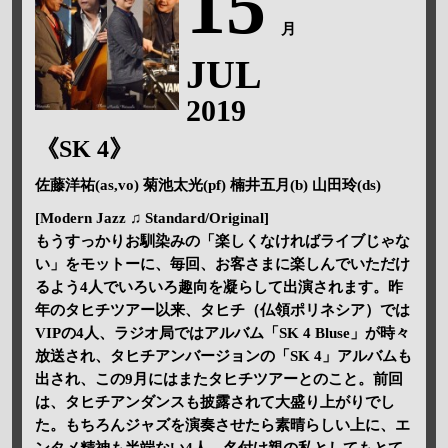
15
月
JUL
2019
《SK 4》
佐藤洋祐(as,vo) 菊池太光(pf) 楠井五月(b) 山田玲(ds)
[Modern Jazz ♫ Standard/Original]
もうすっかりお馴染みの「楽しくなければライブじゃな
い」をモットーに、毎回、お客さまに楽しんでいただけ
るよう4人でいろいろ趣向を凝らして出演されます。昨
年のタヒチツアー以来、タヒチ（仏領ポリネシア）では
VIPの4人、ラジオ局ではアルバム「SK 4 Bluse」が時々
放送され、タヒチアンバージョンの「SK 4」アルバムも
出され、この9月にはまたタヒチツアーとのこと。前回
は、タヒチアンダンスも披露されて大盛り上がりでし
た。もちろんジャズを演奏させたら素晴らしい上に、エ
ンタメ精神も半端ない4人。名付け親の私としてもとて