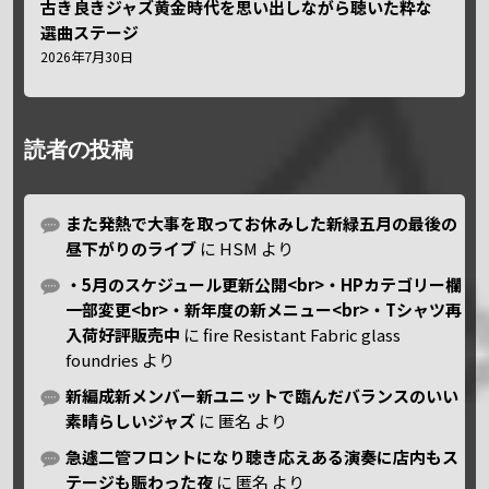
古き良きジャズ黄金時代を思い出しながら聴いた粋な
選曲ステージ
2026年7月30日
読者の投稿
また発熱で大事を取ってお休みした新緑五月の最後の
昼下がりのライブ
に
HSM
より
・5月のスケジュール更新公開<br>・HPカテゴリー欄
一部変更<br>・新年度の新メニュー<br>・Tシャツ再
入荷好評販売中
に
fire Resistant Fabric glass
foundries
より
新編成新メンバー新ユニットで臨んだバランスのいい
素晴らしいジャズ
に
匿名
より
急遽二管フロントになり聴き応えある演奏に店内もス
テージも賑わった夜
に
匿名
より