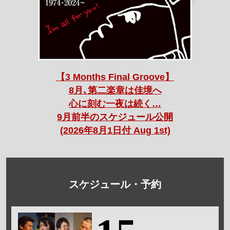
【3 Months Final Groove】
8月､第二楽章は佳境へ
心に刻む一夜は続く…
9月前半のスケジュール公開
(2026年8月1日付 Aug 1st)
スケジュール・予約