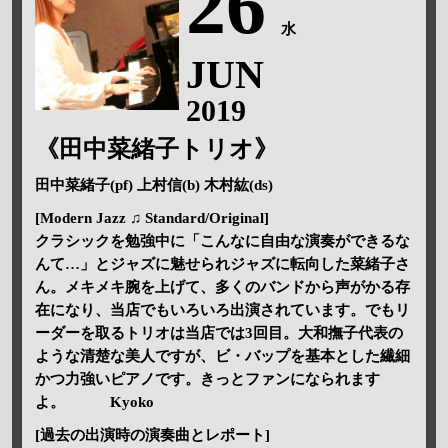
26
水
JUN
2019
《田中菜緒子トリオ》
田中菜緒子(pf) 上村信(b) 木村紘(ds)
[Modern Jazz ♫ Standard/Original]
クラシックを勉強中に「こんなに自由な演奏ができるな
んて…」とジャズに魅せられジャズに転向した菜緒子さ
ん。メキメキ腕を上げて、多くのバンドから声がかる存
在になり、当店でもいろいろ出演されています。でもリ
ーダーを取るトリオは当店では3回目。大和撫子代表の
ような清楚な美人ですが、ビ・バップを基本とした繊細
かつ力強いピアノです。きっとファンになられます
よ。 Kyoko
[過去の出演時の演奏曲とレポート]