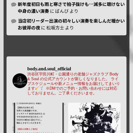
新年度初日も雨と寒さで拍子抜けも…滅多に聴けない
中身の濃い演奏
に
ばんび
より
当店初リーダー出演の初々しい演奏を楽しんだ暖かい
お彼岸の夜
に
松坂方士
より
body.and.soul_official
渋谷区宇田川町・公園通りの老舗ジャズクラブ Body
& Soul の公式アカウントが新しくなりました。
ライ
ブスケジュールや新メニュー情報をお届けしてまいり
ます
※DMでのご予約・お問い合わせには対応
しておりません。ご了承くださいませ。