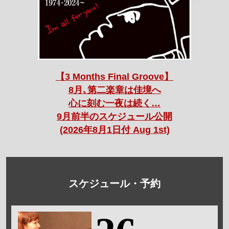
【3 Months Final Groove】
8月､第二楽章は佳境へ
心に刻む一夜は続く…
9月前半のスケジュール公開
(2026年8月1日付 Aug 1st)
スケジュール・予約