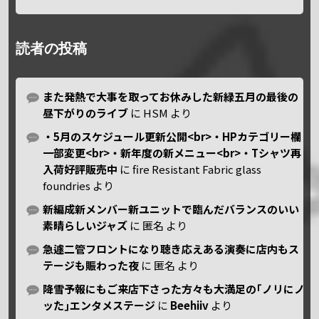
読者の投稿
また発熱で大事を取ってお休みした新緑五月の最後の
昼下がりのライブ
に
HSM
より
・5月のスケジュール更新公開<br>・HPカテゴリー欄
一部変更<br>・新年度の新メニュー<br>・Tシャツ再
入荷好評販売中
に
fire Resistant Fabric glass
foundries
より
新編成新メンバー新ユニットで臨んだバランスのいい
素晴らしいジャズ
に
匿名
より
急遽二管フロントになり聴き応えある演奏に店内もス
テージも賑わった夜
に
匿名
より
降雪予報にもご来店下さった方々も大満足の｢ノリにノ
ッた｣エンタメステージ
に
Beehiiv
より