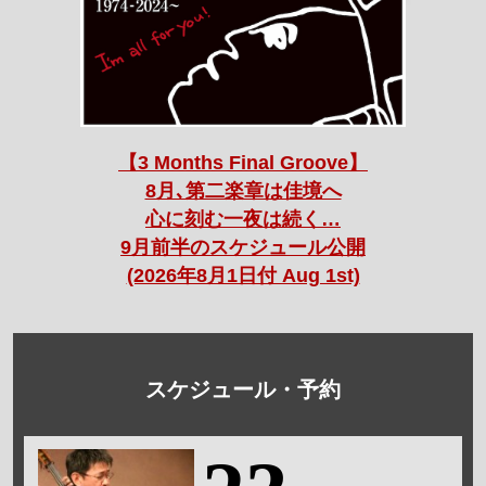
【3 Months Final Groove】
8月､第二楽章は佳境へ
心に刻む一夜は続く…
9月前半のスケジュール公開
(2026年8月1日付 Aug 1st)
スケジュール・予約