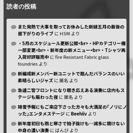
読者の投稿
また発熱で大事を取ってお休みした新緑五月の最後の
昼下がりのライブ
に
HSM
より
・5月のスケジュール更新公開<br>・HPカテゴリー欄
一部変更<br>・新年度の新メニュー<br>・Tシャツ再
入荷好評販売中
に
fire Resistant Fabric glass
foundries
より
新編成新メンバー新ユニットで臨んだバランスのいい
素晴らしいジャズ
に
匿名
より
急遽二管フロントになり聴き応えある演奏に店内もス
テージも賑わった夜
に
匿名
より
降雪予報にもご来店下さった方々も大満足の｢ノリにノ
ッた｣エンタメステージ
に
Beehiiv
より
新年度初日も雨と寒さで拍子抜けも…滅多に聴けない
中身の濃い演奏
に
ばんび
より