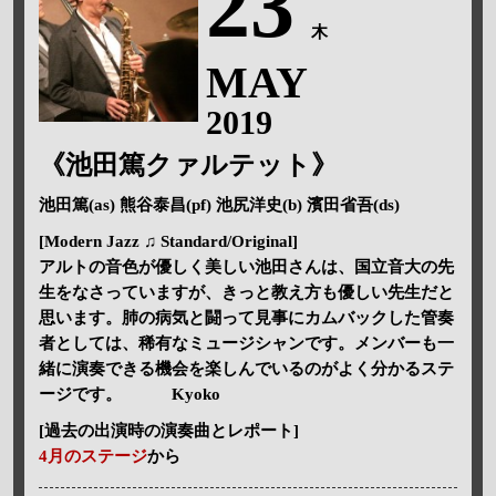
23
木
MAY
2019
《池田篤クァルテット》
池田篤(as) 熊谷泰昌(pf) 池尻洋史(b) 濱田省吾(ds)
[Modern Jazz ♫ Standard/Original]
アルトの音色が優しく美しい池田さんは、国立音大の先
生をなさっていますが、きっと教え方も優しい先生だと
思います。肺の病気と闘って見事にカムバックした管奏
者としては、稀有なミュージシャンです。メンバーも一
緒に演奏できる機会を楽しんでいるのがよく分かるステ
ージです。 Kyoko
[過去の出演時の演奏曲とレポート]
4月のステージ
から