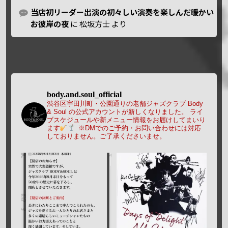
当店初リーダー出演の初々しい演奏を楽しんだ暖かい
お彼岸の夜
に
松坂方士
より
body.and.soul_official
渋谷区宇田川町・公園通りの老舗ジャズクラブ Body
& Soul の公式アカウントが新しくなりました。
ライ
ブスケジュールや新メニュー情報をお届けしてまいり
ます
※DMでのご予約・お問い合わせには対応
しておりません。ご了承くださいませ。