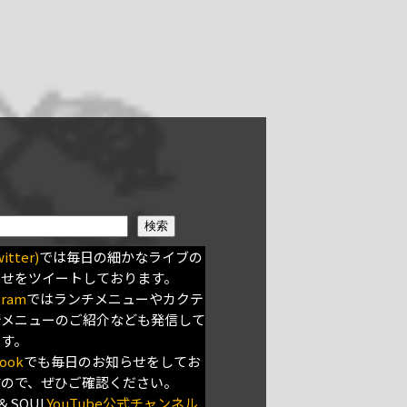
検索
itter)
では毎日の細かなライブの
らせをツイートしております。
gram
ではランチメニューやカクテ
新メニューのご紹介なども発信して
ます。
ook
でも毎日のお知らせをしてお
すので、ぜひご確認ください。
＆SOUL
YouTube公式チャンネル