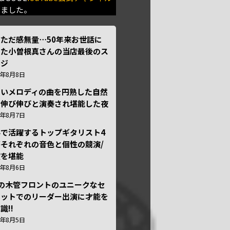
きました。
ただ感無量⋯50年来お世話に
った小曽根真さんの当店最後のス
ージ
6年8月8日
しいメロディの曲を円熟した自然
で伸び伸びと演奏され堪能した夜
6年8月7日
外で活躍するトップギタリスト4
それぞれの音色と個性の競演/
演を堪能
6年8月6日
本の木管フロントのユニークなセ
テットでのリーダー出演に才能を
識!!
6年8月5日