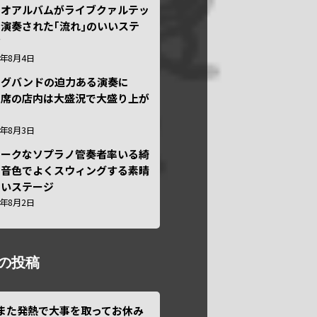
ュオアルバムがライブクァルテッ
演奏された｢流れ｣のいいステ
ジ
6年8月4日
ッグバンドの迫力ある演奏に
々席の店内は大盛況で大盛り上が
6年8月3日
ニークなソプラノ管奏者率いる綺
な音色でよくスウィングする素晴
しいステージ
6年8月2日
の投稿
また発熱で大事を取ってお休み