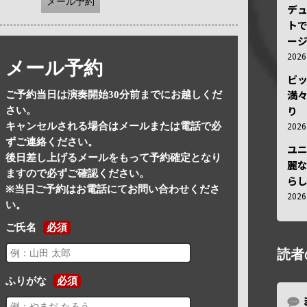
メール予約
デ
トで
ー
202
メール予約
ビ
満
ご予約当日は演奏開始30分前までにお越しくだ
り
さい。
202
キャンセルされる場合はメールまたは電話で必
ずご連絡ください。
ユ
後日差し上げるメールをもって予約確定となり
麗
ますので必ずご確認ください。
ら
※当日ご予約はお電話にてお問い合わせくださ
202
い。
ご氏名
必須
読者
ふりがな
必須