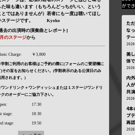
がで
ふた味も違います（もちろんどっちがいい、という
ことではありませんが）若者にも一度は聴いてほし
いステージです。 Kyoko
ただ
な
[過去の出演時の演奏曲とレポート]
テ
2月のステージ
から
202
美
usic Charge:
￥3,800
体
※学割ご利用のお客様はご予約の際に(フォームのご要望欄に
202
て)その旨をお知らせください。(学割表示のある公演日のみ
内
適用されます。)
人が
※ワンドリンク＋ワンディッシュまたは１ステージワンドリ
共
ンクのオーダーにご協力下さい。
202
pen:
17:30
4
st stage:
18:30
プ
再認
nd stage:
19:50
202