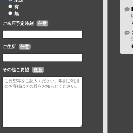
有
無
ご来店予定時刻
任意
ご住所
任意
その他ご要望
任意