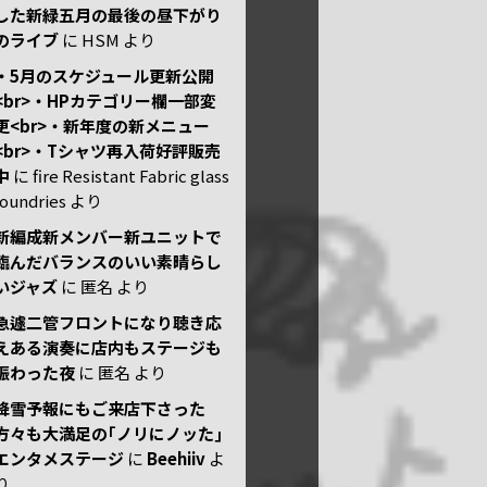
した新緑五月の最後の昼下がり
のライブ
に
HSM
より
・5月のスケジュール更新公開
<br>・HPカテゴリー欄一部変
更<br>・新年度の新メニュー
<br>・Tシャツ再入荷好評販売
中
に
fire Resistant Fabric glass
foundries
より
新編成新メンバー新ユニットで
臨んだバランスのいい素晴らし
いジャズ
に
匿名
より
急遽二管フロントになり聴き応
えある演奏に店内もステージも
賑わった夜
に
匿名
より
降雪予報にもご来店下さった
方々も大満足の｢ノリにノッた｣
エンタメステージ
に
Beehiiv
よ
り