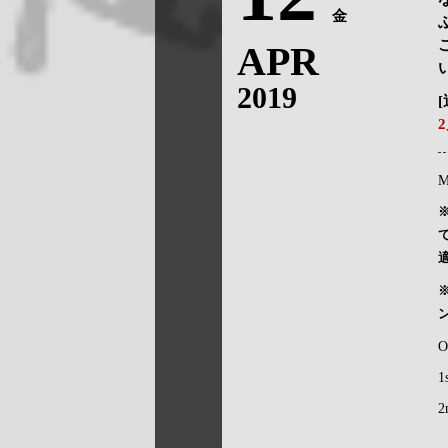
金
APR
2019
M
O
1
2