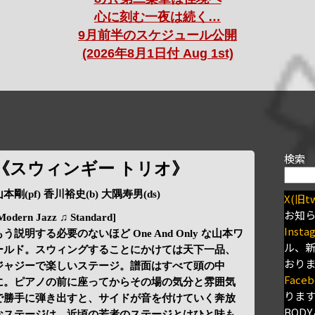
心に刻む一夜は続く…
9月前半のスケジュール公開
(2026年8月1日付 Aug 1st)
検索
《スウィンギー トリオ》
本剛(pf) 香川裕史(b) 大隅寿男(ds)
X(旧tw
お知
Modern Jazz ♫ Standard]
Insta
もう説明する必要のないほど One And Only な山本ワ
ル、
ールド。スウィングすることにかけては天下一品、
おり
ジャジーで楽しいステージ。譜面はすべて頭の中
Faceb
に。ピアノの前に座ってからその場の気分と雰囲気
りま
で勝手に弾き出すと、サイドが音を付けていく奔放
BODY
なステージは、近頃の若者のステージとはひと味も