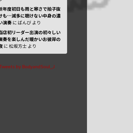
新年度初日も雨と寒さで拍子抜
けも…滅多に聴けない中身の濃
い演奏
に
ばんび
より
当店初リーダー出演の初々しい
演奏を楽しんだ暖かいお彼岸の
夜
に
松坂方士
より
Tweets by BodyandSoul_J