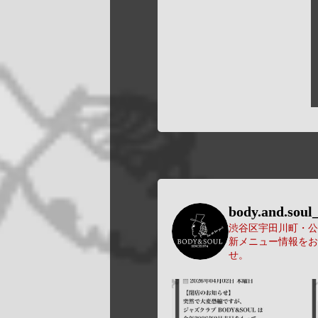
body.and.soul_
渋谷区宇田川町・公園
新メニュー情報をお
せ。