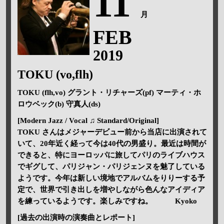
11
月
FEB
2019
TOKU (vo,flh)
TOKU (flh,vo) グラント・リチャーズ(pf) マーティ・ホ
ロウベック(b) 守真人(ds)
[Modern Jazz / Vocal ♫ Standard/Original]
TOKU さんはメジャーデビュー前から当店に出演されて
いて、20年近く経って今は40代の男盛り。最近は時間が
できると、特にヨーロッパに旅してパリのライブハウス
でギグして、パリジャン・パリジェンヌを魅了している
ようです。今年は新しい境地でアルバムをりりーする予
定で、世界で引き出しを増やしながら色んなアイディア
を練っているようです。楽しみですね。 Kyoko
[過去の出演時の演奏曲とレポート]