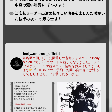
中身の濃い演奏
に
ばんび
より
当店初リーダー出演の初々しい演奏を楽しんだ暖かい
お彼岸の夜
に
松坂方士
より
body.and.soul_official
渋谷区宇田川町・公園通りの老舗ジャズクラブ Body
& Soul の公式アカウントが新しくなりました。
ライ
ブスケジュールや新メニュー情報をお届けしてまいり
ます
※DMでのご予約・お問い合わせには対応
しておりません。ご了承くださいませ。