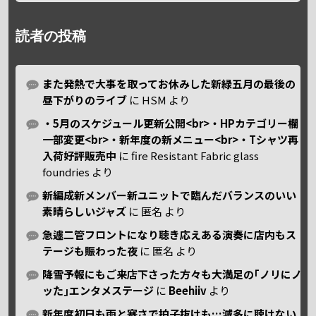
読者の投稿
また発熱で大事を取ってお休みした新緑五月の最後の
昼下がりのライブ
に
HSM
より
・5月のスケジュール更新公開<br>・HPカテゴリー欄
一部変更<br>・新年度の新メニュー<br>・Tシャツ再
入荷好評販売中
に
fire Resistant Fabric glass
foundries
より
新編成新メンバー新ユニットで臨んだバランスのいい
素晴らしいジャズ
に
匿名
より
急遽二管フロントになり聴き応えある演奏に店内もス
テージも賑わった夜
に
匿名
より
降雪予報にもご来店下さった方々も大満足の｢ノリにノ
ッた｣エンタメステージ
に
Beehiiv
より
新年度初日も雨と寒さで拍子抜けも…滅多に聴けない