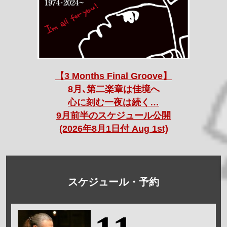
【3 Months Final Groove】
8月､第二楽章は佳境へ
心に刻む一夜は続く…
9月前半のスケジュール公開
(2026年8月1日付 Aug 1st)
スケジュール・予約